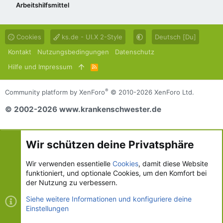
Arbeitshilfsmittel
Cookies
ks.de - UI.X 2-Style
Deutsch [Du]
Kontakt
Nutzungsbedingungen
Datenschutz
Hilfe und Impressum
R
S
S
®
Community platform by XenForo
© 2010-2026 XenForo Ltd.
© 2002-2026 www.krankenschwester.de
Wir schützen deine Privatsphäre
Wir verwenden essentielle
Cookies
, damit diese Website
funktioniert, und optionale Cookies, um den Komfort bei
der Nutzung zu verbessern.
Siehe weitere Informationen und konfiguriere deine
Einstellungen