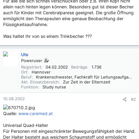
Für alle die sich schnell verschlucken oder z.B. ihren Kopf nicht
allein nach hinten legen können. Besonders gut ist dieser Becher
auch für Kinder mit Cerebralparese geeignet. Die große Öffnung
ermöglicht den Therapeuten eine genaue Beobachtung der
Flüssigkeitsaufnahme.
Was haltet Ihr von so einem Trinkbecher ???
Ute
Poweruser
Registriert
04.02.2002
Beiträge
1.736
Ort
Hannover
Beruf
Krankenschwester, Fachkraft für Leitungsaufgaben in der Pflege (FLP)
Akt. Einsatzbereich
Zur Zeit in der Elternzeit
Funktion
Study nurse
10.08.2002
#2
Quelle:
www.caremed.at
Universal Quad-Halter
Für Personen mit eingeschränkter Bewegungsfähigkeit der Hand.
Der Halter besteht aus weichem Schaumstoff und ermöglicht