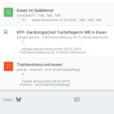
Essen im Spätdienst
S
schwäbin71
Talk, Talk, Talk
maca
21.07.2014
Talk, Talk, Talk
15
KFP- Kardiologische/r Fachpfleger/in WB in Essen
pflegersascha
Fachweiterbildung für Funktionsbereiche
2
pflegersascha
08.10.2013
Fachweiterbildung für Funktionsbereiche
Tracheostoma und essen
P
petrak
Intensiv- und Anästhesiepflege
4
Toolkit
26.03.2013
Intensiv- und Anästhesiepflege
Bluesky
LinkedIn
Reddit
Pinterest
Tumblr
WhatsApp
E-Mail
Teilen: