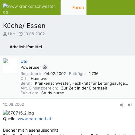
Foren
Aktuelles
Küche/ Essen
E
E
Ute
10.08.2002
r
r
s
s
Arbeitshilfsmittel
t
t
e
e
l
l
Ute
l
l
Poweruser
e
t
Registriert
04.02.2002
Beiträge
1.736
r
a
Ort
Hannover
m
Beruf
Krankenschwester, Fachkraft für Leitungsaufgaben in der Pflege (FLP)
Akt. Einsatzbereich
Zur Zeit in der Elternzeit
Funktion
Study nurse
10.08.2002
#1
Quelle:
www.caremed.at
Becher mit Nasenausschnitt