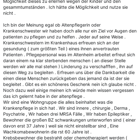
Möglichkeit dieses zu erlernen wegen der Kinder und den
gesammtumständen . Ich hätte die Möglichkeit und nutze sie
nicht .
Ich bin der Meinung egal ob Altenpflegerin oder
Krankenschwester wir haben doch alle nur ein Ziel vor Augen den
patienten zu pflegen und zu helfen . Jeder auf seine Weise .
Krankenschwestern im Krankenhaus erfreuen sich an der
gesundung ( zum größten Teil ) eines ihnen anvertrauten
Patienten . Pflegepersonal was im Altenheim arbeitet erfreut sich
daran einem na klar sterbenden menschen ( an dieser Stelle
werden wir alle mal stehen ) Linderung zu verschafffen , ihn auf
diesen Weg zu begleiten . Erfreuen uns über die Dankbarkeit die
einen diese Menschen zurückgeben das jemand da ist der sie
begleitet . Gibt es ein schöneres Geschenk nein ich glaube nicht .
Noch dazu weil einige meinen ich würde mein wissen vergessen
das ich gelernt habe in der altenpflege .
Wir sind eine Wohngruppe die alles beinhaltet was die
Krankenpflege in sich hat . Wir sind innere , chirurgie , Derma ,
Psychatrie , Wir haben drei MRSA Fälle , Wir haben Epileptiker ,
Bewohner die großen BZ schwankungen unterworfen sind ( einer
davon erst 37 Jahre ) weil sie nicht einstellbar sind , Eine
Wachkomabewohnerin die rst 60 Jahre ist .
Krebsbewohner die bestrahlt oder chemotherapiert werden (