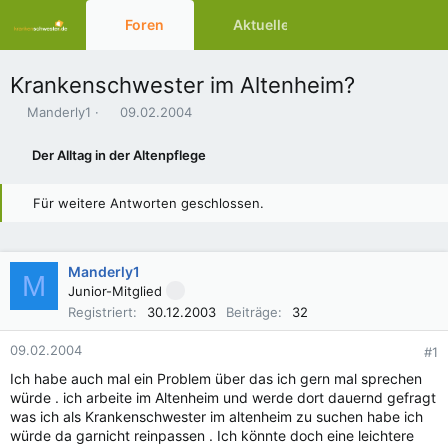
Foren
Aktuelles
Ressourcen
Krankenschwester im Altenheim?
E
E
Manderly1
09.02.2004
r
r
s
s
Der Alltag in der Altenpflege
t
t
e
e
l
l
Für weitere Antworten geschlossen.
l
l
e
t
r
a
Manderly1
m
M
Junior-Mitglied
Registriert
30.12.2003
Beiträge
32
09.02.2004
#1
Ich habe auch mal ein Problem über das ich gern mal sprechen
würde . ich arbeite im Altenheim und werde dort dauernd gefragt
was ich als Krankenschwester im altenheim zu suchen habe ich
würde da garnicht reinpassen . Ich könnte doch eine leichtere