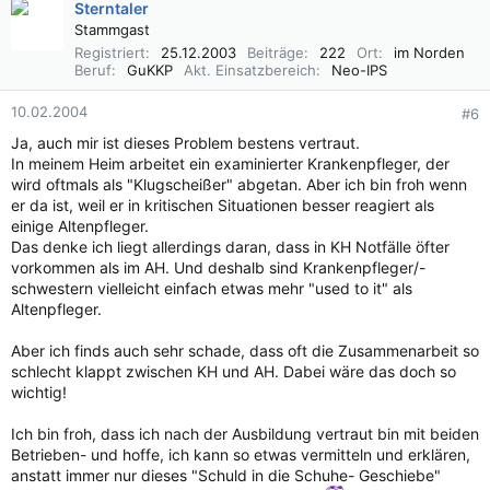
Sterntaler
Stammgast
Registriert
25.12.2003
Beiträge
222
Ort
im Norden
Beruf
GuKKP
Akt. Einsatzbereich
Neo-IPS
10.02.2004
#6
Ja, auch mir ist dieses Problem bestens vertraut.
In meinem Heim arbeitet ein examinierter Krankenpfleger, der
wird oftmals als "Klugscheißer" abgetan. Aber ich bin froh wenn
er da ist, weil er in kritischen Situationen besser reagiert als
einige Altenpfleger.
Das denke ich liegt allerdings daran, dass in KH Notfälle öfter
vorkommen als im AH. Und deshalb sind Krankenpfleger/-
schwestern vielleicht einfach etwas mehr "used to it" als
Altenpfleger.
Aber ich finds auch sehr schade, dass oft die Zusammenarbeit so
schlecht klappt zwischen KH und AH. Dabei wäre das doch so
wichtig!
Ich bin froh, dass ich nach der Ausbildung vertraut bin mit beiden
Betrieben- und hoffe, ich kann so etwas vermitteln und erklären,
anstatt immer nur dieses "Schuld in die Schuhe- Geschiebe"