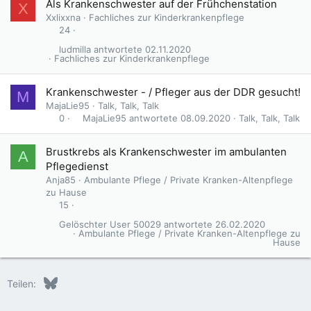
Als Krankenschwester auf der Frühchenstation
X
Xxlixxna
Fachliches zur Kinderkrankenpflege
24
ludmilla
02.11.2020
Fachliches zur Kinderkrankenpflege
Krankenschwester - / Pfleger aus der DDR gesucht!
M
MajaLie95
Talk, Talk, Talk
MajaLie95
08.09.2020
Talk, Talk, Talk
0
Brustkrebs als Krankenschwester im ambulanten
A
Pflegedienst
Anja85
Ambulante Pflege / Private Kranken-Altenpflege
zu Hause
15
Gelöschter User 50029
26.02.2020
Ambulante Pflege / Private Kranken-Altenpflege zu
Hause
Bluesky
LinkedIn
Reddit
Pinterest
Tumblr
WhatsApp
E-Mail
Teilen: