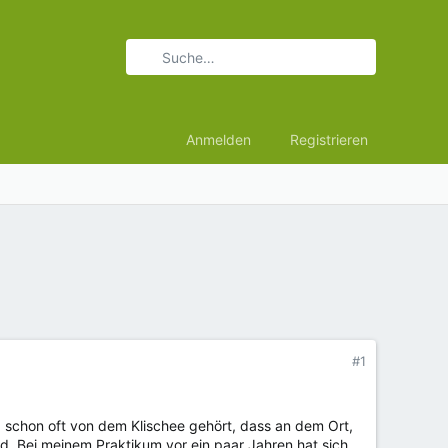
Anmelden
Registrieren
#1
b schon oft von dem Klischee gehört, dass an dem Ort,
 Bei meinem Praktikum vor ein paar Jahren hat sich