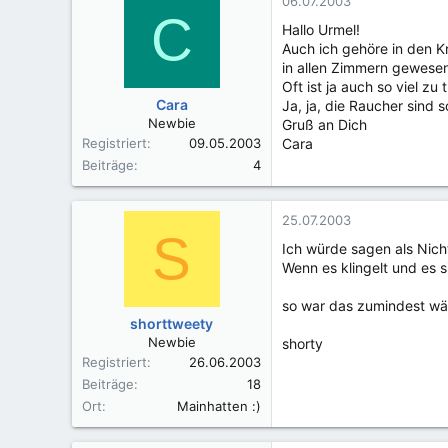
06.07.2003
C
Hallo Urmel!
Auch ich gehöre in den Kr
in allen Zimmern gewesen 
Oft ist ja auch so viel 
Cara
Ja, ja, die Raucher sind 
Newbie
Gruß an Dich
Registriert
09.05.2003
Cara
Beiträge
4
25.07.2003
S
Ich würde sagen als Nicht
Wenn es klingelt und es 
so war das zumindest wä
shorttweety
Newbie
shorty
Registriert
26.06.2003
Beiträge
18
Ort
Mainhatten :)