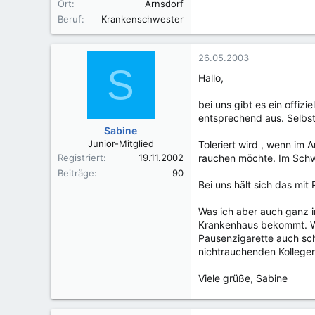
Ort
Arnsdorf
Beruf
Krankenschwester
26.05.2003
S
Hallo,
bei uns gibt es ein offiz
entsprechend aus. Selbst
Sabine
Junior-Mitglied
Toleriert wird , wenn im
Registriert
19.11.2002
rauchen möchte. Im Schw
Beiträge
90
Bei uns hält sich das mi
Was ich aber auch ganz i
Krankenhaus bekommt. Wen
Pausenzigarette auch sch
nichtrauchenden Kollegen 
Viele grüße, Sabine