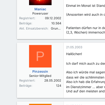
Einmal im Monat ist Stan
Maniac
Poweruser
(Ansosnten wird auch in 
Registriert
09.12.2002
Beiträge
10.564
Patienten dürfen nur in
Akt. Einsatzbereich
Grund- und Regel Akutkrankenhaus
(2,3, Wochen) immernoch 
21.05.2003
P
Hallöchen!
Ich darf mich auch zu de
Pinzessin
Also ich würde mal sagen
Senior-Mitglied
dass wir die schlimmsten
Registriert
28.05.2002
Also ich hab die Erfahru
Beiträge
124
im Dienstzimmer ... aber 
Und auf den meisten andr