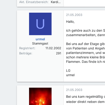
Akt. Einsatzbereich
Kardiologie
21.05.2003
U
Hallo,
ich gehöre auch zu den S
zusammenarbeiten, dann 
urmel
Stammgast
Bei uns auf der Etage gi
Registriert
11.02.2002
von Patienten und Angehö
patientenzimmern, und we
Beiträge
291
schon mehrere kleine Brä
Flammen. Das finde ich ni
LG
urmel
21.05.2003
Bei uns kam regelmäßig di
wieder direkt neben de