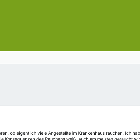
eren, ob eigentlich viele Angestellte im Krankenhaus rauchen. Ich ha
e Konsequenzen des Rauchens weiß, auch am meisten geraucht wird.