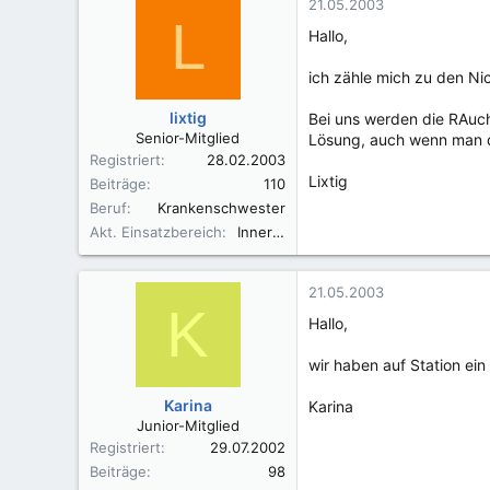
21.05.2003
L
Hallo,
ich zähle mich zu den Ni
lixtig
Bei uns werden die RAuch
Senior-Mitglied
Lösung, auch wenn man da
Registriert
28.02.2003
Lixtig
Beiträge
110
Beruf
Krankenschwester
Akt. Einsatzbereich
Innere Medizin
21.05.2003
K
Hallo,
wir haben auf Station ei
Karina
Karina
Junior-Mitglied
Registriert
29.07.2002
Beiträge
98