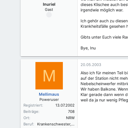
Inuriel
dieses Klischee auch best
Gast
irgendwie möglich war.
Ich gehör auch zu diesen
Krankheitsfälle gesehen 
Gibts unter Euch viele Ra
Bye, Inu
20.05.2003
M
Also ich für meinen Teil 
auf der Station nicht me
Nebelscheinwerfer mitbr
Wir haben Balkone. Wenn
Mellimaus
Klar gerade dann wenn die
Poweruser
weil da ja nur wenig Pfleg
Registriert
13.07.2002
Beiträge
708
Ort
NRW
Beruf
Krankenschwester, BA Anleitung und Mentoring