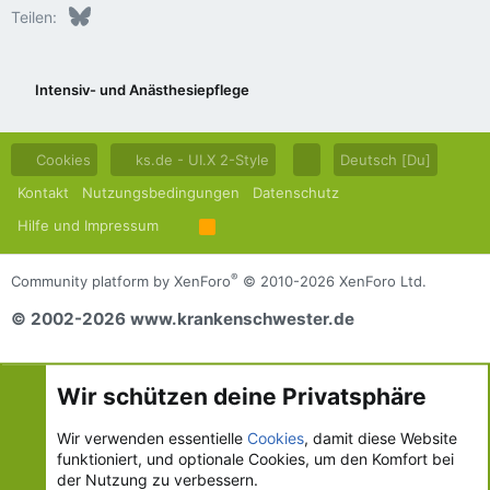
Bluesky
LinkedIn
Reddit
Pinterest
Tumblr
WhatsApp
E-Mail
Teilen:
Intensiv- und Anästhesiepflege
Cookies
ks.de - UI.X 2-Style
Deutsch [Du]
Kontakt
Nutzungsbedingungen
Datenschutz
Hilfe und Impressum
R
S
S
®
Community platform by XenForo
© 2010-2026 XenForo Ltd.
© 2002-2026 www.krankenschwester.de
Wir schützen deine Privatsphäre
Wir verwenden essentielle
Cookies
, damit diese Website
funktioniert, und optionale Cookies, um den Komfort bei
der Nutzung zu verbessern.