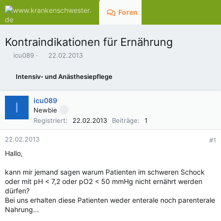
Foren
Aktuelles
Kontraindikationen für Ernährung
E
E
icu089
22.02.2013
r
r
s
s
Intensiv- und Anästhesiepflege
t
t
e
e
l
l
icu089
I
l
l
Newbie
e
t
Registriert
22.02.2013
Beiträge
1
r
a
m
22.02.2013
#1
Hallo,
kann mir jemand sagen warum Patienten im schweren Schock
oder mit pH < 7,2 oder pO2 < 50 mmHg nicht ernährt werden
dürfen?
Bei uns erhalten diese Patienten weder enterale noch parenterale
Nahrung...