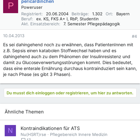
pericardinchen
P
Poweruser
Registriert
20.06.2004
Beiträge
1.302
Ort
Bayern
Beruf
ex. KS, FKS A+ I, RbP, Studentin
Akt. Einsatzbereich
7. Semester Pflegepädagogik
10.04.2013
#4
Es sei dahingehend noch zu erwähnen, dass PatientenInnen mit
z.B. Sepsis einen katabolen Stoffwechsel haben und es
dahingehend auch zu dem Phänomen der Insulinresistenz und
damit zu Glucoseverwertungsstörungen kommt. Dies bedeutet,
dass eine enterale Ernährung durchaus kontrainduziert sein kann,
je nach Phase (es gibt 3 Phasen).
Du musst dich einloggen oder registrieren, um hier zu antworten.
Ähnliche Themen
Kontraindikationen für ATS
N
Nu(HSRT)rse
Pflegebereich Innere Medizin