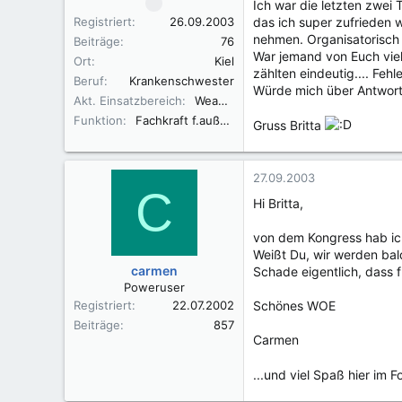
Ich war die letzten zwei
Registriert
26.09.2003
das ich super zufrieden 
nehmen. Organisatorisch 
Beiträge
76
War jemand von Euch viel
Ort
Kiel
zählten eindeutig.... Feh
Beruf
Krankenschwester
Würde mich über Antwort
Akt. Einsatzbereich
Weaning Station
Funktion
Fachkraft f.außerklinische Intensivpflege
Gruss Britta
27.09.2003
C
Hi Britta,
von dem Kongress hab ich 
Weißt Du, wir werden bal
carmen
Schade eigentlich, dass f
Poweruser
Registriert
22.07.2002
Schönes WOE
Beiträge
857
Carmen
...und viel Spaß hier im