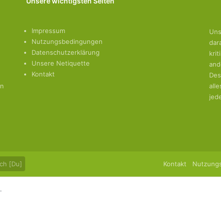
Unsere wichtigsten Seiten
Impressum
Uns
Nutzungsbedingungen
dar
Datenschutzerklärung
kri
Unsere Netiquette
and
Kontakt
Des
en
all
jed
ch [Du]
Kontakt
Nutzung
.