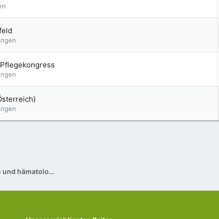
en
feld
ungen
 Pflegekongress
ungen
Österreich)
ungen
Pflege bei onkologischen und hämatologischen Erkrankungen