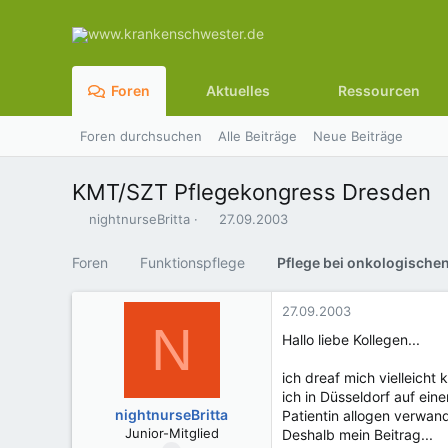
Foren
Aktuelles
Ressourcen
Foren durchsuchen
Alle Beiträge
Neue Beiträge
KMT/SZT Pflegekongress Dresden
E
E
nightnurseBritta
27.09.2003
r
r
s
s
Foren
Funktionspflege
t
t
e
e
l
l
27.09.2003
N
l
l
Hallo liebe Kollegen...
e
t
r
a
ich dreaf mich vielleicht
m
ich in Düsseldorf auf ein
nightnurseBritta
Patientin allogen verwand
Junior-Mitglied
Deshalb mein Beitrag...