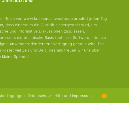
Unterstützt uns!
er Team von www.krankenschwester.de arbeitet jeden Tag
an, dass einerseits die Qualität sichergestellt wird, um
tische und informative Diskussionen zuzulassen,
ererseits die technische Basis (optimale Software, intuitive
igns) anwenderorientiert zur Verfügung gestellt wird. Das
es kostet viel Zeit und Geld, deshalb freuen wir uns über
e kleine Spende!
sbedingungen
Datenschutz
Hilfe und Impressum
R
S
S