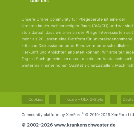
Über uns
Unsere Online Community für Pflegeberufe ist eine der
ältesten im deutschsprachigen Raum (D/A/CH) und wir sind
stolz darauf, dass wir allen an der Pflege Interessierten seit
mehr als 20 Jahren eine Plattform für unvoreingenommene,
kritische Diskussionen unter Benutzern unterschiedlicher
Herkunft und Ansichten anbieten können. Wir arbeiten jed
Tag mit Euch gemeinsam daran, um diesen Austausch auch
weiterhin in einer hohen Qualität sicherzustellen. Mach mit!
Cookies
ks.de - UI.X 2-Style
Deuts
®
Community platform by XenForo
© 2010-2026 XenForo Ltd
© 2002-2026 www.krankenschwester.de