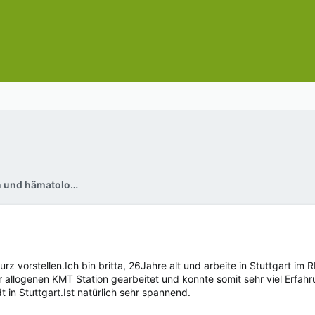
Pflege bei onkologischen und hämatologischen Erkrankungen
 kurz vorstellen.Ich bin britta, 26Jahre alt und arbeite in Stuttgart 
er allogenen KMT Station gearbeitet und konnte somit sehr viel Erfahr
t in Stuttgart.Ist natürlich sehr spannend.