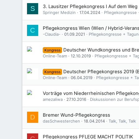
3. Lausitzer Pflegekongress I Auf dem Weg
S
Springer Medizin
17.04.2024
Pflegekongresse
Pflegekongress Wien (Wien / Hybrid-Verans
C
-Claudia-
01.09.2021
Pflegekongresse + Tagu
Deutscher Wundkongress und Bre
Kongress
Online-Team
12.10.2019
Pflegekongresse + Ta
Deutscher Pflegekongress 2019 (B
Kongress
Online-Team
06.04.2019
Pflegekongresse + T
Vorträge vom Niederrheinischen Pflegekon
amezaliwa
27.10.2016
Diskussionen zur Berufspo
Bremer Wund-Pflegekongress
D
dasSchwesterchen
18.04.2014
Talk, Talk, Talk
Pflegekongress PFLEGE MACHT POLITIK
C