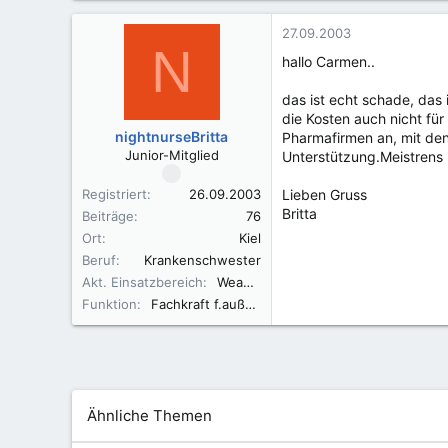
27.09.2003
N
hallo Carmen..
das ist echt schade, das 
die Kosten auch nicht fü
nightnurseBritta
Pharmafirmen an, mit den
Junior-Mitglied
Unterstützung.Meistrens
Registriert
26.09.2003
Lieben Gruss
Britta
Beiträge
76
Ort
Kiel
Beruf
Krankenschwester
Akt. Einsatzbereich
Weaning Station
Funktion
Fachkraft f.außerklinische Intensivpflege
Ähnliche Themen