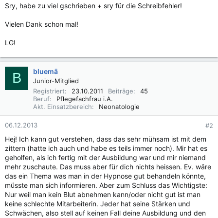
Sry, habe zu viel gschrieben + sry für die Schreibfehler!
Vielen Dank schon mal!
LG!
bluemä
B
Junior-Mitglied
Registriert
23.10.2011
Beiträge
45
Beruf
Pflegefachfrau i.A.
Akt. Einsatzbereich
Neonatologie
06.12.2013
#2
Hej! Ich kann gut verstehen, dass das sehr mühsam ist mit dem
zittern (hatte ich auch und habe es teils immer noch). Mir hat es
geholfen, als ich fertig mit der Ausbildung war und mir niemand
mehr zuschaute. Das muss aber für dich nichts heissen. Ev. wäre
das ein Thema was man in der Hypnose gut behandeln könnte,
müsste man sich informieren. Aber zum Schluss das Wichtigste:
Nur weil man kein Blut abnehmen kann/oder nicht gut ist man
keine schlechte Mitarbeiterin. Jeder hat seine Stärken und
Schwächen, also stell auf keinen Fall deine Ausbildung und den