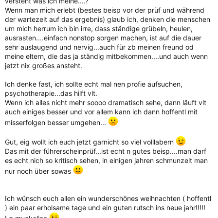
versteht was ich meine....?
Wenn man mich erlebt (bestes beisp vor der prüf und während
der wartezeit auf das ergebnis) glaub ich, denken die menschen
um mich herrum ich bin irre, dass ständige grübeln, heulen,
ausrasten....einfach nonstop sorgen machen, ist auf die dauer
sehr auslaugend und nervig...auch für zb meinen freund od
meine eltern, die das ja ständig mitbekommen....und auch wenn
jetzt nix großes ansteht.
Ich denke fast, ich sollte echt mal nen profie aufsuchen,
psychotherapie...das hilft vlt.
Wenn ich alles nicht mehr soooo dramatisch sehe, dann läuft vlt
auch einiges besser und vor allem kann ich dann hoffentl mit
misserfolgen besser umgehen...
Gut, eig wollt ich euch jetzt garnicht so viel volllabern
Das mit der führerscheinprüf...ist echt n gutes beisp....man darf
es echt nich so kritisch sehen, in einigen jahren schmunzelt man
nur noch über sowas
Ich wünsch euch allen ein wunderschönes weihnachten ( hoffentl
) ein paar erholsame tage und ein guten rutsch ins neue jahr!!!!!