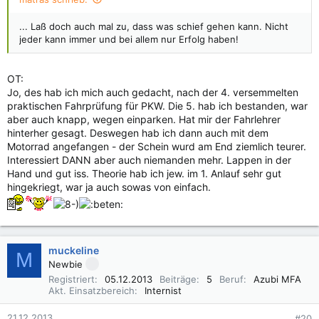
... Laß doch auch mal zu, dass was schief gehen kann. Nicht
jeder kann immer und bei allem nur Erfolg haben!
OT:
Jo, des hab ich mich auch gedacht, nach der 4. versemmelten
praktischen Fahrprüfung für PKW. Die 5. hab ich bestanden, war
aber auch knapp, wegen einparken. Hat mir der Fahrlehrer
hinterher gesagt. Deswegen hab ich dann auch mit dem
Motorrad angefangen - der Schein wurd am End ziemlich teurer.
Interessiert DANN aber auch niemanden mehr. Lappen in der
Hand und gut iss. Theorie hab ich jew. im 1. Anlauf sehr gut
hingekriegt, war ja auch sowas von einfach.
muckeline
M
Newbie
Registriert
05.12.2013
Beiträge
5
Beruf
Azubi MFA
Akt. Einsatzbereich
Internist
21.12.2013
#20