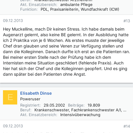
Akt. Einsatzbereich
ambulante Pflege
Funktion
PDL, Praxisanleiterin, Wundfachkraft (ICW)
09.12.2013
#13
Hey Muckelline, mach Dir keinen Stress. Ich habe damals beim
Augenarzt gelernt, also keine BE gelernt. In der Ausbildung hatte
ich 2 Praktika von je 6 Wochen. Als erstes musste der jeweilige
Chef dran glauben und seine Venen zur Verfügung stellen und
dann die Kolleginnen. Danach durfte ich erst an die Patienten ran.
Bei meiner ersten Stelle nach der Prüfung habe ich dem
Internisten meine Situation geschildert (fehlende Praxis). Auch
hier hat sich der Chef und die Kolleginnen geopfert. Und es ging
dann später bei den Patienten ohne Angst.
Elisabeth Dinse
E
Poweruser
Registriert
29.05.2002
Beiträge
19.809
Beruf
Krankenschwester, Fachkrankenschwester A/I, Praxisbegleiter Basale Stimulation
Akt. Einsatzbereich
Intensivüberwachung
09.12.2013
#14