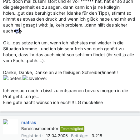
Pat. doch mal zusehr stört und er voll ****** hat, hat er so auch
die gelegenheit es zu sagen, dann kann ich ja ne kollegin
holen...gut das beruhigt sicher (danke für den Tipp), stimmt so
nimmt es etwas den druck und wenn ich glück habe und mir evtl
auch mal gesagt wird: ja, kein problem...dann hilft das sicher
auch
Ok...das setze ich um, wenn ich nächstes mal wieder in die
Situation komme...und ich bin sehr froh von euch gehört zu
haben, dass ihr das auch nicht soo schlimm findet (ihr seit ja alle
vom Fach...puhh....).
Danke, Danke, Danke an alle fleißigen Schreiber/innen!!!
Ich versuch noch n bissl zu entspannen bevors morgen in die
Prüf geht...oh je...
Eine gute nacht wünsch ich euch!!! LG muckeline
matras
Bereichsmoderator
Teammitglied
Registriert
12.04.2005
Beiträge
3.218