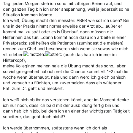
Tag, jeden Morgen steh ich scho mit zittrigen Beinen auf, und
den ganzen Tag bin ich unter anspannung, weil ja jederzeit so ne
Situation kommen könnte.....
Ich weiß, Übung macht den meisster: ABER wie soll ich üben? Bei
uns in der Praxis nimmt normalerweiße der Arzt ab....außer er
kommt mal zu spät oder es is Überlauf, dann müssen die
Helferinen das tun....dann kommt noch dazu ich arbeite in einer
Privatpraxis: soll heißen die Patienten (zumindest die meisten)
rennen zum Chef und beschweren sich wenn sie sowas wie mich
vlt erleben
(auch das hab ich immer im
Hinterkopf),
meine Kolleginen meinen naja die Übung macht das scho...aber
so viel gelegenheit hab ich net die Chance kommt vlt 1-2 mal die
woche wenn überhaupt, naja und dann werd ich gleich panisch
und versuch zu flüchten, um zuvermeiden dass ein wütender
Pat. zum Dr. geht und meckert.
Ich weiß nich ob ihr das verstehen könnt, aber im Moment denke
ich nur noch, dass ich bald mit der ausbildung fertig bin und
dann hab ich n job, bei dem ich an einer der wichtigsten Tätigkeit
scheitere, das geht doch nicht!?
Ich werde übernommen, spätestens wenn ich dort als