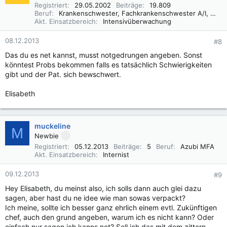
Registriert
29.05.2002
Beiträge
19.809
Beruf
Krankenschwester, Fachkrankenschwester A/I, Praxisbegleiter Basale Stimulation
Akt. Einsatzbereich
Intensivüberwachung
08.12.2013
#8
Das du es net kannst, musst notgedrungen angeben. Sonst
könntest Probs bekommen falls es tatsächlich Schwierigkeiten
gibt und der Pat. sich bewschwert.
Elisabeth
muckeline
M
Newbie
Registriert
05.12.2013
Beiträge
5
Beruf
Azubi MFA
Akt. Einsatzbereich
Internist
09.12.2013
#9
Hey Elisabeth, du meinst also, ich solls dann auch glei dazu
sagen, aber hast du ne idee wie man sowas verpackt?
Ich meine, sollte ich besser ganz ehrlich einem evtl. Zukünftigen
chef, auch den grund angeben, warum ich es nicht kann? Oder
einfach nur sagen ich kanns net? Soll ich das mit dem zittern