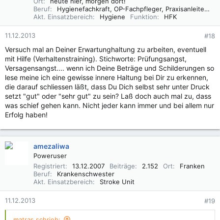
Ort
heute hier, morgen dort!
Beruf
Hygienefachkraft, OP-Fachpfleger, Praxisanleiter (DBfK),
Akt. Einsatzbereich
Hygiene
Funktion
HFK
11.12.2013
#18
Versuch mal an Deiner Erwartunghaltung zu arbeiten, eventuell
mit Hilfe (Verhaltenstraining). Stichworte: Prüfungsangst,
Versagensangst.... wenn ich Deine Beträge und Schilderungen so
lese meine ich eine gewisse innere Haltung bei Dir zu erkennen,
die darauf schliessen läßt, dass Du Dich selbst sehr unter Druck
setzt "gut" oder "sehr gut" zu sein? Laß doch auch mal zu, dass
was schief gehen kann. Nicht jeder kann immer und bei allem nur
Erfolg haben!
amezaliwa
Poweruser
Registriert
13.12.2007
Beiträge
2.152
Ort
Franken
Beruf
Krankenschwester
Akt. Einsatzbereich
Stroke Unit
11.12.2013
#19
matras schrieb: