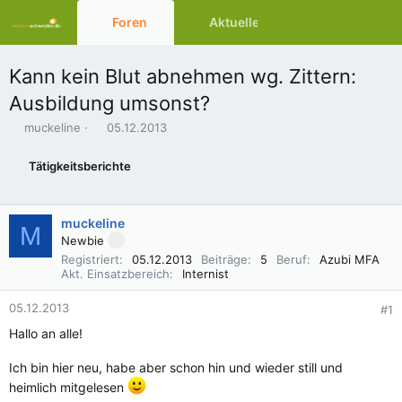
Foren
Aktuelles
Ressourcen
Kann kein Blut abnehmen wg. Zittern:
Ausbildung umsonst?
E
E
muckeline
05.12.2013
r
r
s
s
Tätigkeitsberichte
t
t
e
e
l
l
muckeline
l
l
M
e
t
Newbie
r
a
Registriert
05.12.2013
Beiträge
5
Beruf
Azubi MFA
m
Akt. Einsatzbereich
Internist
05.12.2013
#1
Hallo an alle!
Ich bin hier neu, habe aber schon hin und wieder still und
heimlich mitgelesen