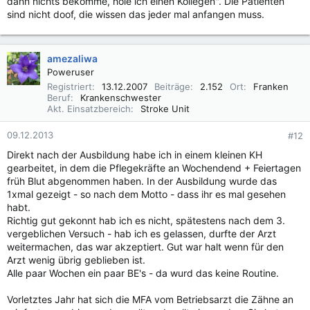
dann nichts bekomme, hole ich einen Kollegen". Die Patienten
sind nicht doof, die wissen das jeder mal anfangen muss.
amezaliwa
Poweruser
Registriert
13.12.2007
Beiträge
2.152
Ort
Franken
Beruf
Krankenschwester
Akt. Einsatzbereich
Stroke Unit
09.12.2013
#12
Direkt nach der Ausbildung habe ich in einem kleinen KH
gearbeitet, in dem die Pflegekräfte an Wochendend + Feiertagen
früh Blut abgenommen haben. In der Ausbildung wurde das
1xmal gezeigt - so nach dem Motto - dass ihr es mal gesehen
habt.
Richtig gut gekonnt hab ich es nicht, spätestens nach dem 3.
vergeblichen Versuch - hab ich es gelassen, durfte der Arzt
weitermachen, das war akzeptiert. Gut war halt wenn für den
Arzt wenig übrig geblieben ist.
Alle paar Wochen ein paar BE's - da wurd das keine Routine.
Vorletztes Jahr hat sich die MFA vom Betriebsarzt die Zähne an