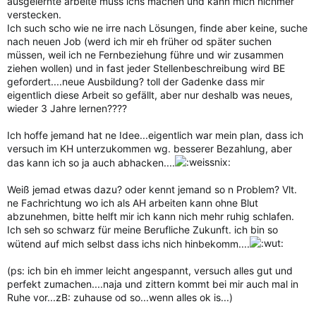
ausgelernte arbeite muss ichs machen und kann mich nichmer
verstecken.
Ich such scho wie ne irre nach Lösungen, finde aber keine, suche
nach neuen Job (werd ich mir eh früher od später suchen
müssen, weil ich ne Fernbeziehung führe und wir zusammen
ziehen wollen) und in fast jeder Stellenbeschreibung wird BE
gefordert....neue Ausbildung? toll der Gadenke dass mir
eigentlich diese Arbeit so gefällt, aber nur deshalb was neues,
wieder 3 Jahre lernen????
Ich hoffe jemand hat ne Idee...eigentlich war mein plan, dass ich
versuch im KH unterzukommen wg. besserer Bezahlung, aber
das kann ich so ja auch abhacken....
Weiß jemad etwas dazu? oder kennt jemand so n Problem? Vlt.
ne Fachrichtung wo ich als AH arbeiten kann ohne Blut
abzunehmen, bitte helft mir ich kann nich mehr ruhig schlafen.
Ich seh so schwarz für meine Berufliche Zukunft. ich bin so
wütend auf mich selbst dass ichs nich hinbekomm....
(ps: ich bin eh immer leicht angespannt, versuch alles gut und
perfekt zumachen....naja und zittern kommt bei mir auch mal in
Ruhe vor...zB: zuhause od so...wenn alles ok is...)