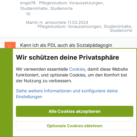
engel78
Pflegestudium: Voraussetzungen,
Studieninhalte, Studienorte
10
Martin H.
11.03.2024
Pflegestudium: Voraussetzungen, Studieninhalte,
Studienorte
Kann ich als PDL auch als Sozialpädagogin
E
arbeiten?
Wir schützen deine Privatsphäre
engel78
Talk, Talk, Talk
engel78
17.10.2023
Talk, Talk, Talk
2
Wir verwenden essentielle
Cookies
, damit diese Website
funktioniert, und optionale Cookies, um den Komfort bei
Bluesky
LinkedIn
Reddit
Pinterest
Tumblr
WhatsApp
E-Mail
der Nutzung zu verbessern.
Teilen:
Siehe weitere Informationen und konfiguriere deine
Einstellungen
Tätigkeitsberichte
Alle Cookies akzeptieren
Cookies
ks.de - UI.X 2-Style
Deutsch [Du]
Optionale Cookies ablehnen
Kontakt
Nutzungsbedingungen
Datenschutz