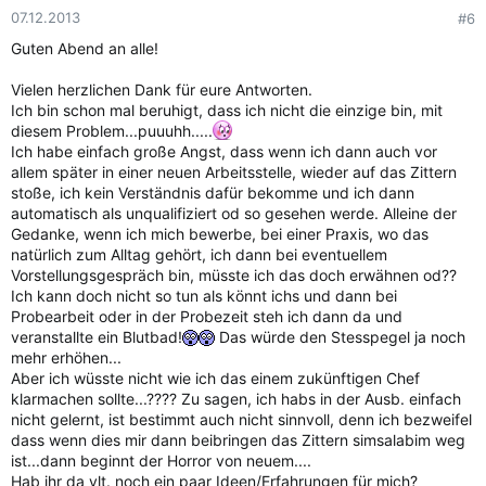
07.12.2013
#6
Guten Abend an alle!
Vielen herzlichen Dank für eure Antworten.
Ich bin schon mal beruhigt, dass ich nicht die einzige bin, mit
diesem Problem...puuuhh.....
Ich habe einfach große Angst, dass wenn ich dann auch vor
allem später in einer neuen Arbeitsstelle, wieder auf das Zittern
stoße, ich kein Verständnis dafür bekomme und ich dann
automatisch als unqualifiziert od so gesehen werde. Alleine der
Gedanke, wenn ich mich bewerbe, bei einer Praxis, wo das
natürlich zum Alltag gehört, ich dann bei eventuellem
Vorstellungsgespräch bin, müsste ich das doch erwähnen od??
Ich kann doch nicht so tun als könnt ichs und dann bei
Probearbeit oder in der Probezeit steh ich dann da und
veranstallte ein Blutbad!
Das würde den Stesspegel ja noch
mehr erhöhen...
Aber ich wüsste nicht wie ich das einem zukünftigen Chef
klarmachen sollte...???? Zu sagen, ich habs in der Ausb. einfach
nicht gelernt, ist bestimmt auch nicht sinnvoll, denn ich bezweifel
dass wenn dies mir dann beibringen das Zittern simsalabim weg
ist...dann beginnt der Horror von neuem....
Hab ihr da vlt. noch ein paar Ideen/Erfahrungen für mich?