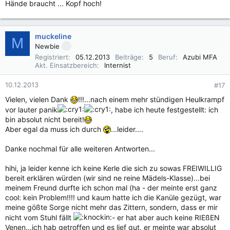
Hände braucht ... Kopf hoch!
muckeline
M
Newbie
Registriert
05.12.2013
Beiträge
5
Beruf
Azubi MFA
Akt. Einsatzbereich
Internist
10.12.2013
#17
Vielen, vielen Dank
!!!...nach einem mehr stündigen Heulkrampf
vor lauter panik
, habe ich heute festgestellt: ich
bin absolut nicht bereit!
Aber egal da muss ich durch
...leider....
Danke nochmal für alle weiteren Antworten...
hihi, ja leider kenne ich keine Kerle die sich zu sowas FREIWILLIG
bereit erklären würden (wir sind ne reine Mädels-Klasse)...bei
meinem Freund durfte ich schon mal (ha - der meinte erst ganz
cool: kein Problem!!!! und kaum hatte ich die Kanüle gezügt, war
meine gößte Sorge nicht mehr das Zittern, sondern, dass er mir
nicht vom Stuhl fällt
- er hat aber auch keine RIEßEN
Venen...ich hab getroffen und es lief gut, er meinte war absolut