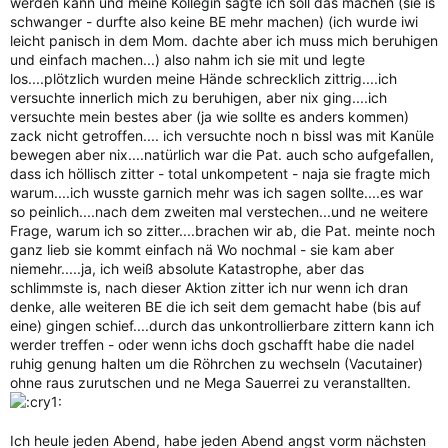
werden kann und meine Kollegin sagte ich soll das machen (sie is
schwanger - durfte also keine BE mehr machen) (ich wurde iwi
leicht panisch in dem Mom. dachte aber ich muss mich beruhigen
und einfach machen...) also nahm ich sie mit und legte
los....plötzlich wurden meine Hände schrecklich zittrig....ich
versuchte innerlich mich zu beruhigen, aber nix ging....ich
versuchte mein bestes aber (ja wie sollte es anders kommen)
zack nicht getroffen.... ich versuchte noch n bissl was mit Kanüle
bewegen aber nix....natürlich war die Pat. auch scho aufgefallen,
dass ich höllisch zitter - total unkompetent - naja sie fragte mich
warum....ich wusste garnich mehr was ich sagen sollte....es war
so peinlich....nach dem zweiten mal verstechen...und ne weitere
Frage, warum ich so zitter....brachen wir ab, die Pat. meinte noch
ganz lieb sie kommt einfach nä Wo nochmal - sie kam aber
niemehr.....ja, ich weiß absolute Katastrophe, aber das
schlimmste is, nach dieser Aktion zitter ich nur wenn ich dran
denke, alle weiteren BE die ich seit dem gemacht habe (bis auf
eine) gingen schief....durch das unkontrollierbare zittern kann ich
werder treffen - oder wenn ichs doch gschafft habe die nadel
ruhig genung halten um die Röhrchen zu wechseln (Vacutainer)
ohne raus zurutschen und ne Mega Sauerrei zu veranstallten.
Ich heule jeden Abend, habe jeden Abend angst vorm nächsten