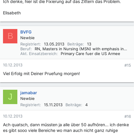
Ich denke, hier ist die Fixierung auf das Zittern das Problem.
Elisabeth
BVFG
B
Newbie
Registriert
13.05.2013
Beiträge
13
Beruf
RN, Masters in Nursing (MSN) with emphasis in public health
Akt. Einsatzbereich
Primary Care fuer die US Armee
10.12.2013
#15
Viel Erfolg mit Deiner Pruefung morgen!
jamabar
J
Newbie
Registriert
15.11.2013
Beiträge
4
10.12.2013
#16
Ach quatsch, dann müssten ja alle über 50 aufhören... ich denke
es gibt sooo viele Bereiche wo man auch nicht ganz ruhige