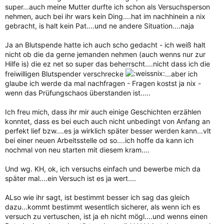
super...auch meine Mutter durfte ich schon als Versuchsperson
nehmen, auch bei ihr wars kein Ding....hat im nachhinein a nix
gebracht, is halt kein Pat....und ne andere Situation....naja
Ja an Blutspende hatte ich auch scho gedacht - ich weiß halt
nicht ob die da gerne jemanden nehmen (auch wenns nur zur
Hilfe is) die ez net so super das beherrscht....nicht dass ich die
freiwilligen Blutspender verschrecke
...aber ich
glaube ich werde da mal nachfragen - Fragen kostst ja nix -
wenn das Prüfungschaos überstanden ist.....
Ich freu mich, dass ihr mir auch einige Geschichten erzählen
konntet, dass es bei euch auch nicht unbedingt von Anfang an
perfekt lief bzw....es ja wirklich später besser werden kann...vlt
bei einer neuen Arbeitsstelle od so....ich hoffe da kann ich
nochmal von neu starten mit diesem kram....
Und wg. KH, ok, ich versuchs einfach und bewerbe mich da
später mal....ein Versuch ist es ja wert....
ALso wie ihr sagt, ist bestimmt besser ich sag das gleich
dazu...kommt bestimmt wesentlich sicherer, als wenn ich es
versuch zu vertuschen, ist ja eh nicht mögl....und wenns einen