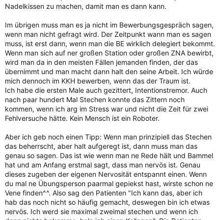
Nadelkissen zu machen, damit man es dann kann.
Im übrigen muss man es ja nicht im Bewerbungsgespräch sagen,
wenn man nicht gefragt wird. Der Zeitpunkt wann man es sagen
muss, ist erst dann, wenn man die BE wirklich delegiert bekommt.
Wenn man sich auf ner großen Station oder großen ZNA bewirbt,
wird man da in den meisten Fällen jemanden finden, der das
übernimmt und man macht dann halt den seine Arbeit. Ich würde
mich dennoch im KKH bewerben, wenn das der Traum ist.
Ich habe die ersten Male auch gezittert, Intentionstremor. Auch
nach paar hundert Mal Stechen konnte das Zittern noch
kommen, wenn ich arg im Stress war und nicht die Zeit für zwei
Fehlversuche hätte. Kein Mensch ist ein Roboter.
Aber ich geb noch einen Tipp: Wenn man prinzipiell das Stechen
das beherrscht, aber halt aufgeregt ist, dann muss man das
genau so sagen. Das ist wie wenn man ne Rede hält und Bammel
hat und am Anfang erstmal sagt, dass man nervös ist. Genau
dieses zugeben der eigenen Nervosität entspannt einen. Wenn
du mal ne Übungsperson paarmal gepiekst hast, wirste schon ne
Vene finden^^. Also sag den Patienten "Ich kann das, aber ich
hab das noch nicht so häufig gemacht, deswegen bin ich etwas
nervös. Ich werd sie maximal zweimal stechen und wenn ich