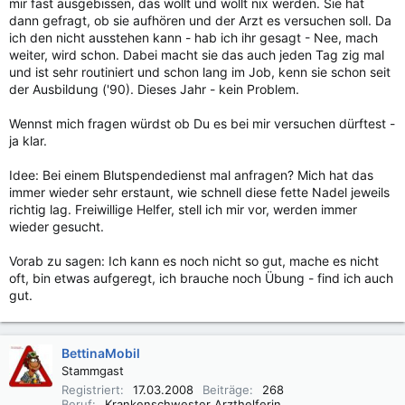
mir fast ausgebissen, das wollt und wollt nix werden. Sie hat
dann gefragt, ob sie aufhören und der Arzt es versuchen soll. Da
ich den nicht ausstehen kann - hab ich ihr gesagt - Nee, mach
weiter, wird schon. Dabei macht sie das auch jeden Tag zig mal
und ist sehr routiniert und schon lang im Job, kenn sie schon seit
der Ausbildung ('90). Dieses Jahr - kein Problem.
Wennst mich fragen würdst ob Du es bei mir versuchen dürftest -
ja klar.
Idee: Bei einem Blutspendedienst mal anfragen? Mich hat das
immer wieder sehr erstaunt, wie schnell diese fette Nadel jeweils
richtig lag. Freiwillige Helfer, stell ich mir vor, werden immer
wieder gesucht.
Vorab zu sagen: Ich kann es noch nicht so gut, mache es nicht
oft, bin etwas aufgeregt, ich brauche noch Übung - find ich auch
gut.
BettinaMobil
Stammgast
Registriert
17.03.2008
Beiträge
268
Beruf
Krankenschwester Arzthelferin