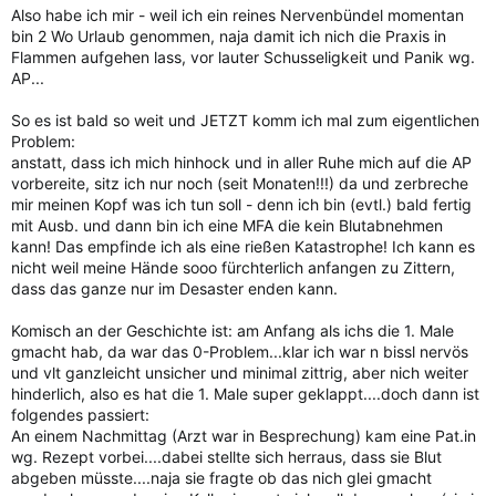
Also habe ich mir - weil ich ein reines Nervenbündel momentan
bin 2 Wo Urlaub genommen, naja damit ich nich die Praxis in
Flammen aufgehen lass, vor lauter Schusseligkeit und Panik wg.
AP...
So es ist bald so weit und JETZT komm ich mal zum eigentlichen
Problem:
anstatt, dass ich mich hinhock und in aller Ruhe mich auf die AP
vorbereite, sitz ich nur noch (seit Monaten!!!) da und zerbreche
mir meinen Kopf was ich tun soll - denn ich bin (evtl.) bald fertig
mit Ausb. und dann bin ich eine MFA die kein Blutabnehmen
kann! Das empfinde ich als eine rießen Katastrophe! Ich kann es
nicht weil meine Hände sooo fürchterlich anfangen zu Zittern,
dass das ganze nur im Desaster enden kann.
Komisch an der Geschichte ist: am Anfang als ichs die 1. Male
gmacht hab, da war das 0-Problem...klar ich war n bissl nervös
und vlt ganzleicht unsicher und minimal zittrig, aber nich weiter
hinderlich, also es hat die 1. Male super geklappt....doch dann ist
folgendes passiert:
An einem Nachmittag (Arzt war in Besprechung) kam eine Pat.in
wg. Rezept vorbei....dabei stellte sich herraus, dass sie Blut
abgeben müsste....naja sie fragte ob das nich glei gmacht