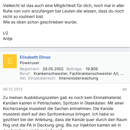
Vielleicht ist das auch eine Möglichkeit für dich, noch mal in aller
Ruhe von vorn anzufangen bei Leuten die wissen, dass du noch
nicht so routinert bist.
Wie es oben schon geschrieben wurde.
LG
Antje
Elisabeth Dinse
E
Poweruser
Registriert
29.05.2002
Beiträge
19.809
Beruf
Krankenschwester, Fachkrankenschwester A/I, Praxisbegleiter Basale Stimulation
Akt. Einsatzbereich
Intensivüberwachung
06.12.2013
#5
Zu meinen Ausbildungszeiten gab es noch kein Einmalmaterial.
Kanülen kamen in Petrischalen, Spritzen in Glaskästen. Mit einer
Kocherzange musstest die Sachen entnehmen. Die Kanüle
musstest steril auf den Spritzenkonus bringen. Ich habe so
gezittert bei der Anleitung, dass die Kanüle quer durch den Raum
flog und die PA in Deckung ging. Bis zur Injektion kamen wir in