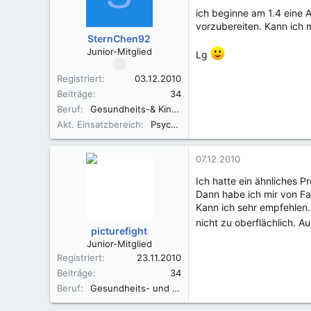
ich beginne am 1.4 eine A
vorzubereiten. Kann ich m
SternChen92
Junior-Mitglied
Lg
Registriert
03.12.2010
Beiträge
34
Beruf
Gesundheits-& Kinderkrankenpflegerin
Akt. Einsatzbereich
Psychiatrie
07.12.2010
Ich hatte ein ähnliches 
Dann habe ich mir von Fa
Kann ich sehr empfehlen.
nicht zu oberflächlich. 
picturefight
Junior-Mitglied
Registriert
23.11.2010
Beiträge
34
Beruf
Gesundheits- und Krankenpflegerin