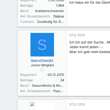
Registriert
11.02.2006
Ich habe mir für die Über
Beiträge
1.984
Beruf
Krankenschwester
Akt. Einsatzbereich
Dialyse
Funktion
Zuständig für Dialyse, Hygiene, Wundversorgung
07.12.2010
S
Ich bin auf der Suche . 
Jeder kennt jeden -.-
Aber ich geb mein beste
SternChen92
Junior-Mitglied
Registriert
03.12.2010
Beiträge
34
Beruf
Gesundheits-& Kinderkrankenpflegerin
Akt. Einsatzbereich
Psychiatrie
07.12.2010