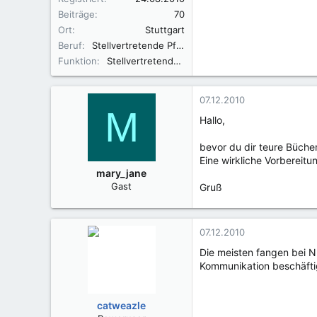
Beiträge
70
Ort
Stuttgart
Beruf
Stellvertretende Pflegedienstleitung
Funktion
Stellvertretende Pflegedienstleitung
07.12.2010
M
Hallo,
bevor du dir teure Büche
Eine wirkliche Vorbereitun
mary_jane
Gast
Gruß
07.12.2010
Die meisten fangen bei Nu
Kommunikation beschäfti
catweazle