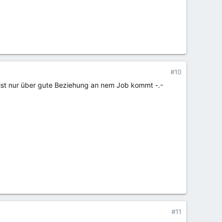
#10
meist nur über gute Beziehung an nem Job kommt -.-
#11