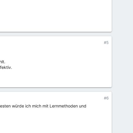
#5
lt.
fektiv.
#6
m ehesten würde ich mich mit Lernmethoden und