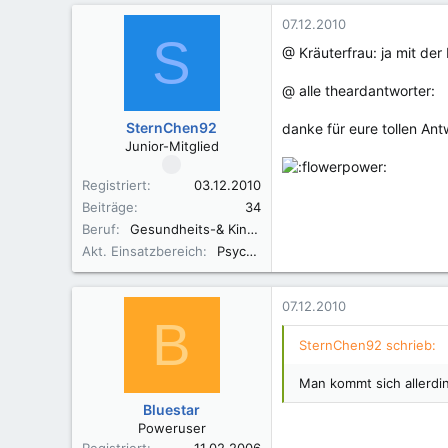
07.12.2010
S
@ Kräuterfrau: ja mit der
@ alle theardantworter:
SternChen92
danke für eure tollen An
Junior-Mitglied
Registriert
03.12.2010
Beiträge
34
Beruf
Gesundheits-& Kinderkrankenpflegerin
Akt. Einsatzbereich
Psychiatrie
07.12.2010
B
SternChen92 schrieb:
Man kommt sich allerdi
Bluestar
Poweruser