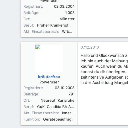
Poweruser
Registriert
02.03.2004
Beiträge
1.003
Ort
Münster
Beruf
Früher Krankenpfleger, mittlerweile Erwerbsminderungsrentner
Akt. Einsatzbereich
WfbM Schreinerei
07.12.2010
Hallo und Glückwunsch zu
Ich bin auch der Meinung,
kaufen. Auch wenn du Mög
kannst du dir überlegen
kräuterfrau
zeitintensive Aufgaben so
Poweruser
in der Ausbildung Mange
Registriert
03.10.2008
Beiträge
791
Ort
Neureut, Karlsruhe
Beruf
GuK, Candida BA Angewandte Pflegewissenschaften
Akt. Einsatzbereich
Innere Medizin, Gastroenterologie, DHBW Student
Funktion
Gerätebeaufragte