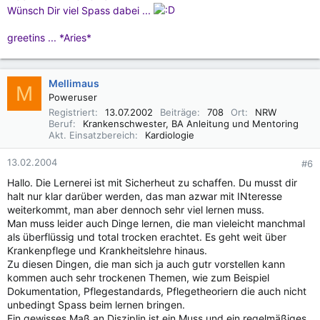
Wünsch Dir viel Spass dabei ...
greetins ... *Aries*
Mellimaus
M
Poweruser
Registriert
13.07.2002
Beiträge
708
Ort
NRW
Beruf
Krankenschwester, BA Anleitung und Mentoring
Akt. Einsatzbereich
Kardiologie
13.02.2004
#6
Hallo. Die Lernerei ist mit Sicherheut zu schaffen. Du musst dir
halt nur klar darüber werden, das man azwar mit INteresse
weiterkommt, man aber dennoch sehr viel lernen muss.
Man muss leider auch Dinge lernen, die man vieleicht manchmal
als überflüssig und total trocken erachtet. Es geht weit über
Krankenpflege und Krankheitslehre hinaus.
Zu diesen Dingen, die man sich ja auch gutr vorstellen kann
kommen auch sehr trockenen Themen, wie zum Beispiel
Dokumentation, Pflegestandards, Pflegetheoriern die auch nicht
unbedingt Spass beim lernen bringen.
Ein gewisses Maß an Disziplin ist ein Muss und ein regelmäßiges