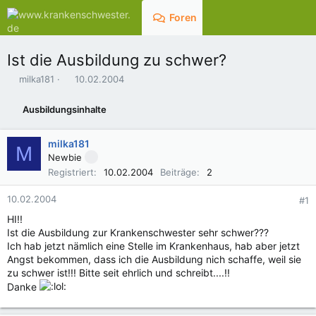
Foren
Aktuelles
Ist die Ausbildung zu schwer?
E
E
milka181
10.02.2004
r
r
s
s
Ausbildungsinhalte
t
t
e
e
l
l
milka181
M
l
l
Newbie
e
t
Registriert
10.02.2004
Beiträge
2
r
a
m
10.02.2004
#1
HI!!
Ist die Ausbildung zur Krankenschwester sehr schwer???
Ich hab jetzt nämlich eine Stelle im Krankenhaus, hab aber jetzt
Angst bekommen, dass ich die Ausbildung nich schaffe, weil sie
zu schwer ist!!! Bitte seit ehrlich und schreibt....!!
Danke