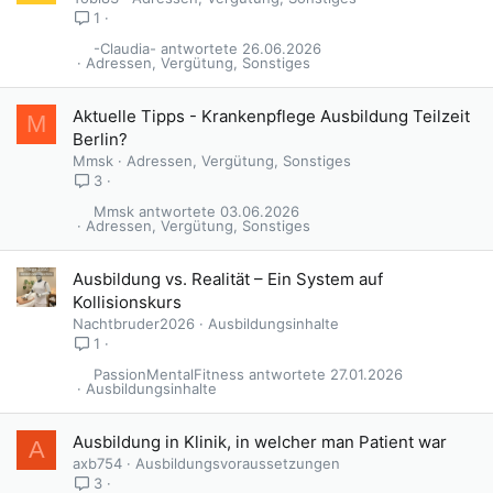
s
1
p
-Claudia-
26.06.2026
e
Adressen, Vergütung, Sonstiges
r
r
Aktuelle Tipps - Krankenpflege Ausbildung Teilzeit
M
t
Berlin?
Mmsk
Adressen, Vergütung, Sonstiges
3
Mmsk
03.06.2026
Adressen, Vergütung, Sonstiges
Ausbildung vs. Realität – Ein System auf
Kollisionskurs
Nachtbruder2026
Ausbildungsinhalte
1
PassionMentalFitness
27.01.2026
Ausbildungsinhalte
Ausbildung in Klinik, in welcher man Patient war
A
axb754
Ausbildungsvoraussetzungen
3