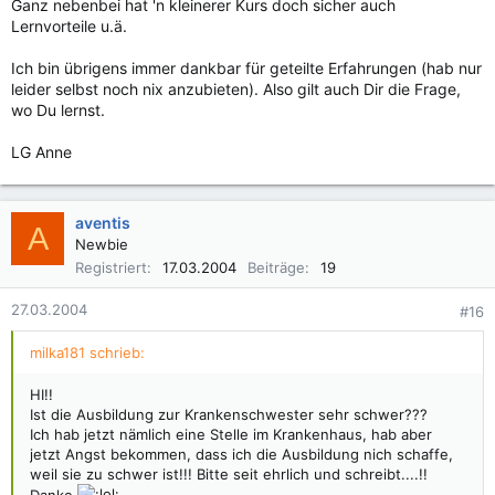
Ganz nebenbei hat 'n kleinerer Kurs doch sicher auch
Lernvorteile u.ä.
Ich bin übrigens immer dankbar für geteilte Erfahrungen (hab nur
leider selbst noch nix anzubieten). Also gilt auch Dir die Frage,
wo Du lernst.
LG Anne
aventis
A
Newbie
Registriert
17.03.2004
Beiträge
19
27.03.2004
#16
milka181 schrieb:
HI!!
Ist die Ausbildung zur Krankenschwester sehr schwer???
Ich hab jetzt nämlich eine Stelle im Krankenhaus, hab aber
jetzt Angst bekommen, dass ich die Ausbildung nich schaffe,
weil sie zu schwer ist!!! Bitte seit ehrlich und schreibt....!!