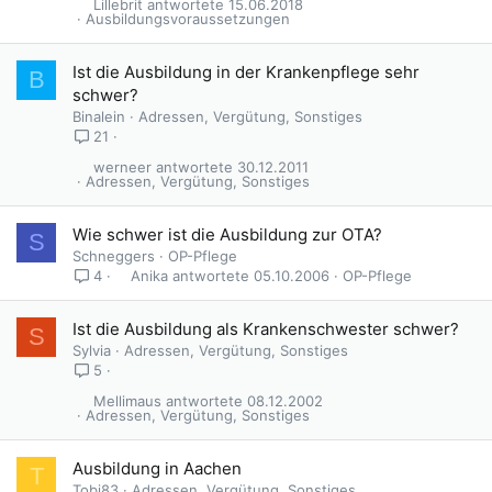
Lillebrit
15.06.2018
Ausbildungsvoraussetzungen
Ist die Ausbildung in der Krankenpflege sehr
B
schwer?
Binalein
Adressen, Vergütung, Sonstiges
21
werneer
30.12.2011
Adressen, Vergütung, Sonstiges
Wie schwer ist die Ausbildung zur OTA?
S
Schneggers
OP-Pflege
Anika
05.10.2006
OP-Pflege
4
Ist die Ausbildung als Krankenschwester schwer?
S
Sylvia
Adressen, Vergütung, Sonstiges
5
Mellimaus
08.12.2002
Adressen, Vergütung, Sonstiges
G
Ausbildung in Aachen
T
e
Tobi83
Adressen, Vergütung, Sonstiges