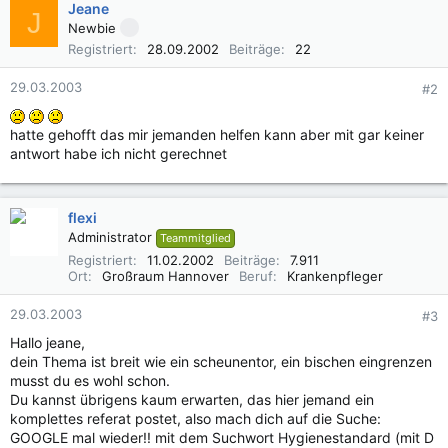
Jeane
J
Newbie
Registriert
28.09.2002
Beiträge
22
29.03.2003
#2
hatte gehofft das mir jemanden helfen kann aber mit gar keiner
antwort habe ich nicht gerechnet
flexi
Administrator
Teammitglied
Registriert
11.02.2002
Beiträge
7.911
Ort
Großraum Hannover
Beruf
Krankenpfleger
29.03.2003
#3
Hallo jeane,
dein Thema ist breit wie ein scheunentor, ein bischen eingrenzen
musst du es wohl schon.
Du kannst übrigens kaum erwarten, das hier jemand ein
komplettes referat postet, also mach dich auf die Suche:
GOOGLE mal wieder!! mit dem Suchwort Hygienestandard (mit D