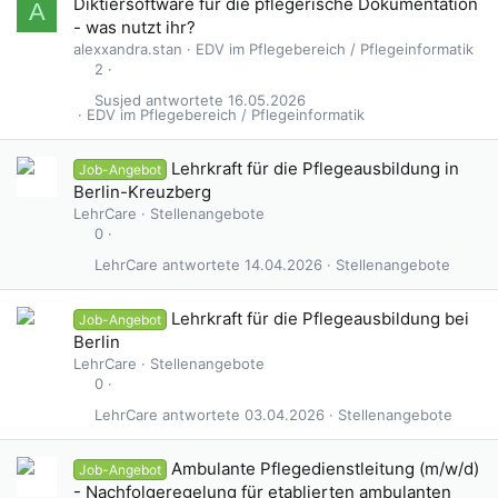
Diktiersoftware für die pflegerische Dokumentation
A
- was nutzt ihr?
alexxandra.stan
EDV im Pflegebereich / Pflegeinformatik
2
Susjed
16.05.2026
EDV im Pflegebereich / Pflegeinformatik
Lehrkraft für die Pflegeausbildung in
Job-Angebot
Berlin-Kreuzberg
LehrCare
Stellenangebote
0
LehrCare
14.04.2026
Stellenangebote
Lehrkraft für die Pflegeausbildung bei
Job-Angebot
Berlin
LehrCare
Stellenangebote
0
LehrCare
03.04.2026
Stellenangebote
Ambulante Pflegedienstleitung (m/w/d)
Job-Angebot
- Nachfolgeregelung für etablierten ambulanten