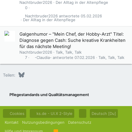
Nachtbruder2026
Der Alltag in der Altenpflege
0
Nachtbruder2026
05.02.2026
Der Alltag in der Altenpflege
Galgenhumor – "Mein Chef, der Hobby-Arzt" Titel:
Diagnose gegen Cash: Suche kreative Krankheiten
für das nächste Meeting!
Nachtbruder2026
Talk, Talk, Talk
-Claudia-
07.02.2026
Talk, Talk, Talk
7
Bluesky
LinkedIn
Reddit
Pinterest
Tumblr
WhatsApp
E-Mail
Teilen:
Pflegestandards und Qualitätsmanagement
Cookies
ks.de - UI.X 2-Style
Deutsch [Du]
Kontakt
Nutzungsbedingungen
Datenschutz
Hilfe und Impressum
R