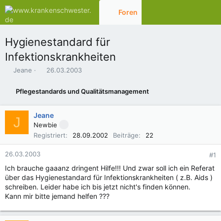
Foren
Aktuelles
Hygienestandard für
Infektionskrankheiten
E
E
Jeane
26.03.2003
r
r
s
s
Pflegestandards und Qualitätsmanagement
t
t
e
e
l
l
Jeane
J
l
l
Newbie
e
t
Registriert
28.09.2002
Beiträge
22
r
a
m
26.03.2003
#1
Ich brauche gaaanz dringent Hilfe!!! Und zwar soll ich ein Referat
über das Hygienestandard für Infektionskrankheiten ( z.B. Aids )
schreiben. Leider habe ich bis jetzt nicht's finden können.
Kann mir bitte jemand helfen ???