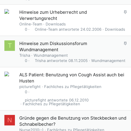
A
Hinweise zum Urheberrecht und
n
Verwertungsrecht
g
Online-Team
Downloads
e
Online-Team
24.02.2006
Downloads
0
p
i
G
A
Hinweise zum Diskussionsforum
T
n
e
n
Wundmanagement
n
s
g
Trisha
Wundmanagement
t
p
e
Trisha
08.11.2005
Wundmanagement
0
e
p
r
i
ALS Patient: Benutzung von Cough Assist auch bei
r
n
Husten
t
n
picturefight
Fachliches zu Pflegetätigkeiten
t
0
picturefight
06.12.2010
Fachliches zu Pflegetätigkeiten
Gründe gegen die Benutzung von Steckbecken und
N
Schnabelbecher?
Nurse2010:-)
Fachliches zu Pflegetätigkeiten