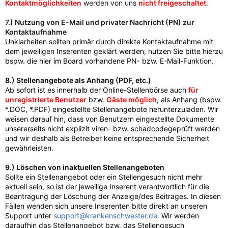
Kontaktmöglichkeiten
werden von uns
nicht freigeschaltet
.
7.) Nutzung von E-Mail und privater Nachricht (PN) zur
Kontaktaufnahme
Unklarheiten sollten primär durch direkte Kontaktaufnahme mit
dem jeweiligen Inserenten geklärt werden, nutzen Sie bitte hierzu
bspw. die hier im Board vorhandene PN- bzw. E-Mail-Funktion.
8.) Stellenangebote als Anhang (PDF, etc.)
Ab sofort ist es innerhalb der Online-Stellenbörse auch
für
unregistrierte Benutzer
bzw.
Gäste möglich
, als Anhang (bspw.
*.DOC, *.PDF) eingestellte Stellenangebote herunterzuladen. Wir
weisen darauf hin, dass von Benutzern eingestellte Dokumente
unsererseits nicht explizit viren- bzw. schadcodegeprüft werden
und wir deshalb als Betreiber keine entsprechende Sicherheit
gewährleisten.
9.) Löschen von inaktuellen Stellenangeboten
Sollte ein Stellenangebot oder ein Stellengesuch nicht mehr
aktuell sein, so ist der jeweilige Inserent verantwortlich für die
Beantragung der Löschung der Anzeige/des Beitrages. In diesen
Fällen wenden sich unsere Inserenten bitte direkt an unseren
Support unter
support@krankenschwester.de
. Wir werden
daraufhin das Stellenangebot bzw. das Stellengesuch