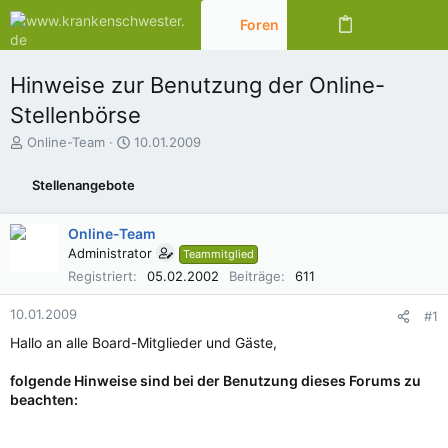
Foren
Aktuelles
Hinweise zur Benutzung der Online-
Stellenbörse
E
E
Online-Team
10.01.2009
r
r
s
s
Stellenangebote
t
t
e
e
l
l
Online-Team
l
l
Administrator
Teammitglied
e
t
Registriert
05.02.2002
Beiträge
611
r
a
m
10.01.2009
#1
Hallo an alle Board-Mitglieder und Gäste,
folgende Hinweise sind bei der Benutzung dieses Forums zu
beachten: