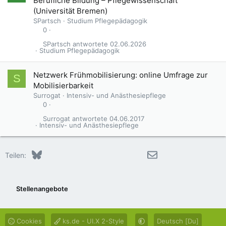
Berufliche Bildung – Pflegewissenschaft“
(Universität Bremen)
SPartsch
Studium Pflegepädagogik
0
SPartsch
02.06.2026
Studium Pflegepädagogik
Netzwerk Frühmobilisierung: online Umfrage zur
S
Mobilisierbarkeit
Surrogat
Intensiv- und Anästhesiepflege
0
Surrogat
04.06.2017
Intensiv- und Anästhesiepflege
Bluesky
LinkedIn
Reddit
Pinterest
Tumblr
WhatsApp
E-Mail
Teilen:
Stellenangebote
Cookies
ks.de - UI.X 2-Style
Deutsch [Du]