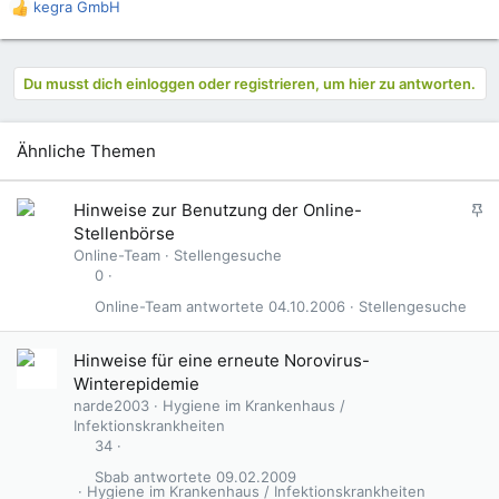
kegra GmbH
R
e
a
k
Du musst dich einloggen oder registrieren, um hier zu antworten.
t
i
o
Ähnliche Themen
n
e
n
A
Hinweise zur Benutzung der Online-
:
n
Stellenbörse
g
Online-Team
Stellengesuche
e
0
p
Online-Team
04.10.2006
Stellengesuche
i
n
n
Hinweise für eine erneute Norovirus-
t
Winterepidemie
narde2003
Hygiene im Krankenhaus /
Infektionskrankheiten
34
Sbab
09.02.2009
Hygiene im Krankenhaus / Infektionskrankheiten