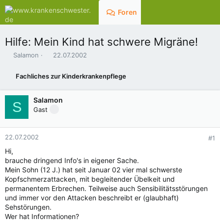
Foren
Aktuelles
Hilfe: Mein Kind hat schwere Migräne!
E
E
Salamon
22.07.2002
r
r
s
s
Fachliches zur Kinderkrankenpflege
t
t
e
e
l
l
Salamon
S
l
l
Gast
e
t
r
a
m
22.07.2002
#1
Hi,
brauche dringend Info's in eigener Sache.
Mein Sohn (12 J.) hat seit Januar 02 vier mal schwerste
Kopfschmerzattacken, mit begleitender Übelkeit und
permanentem Erbrechen. Teilweise auch Sensibilitätsstörungen
und immer vor den Attacken beschreibt er (glaubhaft)
Sehstörungen.
Wer hat Informationen?