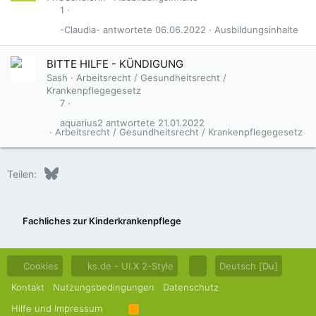
1
-Claudia-
06.06.2022
Ausbildungsinhalte
BITTE HILFE - KÜNDIGUNG
Sash
Arbeitsrecht / Gesundheitsrecht /
Krankenpflegegesetz
7
aquarius2
21.01.2022
Arbeitsrecht / Gesundheitsrecht / Krankenpflegegesetz
Bluesky
LinkedIn
Reddit
Pinterest
Tumblr
WhatsApp
E-Mail
Teilen:
Fachliches zur Kinderkrankenpflege
Cookies
ks.de - UI.X 2-Style
Deutsch [Du]
Kontakt
Nutzungsbedingungen
Datenschutz
Hilfe und Impressum
R