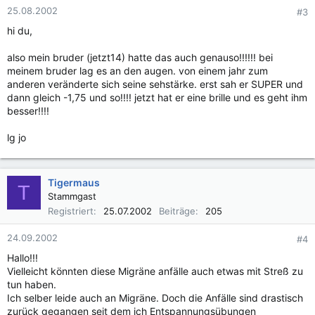
25.08.2002
#3
hi du,
also mein bruder (jetzt14) hatte das auch genauso!!!!!! bei
meinem bruder lag es an den augen. von einem jahr zum
anderen veränderte sich seine sehstärke. erst sah er SUPER und
dann gleich -1,75 und so!!!! jetzt hat er eine brille und es geht ihm
besser!!!!
lg jo
Tigermaus
T
Stammgast
Registriert
25.07.2002
Beiträge
205
24.09.2002
#4
Hallo!!!
Vielleicht könnten diese Migräne anfälle auch etwas mit Streß zu
tun haben.
Ich selber leide auch an Migräne. Doch die Anfälle sind drastisch
zurück gegangen seit dem ich Entspannungsübungen