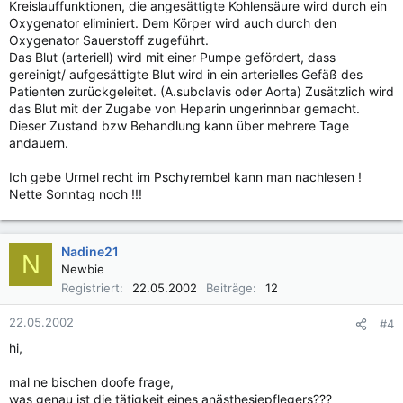
Kreislauffunktionen, die angesättigte Kohlensäure wird durch ein
Oxygenator eliminiert. Dem Körper wird auch durch den
Oxygenator Sauerstoff zugeführt.
Das Blut (arteriell) wird mit einer Pumpe gefördert, dass
gereinigt/ aufgesättigte Blut wird in ein arterielles Gefäß des
Patienten zurückgeleitet. (A.subclavis oder Aorta) Zusätzlich wird
das Blut mit der Zugabe von Heparin ungerinnbar gemacht.
Dieser Zustand bzw Behandlung kann über mehrere Tage
andauern.
Ich gebe Urmel recht im Pschyrembel kann man nachlesen !
Nette Sonntag noch !!!
Nadine21
N
Newbie
Registriert
22.05.2002
Beiträge
12
22.05.2002
#4
hi,
mal ne bischen doofe frage,
was genau ist die tätigkeit eines anästhesiepflegers???