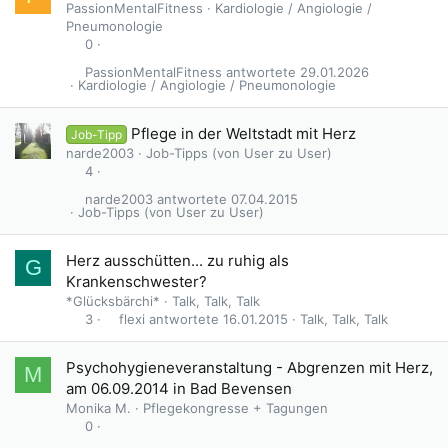
PassionMentalFitness
Kardiologie / Angiologie /
Pneumonologie
0
PassionMentalFitness
29.01.2026
Kardiologie / Angiologie / Pneumonologie
Pflege in der Weltstadt mit Herz
Job-Tipp
narde2003
Job-Tipps (von User zu User)
4
narde2003
07.04.2015
Job-Tipps (von User zu User)
G
Herz ausschütten... zu ruhig als
G
e
Krankenschwester?
s
*Glücksbärchi*
Talk, Talk, Talk
p
flexi
16.01.2015
Talk, Talk, Talk
3
e
r
Psychohygieneveranstaltung - Abgrenzen mit Herz,
M
r
am 06.09.2014 in Bad Bevensen
t
Monika M.
Pflegekongresse + Tagungen
0