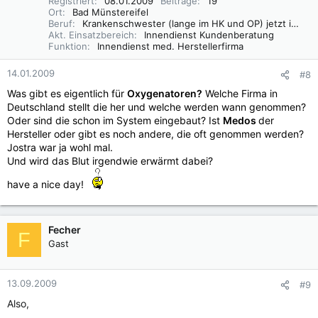
Registriert
08.01.2009
Beiträge
19
Ort
Bad Münstereifel
Beruf
Krankenschwester (lange im HK und OP) jetzt in Herstellerfirma für med. Geräte
Akt. Einsatzbereich
Innendienst Kundenberatung
Funktion
Innendienst med. Herstellerfirma
14.01.2009
#8
Was gibt es eigentlich für
Oxygenatoren?
Welche Firma in
Deutschland stellt die her und welche werden wann genommen?
Oder sind die schon im System eingebaut? Ist
Medos
der
Hersteller oder gibt es noch andere, die oft genommen werden?
Jostra war ja wohl mal.
Und wird das Blut irgendwie erwärmt dabei?
have a nice day!
Fecher
F
Gast
13.09.2009
#9
Also,