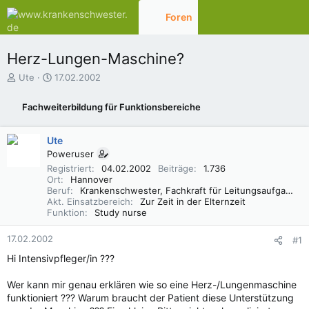
Foren
Aktuelles
Herz-Lungen-Maschine?
E
E
Ute
17.02.2002
r
r
s
s
Fachweiterbildung für Funktionsbereiche
t
t
e
e
l
l
Ute
l
l
Poweruser
e
t
Registriert
04.02.2002
Beiträge
1.736
r
a
Ort
Hannover
m
Beruf
Krankenschwester, Fachkraft für Leitungsaufgaben in der Pflege (FLP)
Akt. Einsatzbereich
Zur Zeit in der Elternzeit
Funktion
Study nurse
17.02.2002
#1
Hi Intensivpfleger/in ???
Wer kann mir genau erklären wie so eine Herz-/Lungenmaschine
funktioniert ??? Warum braucht der Patient diese Unterstützung