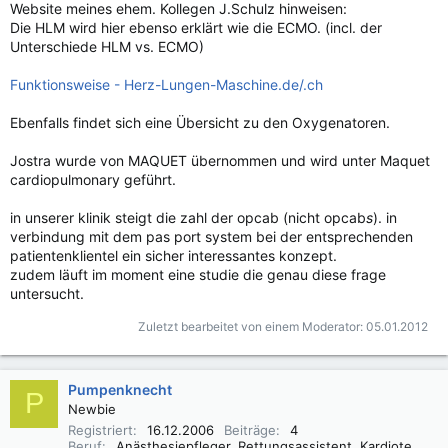
Website meines ehem. Kollegen J.Schulz hinweisen:
Die HLM wird hier ebenso erklärt wie die ECMO. (incl. der
Unterschiede HLM vs. ECMO)
Funktionsweise - Herz-Lungen-Maschine.de/.ch
Ebenfalls findet sich eine Übersicht zu den Oxygenatoren.
Jostra wurde von MAQUET übernommen und wird unter Maquet
cardiopulmonary geführt.
in unserer klinik steigt die zahl der opcab (nicht opcab
s
). in
verbindung mit dem pas port system bei der entsprechenden
patientenklientel ein sicher interessantes konzept.
zudem läuft im moment eine studie die genau diese frage
untersucht.
Zuletzt bearbeitet von einem Moderator:
05.01.2012
Pumpenknecht
P
Newbie
Registriert
16.12.2006
Beiträge
4
Beruf
Anästhesiepfleger, Rettungsassistent, Kardiotechniker