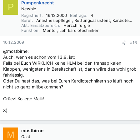
Pumpenknecht
P
Newbie
Registriert
16.12.2006
Beiträge
4
Beruf
Anästhesiepfleger, Rettungsassistent, Kardiotechniker
Akt. Einsatzbereich
Herzchirurgie
Funktion
Mentor, Lehrkardiotechniker
10.12.2009
#16
@mostbirne:
Auch, wenn es schon vom 13.9. ist:
Falls bei Euch WIRKLICH keine HLM bei den transapikalen
Klappen, wenigstens in Bereitschaft ist, dann wäre das wohl grob
fahrlässig.
Oder Du hast das, was bei Euren Kardiotechnikern so läuft noch
nicht so ganz mitbekommen?
Grüezi Kollege Maik!
8)
mostbirne
M
Gast