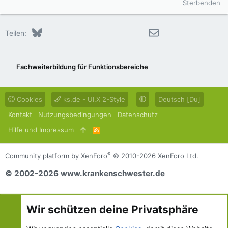
Sterbenden
Bluesky
LinkedIn
Reddit
Pinterest
Tumblr
WhatsApp
E-Mail
Teilen:
Fachweiterbildung für Funktionsbereiche
Cookies
ks.de - UI.X 2-Style
Deutsch [Du]
Kontakt
Nutzungsbedingungen
Datenschutz
Hilfe und Impressum
R
S
S
®
Community platform by XenForo
© 2010-2026 XenForo Ltd.
© 2002-2026 www.krankenschwester.de
Wir schützen deine Privatsphäre