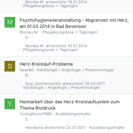
Monika M.
18.01.2014
Pflegekongresse + Tagungen
Psychohygieneveranstaltung - Abgrenzen mit Herz,
M
am 01.03.2014 in Bad Bevensen
Monika M.
Pflegekongresse + Tagungen
0
Monika M.
16.01.2014
Pflegekongresse + Tagungen
G
Herz-Kreislauf-Probleme
S
e
Sean90
Kardiologie / Angiologie / Pneumonologie
s
8
p
Susi_Sonnenschein
28.03.2011
e
Kardiologie / Angiologie / Pneumonologie
r
r
Heimarbeit über das Herz-Kreislaufsystem zum
Y
t
Thema Blutdruck
YoungNurse1989
Ausbildungsinhalte
2
monaluna
20.01.2011
Ausbildungsinhalte