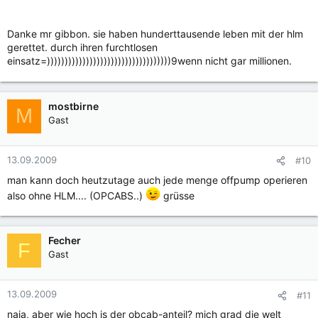
Danke mr gibbon. sie haben hunderttausende leben mit der hlm
gerettet. durch ihren furchtlosen
einsatz=)))))))))))))))))))))))))))))))))))9wenn nicht gar millionen.
mostbirne
M
Gast
13.09.2009
#10
man kann doch heutzutage auch jede menge offpump operieren
also ohne HLM.... (OPCABS..)
grüsse
Fecher
F
Gast
13.09.2009
#11
naja, aber wie hoch is der obcab-anteil? mich grad die welt