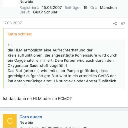
Newbie
Registriert
15.03.2007
Beiträge
19
Ort
München
Beruf
GuKP Schüler
17.03.2007
#7
Katta schrieb:
Hi,
die HLM ermöglicht eine Aufrechterhaltung der
Kreislauffunktionen, die angesättigte Kohlensäure wird durch
ein Oxygenator eliminiert. Dem Körper wird auch durch den
Oxygenator Sauerstoff zugeführt.
Das Blut (arteriell) wird mit einer Pumpe gefördert, dass
gereinigt/ aufgesättigte Blut wird in ein arterielles Gefäß des
Patienten zurückgeleitet. (A.subclavis oder Aorta) Zusätzlich
wird das Blut mit der Zugabe von Heparin ungerinnbar
gemacht.
Dieser Zustand bzw Behandlung kann über mehrere Tage
Ist das dann ne HLM oder ne ECMO?
andauern.
Ich gebe Urmel recht im Pschyrembel kann man nachlesen !
Coro queen
Nette Sonntag noch !!!
C
Newbie