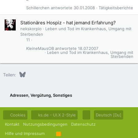
Schillerchen
30.01.2008
Tätigkeitsberichte
Stationäres Hospiz - hat jemand Erfahrung?
nekskorpio
Leben und Tod im Krankenhaus, Umgang mit
Sterbenden
11
KleineMausOB
18.07.2007
Leben und Tod im Krankenhaus, Umgang mit
Sterbenden
Bluesky
LinkedIn
Reddit
Pinterest
Tumblr
WhatsApp
E-Mail
Teilen:
Adressen, Vergütung, Sonstiges
Cookies
ks.de - UI.X 2-Style
Deutsch [Du]
Kontakt
Nutzungsbedingungen
Datenschutz
Hilfe und Impressum
R
S