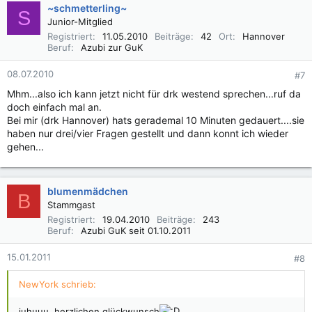
~schmetterling~
S
Junior-Mitglied
Registriert
11.05.2010
Beiträge
42
Ort
Hannover
Beruf
Azubi zur GuK
08.07.2010
#7
Mhm...also ich kann jetzt nicht für drk westend sprechen...ruf da
doch einfach mal an.
Bei mir (drk Hannover) hats gerademal 10 Minuten gedauert....sie
haben nur drei/vier Fragen gestellt und dann konnt ich wieder
gehen...
blumenmädchen
B
Stammgast
Registriert
19.04.2010
Beiträge
243
Beruf
Azubi GuK seit 01.10.2011
15.01.2011
#8
NewYork schrieb:
juhuuu, herzlichen glückwunsch