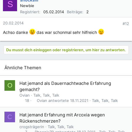
S
Newbie
Registriert
05.02.2014
Beiträge
2
20.02.2014
#12
Achso danke
das war schonmal sehr hilfreich
Du musst dich einloggen oder registrieren, um hier zu antworten.
Ähnliche Themen
Hat jemand als Dauernachtwache Erfahrung
O
gemacht?
Ovian
Talk, Talk, Talk
Ovian
18.11.2021
Talk, Talk, Talk
18
Hat jemand Erfahrung mit Arcoxia wegen
C
Rückenschmerzen?
crogsträgerin
Talk, Talk, Talk
Phoenix79
18.12.2011
Talk, Talk, Talk
7