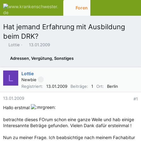
Foren
Aktuelles
Hat jemand Erfahrung mit Ausbildung
beim DRK?
E
E
Lottie
13.01.2009
r
r
s
s
Adressen, Vergütung, Sonstiges
t
t
e
e
l
l
Lottie
L
l
l
Newbie
e
t
Registriert
13.01.2009
Beiträge
1
Ort
Berlin
r
a
m
13.01.2009
#1
Hallo erstmal
betrachte dieses FOrum schon eine ganze Weile und hab einige
Interesannte Beträge gefunden. Vielen Dank dafür ersteinmal !
Nun zu meiner Frage. Ich beabsichtige nach meinem Fachabitur