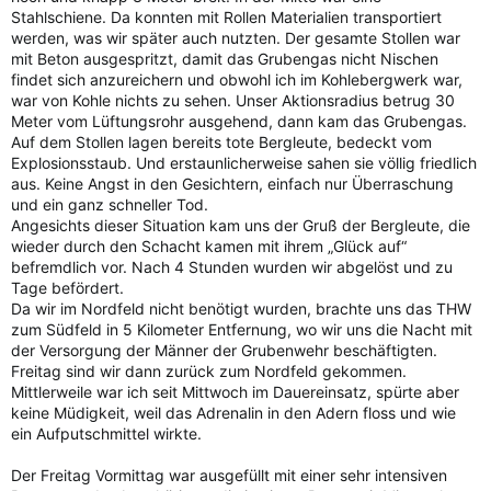
Stahlschiene. Da konnten mit Rollen Materialien transportiert
werden, was wir später auch nutzten. Der gesamte Stollen war
mit Beton ausgespritzt, damit das Grubengas nicht Nischen
findet sich anzureichern und obwohl ich im Kohlebergwerk war,
war von Kohle nichts zu sehen. Unser Aktionsradius betrug 30
Meter vom Lüftungsrohr ausgehend, dann kam das Grubengas.
Auf dem Stollen lagen bereits tote Bergleute, bedeckt vom
Explosionsstaub. Und erstaunlicherweise sahen sie völlig friedlich
aus. Keine Angst in den Gesichtern, einfach nur Überraschung
und ein ganz schneller Tod.
Angesichts dieser Situation kam uns der Gruß der Bergleute, die
wieder durch den Schacht kamen mit ihrem „Glück auf“
befremdlich vor. Nach 4 Stunden wurden wir abgelöst und zu
Tage befördert.
Da wir im Nordfeld nicht benötigt wurden, brachte uns das THW
zum Südfeld in 5 Kilometer Entfernung, wo wir uns die Nacht mit
der Versorgung der Männer der Grubenwehr beschäftigten.
Freitag sind wir dann zurück zum Nordfeld gekommen.
Mittlerweile war ich seit Mittwoch im Dauereinsatz, spürte aber
keine Müdigkeit, weil das Adrenalin in den Adern floss und wie
ein Aufputschmittel wirkte.
Der Freitag Vormittag war ausgefüllt mit einer sehr intensiven