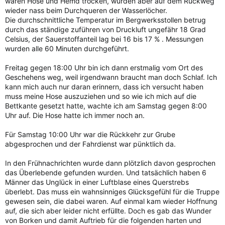
waren Hose und Hemd trocken, wurden aber auf dem Rückweg
wieder nass beim Durchqueren der Wasserlöcher.
Die durchschnittliche Temperatur im Bergwerksstollen betrug
durch das ständige zuführen von Druckluft ungefähr 18 Grad
Celsius, der Sauerstoffanteil lag bei 16 bis 17 % . Messungen
wurden alle 60 Minuten durchgeführt.
Freitag gegen 18:00 Uhr bin ich dann erstmalig vom Ort des
Geschehens weg, weil irgendwann braucht man doch Schlaf. Ich
kann mich auch nur daran erinnern, dass ich versucht haben
muss meine Hose auszuziehen und so wie ich mich auf die
Bettkante gesetzt hatte, wachte ich am Samstag gegen 8:00
Uhr auf. Die Hose hatte ich immer noch an.
Für Samstag 10:00 Uhr war die Rückkehr zur Grube
abgesprochen und der Fahrdienst war pünktlich da.
In den Frühnachrichten wurde dann plötzlich davon gesprochen
das Überlebende gefunden wurden. Und tatsächlich haben 6
Männer das Unglück in einer Luftblase eines Querstrebs
überlebt. Das muss ein wahnsinniges Glücksgefühl für die Truppe
gewesen sein, die dabei waren. Auf einmal kam wieder Hoffnung
auf, die sich aber leider nicht erfüllte. Doch es gab das Wunder
von Borken und damit Auftrieb für die folgenden harten und