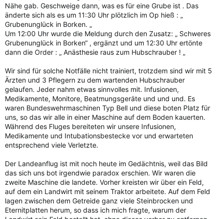
Nähe gab. Geschweige dann, was es für eine Grube ist . Das
änderte sich als es um 11:30 Uhr plötzlich im Op hieß : „
Grubenunglück in Borken. „
Um 12:00 Uhr wurde die Meldung durch den Zusatz: „ Schweres
Grubenunglück in Borken“ , ergänzt und um 12:30 Uhr ertönte
dann die Order : „ Anästhesie raus zum Hubschrauber ! „
Wir sind für solche Notfälle nicht trainiert, trotzdem sind wir mit 5
Ärzten und 3 Pflegern zu dem wartenden Hubschrauber
gelaufen. Jeder nahm etwas sinnvolles mit. Infusionen,
Medikamente, Monitore, Beatmungsgeräte und und und. Es
waren Bundeswehrmaschinen Typ Bell und diese boten Platz für
uns, so das wir alle in einer Maschine auf dem Boden kauerten.
Während des Fluges bereiteten wir unsere Infusionen,
Medikamente und Intubationsbestecke vor und erwarteten
entsprechend viele Verletzte.
Der Landeanflug ist mit noch heute im Gedächtnis, weil das Bild
das sich uns bot irgendwie paradox erschien. Wir waren die
zweite Maschine die landete. Vorher kreisten wir über ein Feld,
auf dem ein Landwirt mit seinem Traktor arbeitete. Auf dem Feld
lagen zwischen dem Getreide ganz viele Steinbrocken und
Eternitplatten herum, so dass ich mich fragte, warum der