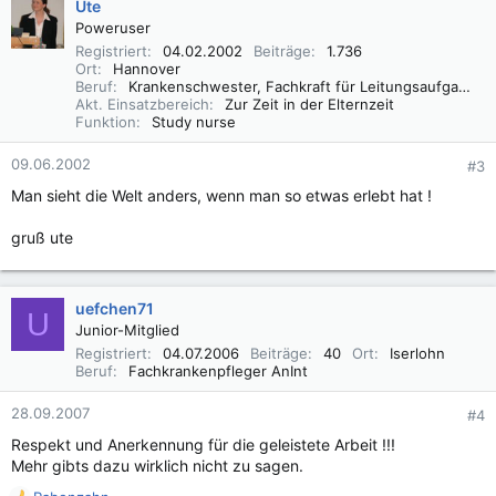
Ute
Poweruser
Registriert
04.02.2002
Beiträge
1.736
Ort
Hannover
Beruf
Krankenschwester, Fachkraft für Leitungsaufgaben in der Pflege (FLP)
Akt. Einsatzbereich
Zur Zeit in der Elternzeit
Funktion
Study nurse
09.06.2002
#3
Man sieht die Welt anders, wenn man so etwas erlebt hat !
gruß ute
uefchen71
U
Junior-Mitglied
Registriert
04.07.2006
Beiträge
40
Ort
Iserlohn
Beruf
Fachkrankenpfleger AnInt
28.09.2007
#4
Respekt und Anerkennung für die geleistete Arbeit !!!
Mehr gibts dazu wirklich nicht zu sagen.