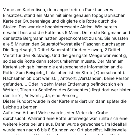
Vorne am Kartentisch, dem angestrebten Punkt unseres
Einsatzes, stand ein Mann mit einer genauen topographischen
Karte der Grubenanlage und dirigierte die Rotte durch die
Stollen. Das war eine hochinteressante Aktion. Wie bereits
erwähnt bestand die Rotte aus 6 Mann. Der erste Bergmann und
der letzte Bergmann hatten Sprechkontakt zu uns. Sie mussten
alle 5 Minuten den Sauerstoffvorrat aller Flaschen durchsagen.
Die Regel sagt, 1 Drittel Sauerstoff für den Hinweg, 2 Drittel
Vorrat für den Rückweg. Und die geringste Menge war wichtig,
so das die Rotte dann sofort umkehren musste. Der Mann am
Kartentisch gab immer die entsprechende Information an die
Rotte. Zum Beispiel: „ Links oben ist ein Streb ( Querschacht ).
Nachsehen ob dort wer ist. „ Antwort: „Verstanden, keine Person
gefunden. „. Oder in zehn Meter Entfernung befindet sich ein
Wetter ( Türen zu Schließen des Schachtes ) liegt dort wer hinter
der Tür ? „ Antwort: „ Ja, eine Person „
Dieser Fundort wurde in der Karte markiert um dann später die
Leiche zu bergen.
Auf diese Art und Weise wurde jeder Meter der Grube
durchsucht. Während eine Rotte unterwegs war, ruhte sich eine
weitere Rotte bei uns aus. Dann wurde gewechselt. Im Idealfall
wurde man nach 6 bis 8 Stunden vor Ort abgelöst. Mittlerweile