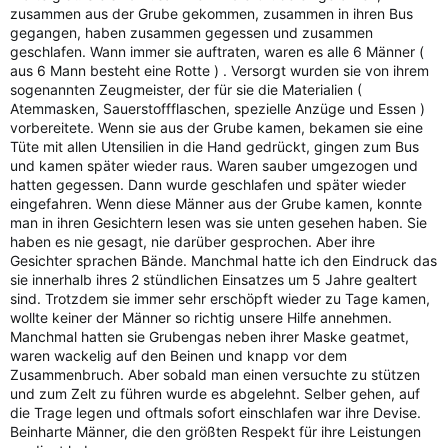
zusammen aus der Grube gekommen, zusammen in ihren Bus
gegangen, haben zusammen gegessen und zusammen
geschlafen. Wann immer sie auftraten, waren es alle 6 Männer (
aus 6 Mann besteht eine Rotte ) . Versorgt wurden sie von ihrem
sogenannten Zeugmeister, der für sie die Materialien (
Atemmasken, Sauerstoffflaschen, spezielle Anzüge und Essen )
vorbereitete. Wenn sie aus der Grube kamen, bekamen sie eine
Tüte mit allen Utensilien in die Hand gedrückt, gingen zum Bus
und kamen später wieder raus. Waren sauber umgezogen und
hatten gegessen. Dann wurde geschlafen und später wieder
eingefahren. Wenn diese Männer aus der Grube kamen, konnte
man in ihren Gesichtern lesen was sie unten gesehen haben. Sie
haben es nie gesagt, nie darüber gesprochen. Aber ihre
Gesichter sprachen Bände. Manchmal hatte ich den Eindruck das
sie innerhalb ihres 2 stündlichen Einsatzes um 5 Jahre gealtert
sind. Trotzdem sie immer sehr erschöpft wieder zu Tage kamen,
wollte keiner der Männer so richtig unsere Hilfe annehmen.
Manchmal hatten sie Grubengas neben ihrer Maske geatmet,
waren wackelig auf den Beinen und knapp vor dem
Zusammenbruch. Aber sobald man einen versuchte zu stützen
und zum Zelt zu führen wurde es abgelehnt. Selber gehen, auf
die Trage legen und oftmals sofort einschlafen war ihre Devise.
Beinharte Männer, die den größten Respekt für ihre Leistungen