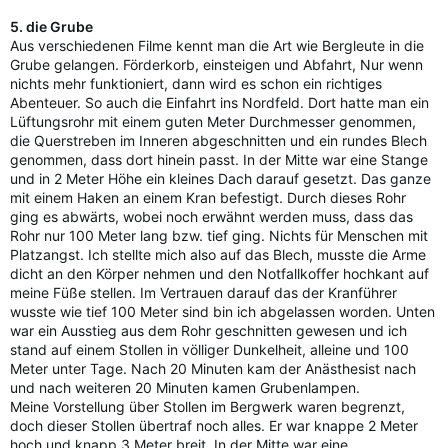
5. die Grube
Aus verschiedenen Filme kennt man die Art wie Bergleute in die
Grube gelangen. Förderkorb, einsteigen und Abfahrt, Nur wenn
nichts mehr funktioniert, dann wird es schon ein richtiges
Abenteuer. So auch die Einfahrt ins Nordfeld. Dort hatte man ein
Lüftungsrohr mit einem guten Meter Durchmesser genommen,
die Querstreben im Inneren abgeschnitten und ein rundes Blech
genommen, dass dort hinein passt. In der Mitte war eine Stange
und in 2 Meter Höhe ein kleines Dach darauf gesetzt. Das ganze
mit einem Haken an einem Kran befestigt. Durch dieses Rohr
ging es abwärts, wobei noch erwähnt werden muss, dass das
Rohr nur 100 Meter lang bzw. tief ging. Nichts für Menschen mit
Platzangst. Ich stellte mich also auf das Blech, musste die Arme
dicht an den Körper nehmen und den Notfallkoffer hochkant auf
meine Füße stellen. Im Vertrauen darauf das der Kranführer
wusste wie tief 100 Meter sind bin ich abgelassen worden. Unten
war ein Ausstieg aus dem Rohr geschnitten gewesen und ich
stand auf einem Stollen in völliger Dunkelheit, alleine und 100
Meter unter Tage. Nach 20 Minuten kam der Anästhesist nach
und nach weiteren 20 Minuten kamen Grubenlampen.
Meine Vorstellung über Stollen im Bergwerk waren begrenzt,
doch dieser Stollen übertraf noch alles. Er war knappe 2 Meter
hoch und knapp 3 Meter breit. In der Mitte war eine