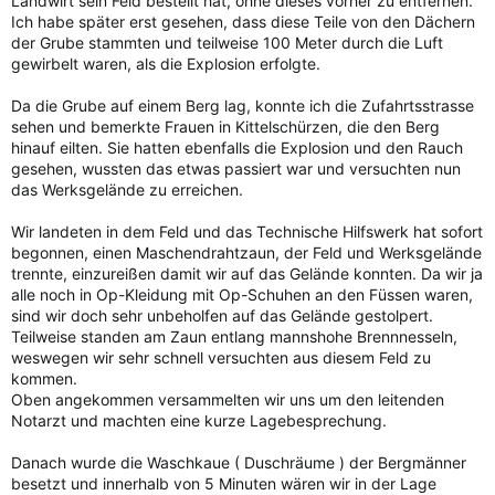
Landwirt sein Feld bestellt hat, ohne dieses vorher zu entfernen.
Ich habe später erst gesehen, dass diese Teile von den Dächern
der Grube stammten und teilweise 100 Meter durch die Luft
gewirbelt waren, als die Explosion erfolgte.
Da die Grube auf einem Berg lag, konnte ich die Zufahrtsstrasse
sehen und bemerkte Frauen in Kittelschürzen, die den Berg
hinauf eilten. Sie hatten ebenfalls die Explosion und den Rauch
gesehen, wussten das etwas passiert war und versuchten nun
das Werksgelände zu erreichen.
Wir landeten in dem Feld und das Technische Hilfswerk hat sofort
begonnen, einen Maschendrahtzaun, der Feld und Werksgelände
trennte, einzureißen damit wir auf das Gelände konnten. Da wir ja
alle noch in Op-Kleidung mit Op-Schuhen an den Füssen waren,
sind wir doch sehr unbeholfen auf das Gelände gestolpert.
Teilweise standen am Zaun entlang mannshohe Brennnesseln,
weswegen wir sehr schnell versuchten aus diesem Feld zu
kommen.
Oben angekommen versammelten wir uns um den leitenden
Notarzt und machten eine kurze Lagebesprechung.
Danach wurde die Waschkaue ( Duschräume ) der Bergmänner
besetzt und innerhalb von 5 Minuten wären wir in der Lage