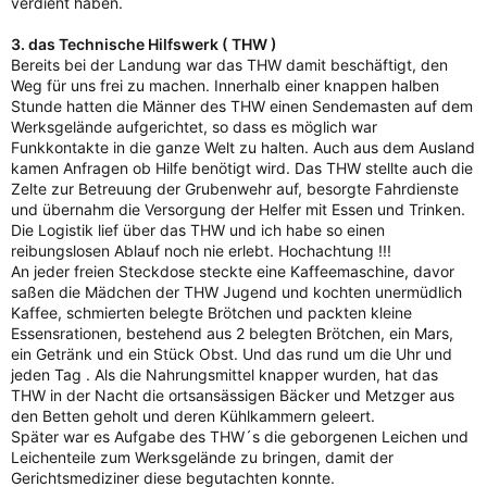
verdient haben.
3. das Technische Hilfswerk ( THW )
Bereits bei der Landung war das THW damit beschäftigt, den
Weg für uns frei zu machen. Innerhalb einer knappen halben
Stunde hatten die Männer des THW einen Sendemasten auf dem
Werksgelände aufgerichtet, so dass es möglich war
Funkkontakte in die ganze Welt zu halten. Auch aus dem Ausland
kamen Anfragen ob Hilfe benötigt wird. Das THW stellte auch die
Zelte zur Betreuung der Grubenwehr auf, besorgte Fahrdienste
und übernahm die Versorgung der Helfer mit Essen und Trinken.
Die Logistik lief über das THW und ich habe so einen
reibungslosen Ablauf noch nie erlebt. Hochachtung !!!
An jeder freien Steckdose steckte eine Kaffeemaschine, davor
saßen die Mädchen der THW Jugend und kochten unermüdlich
Kaffee, schmierten belegte Brötchen und packten kleine
Essensrationen, bestehend aus 2 belegten Brötchen, ein Mars,
ein Getränk und ein Stück Obst. Und das rund um die Uhr und
jeden Tag . Als die Nahrungsmittel knapper wurden, hat das
THW in der Nacht die ortsansässigen Bäcker und Metzger aus
den Betten geholt und deren Kühlkammern geleert.
Später war es Aufgabe des THW´s die geborgenen Leichen und
Leichenteile zum Werksgelände zu bringen, damit der
Gerichtsmediziner diese begutachten konnte.