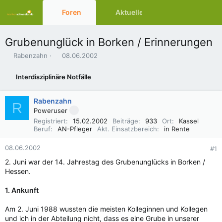
Foren
Aktuelles
Ressourcen
Grubenunglück in Borken / Erinnerungen
E
E
Rabenzahn
08.06.2002
r
r
s
s
Interdisziplinäre Notfälle
t
t
e
e
l
l
Rabenzahn
R
l
l
Poweruser
e
t
Registriert
15.02.2002
Beiträge
933
Ort
Kassel
r
a
Beruf
AN-Pfleger
Akt. Einsatzbereich
in Rente
m
08.06.2002
#1
2. Juni war der 14. Jahrestag des Grubenunglücks in Borken /
Hessen.
1. Ankunft
Am 2. Juni 1988 wussten die meisten Kolleginnen und Kollegen
und ich in der Abteilung nicht, dass es eine Grube in unserer