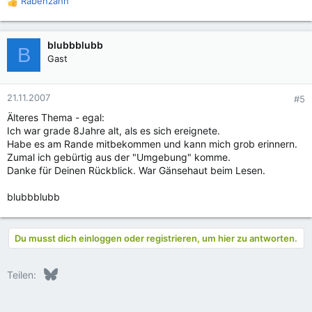
Rabenzahn
R
e
a
k
blubbblubb
B
t
Gast
i
o
n
21.11.2007
#5
e
Älteres Thema - egal:
n
Ich war grade 8Jahre alt, als es sich ereignete.
:
Habe es am Rande mitbekommen und kann mich grob erinnern.
Zumal ich gebürtig aus der "Umgebung" komme.
Danke für Deinen Rückblick. War Gänsehaut beim Lesen.
blubbblubb
Du musst dich einloggen oder registrieren, um hier zu antworten.
Bluesky
LinkedIn
Reddit
Pinterest
Tumblr
WhatsApp
E-Mail
Teilen: