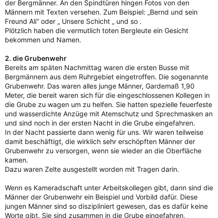
der Bergmänner. An den Spindtüren hingen Fotos von den
Männern mit Texten versehen. Zum Beispiel: „Bernd und sein
Freund Ali“ oder „ Unsere Schicht „ und so .
Plötzlich haben die vermutlich toten Bergleute ein Gesicht
bekommen und Namen.
2. die Grubenwehr
Bereits am späten Nachmittag waren die ersten Busse mit
Bergmännern aus dem Ruhrgebiet eingetroffen. Die sogenannte
Grubenwehr. Das waren alles junge Männer, Gardemaß 1,90
Meter, die bereit waren sich für die eingeschlossenen Kollegen in
die Grube zu wagen um zu helfen. Sie hatten spezielle feuerfeste
und wasserdichte Anzüge mit Atemschutz und Sprechmasken an
und sind noch in der ersten Nacht in die Grube eingefahren.
In der Nacht passierte dann wenig für uns. Wir waren teilweise
damit beschäftigt, die wirklich sehr erschöpften Männer der
Grubenwehr zu versorgen, wenn sie wieder an die Oberfläche
kamen.
Dazu waren Zelte ausgestellt worden mit Tragen darin.
Wenn es Kameradschaft unter Arbeitskollegen gibt, dann sind die
Männer der Grubenwehr ein Beispiel und Vorbild dafür. Diese
jungen Männer sind so diszipliniert gewesen, das es dafür keine
Worte gibt. Sie sind zusammen in die Grube eingefahren,