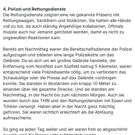
4. Polizei und Rettungsdienste
Die Rettungsdienste zeigten eine nie gekannte Präsenz mit
Rettungswagen, Sanitätern und Notärzten. Sie hatten alle Hände
voll zu tun, da auch ständig Angehörige kollabierten. Oftmals
musste auch nur Jemand getröstet werden, damit es nicht zu
ungewollten Reaktionen kam.
Bereits am Nachmittag waren die Bereitschaftsdienste der Polizei
aufgezogen und bildeten eine lange Polizeikette um das
Gelände. Da es sich um ein großes Gelände handelte, die
Entfernung vom Nordfeld zum Südfeld betrug 5 Kilometer, waren
entsprechend viele Polizeibeamte nötig, um zu verhindern das
Schaulustige oder die Presse auf das Gelände vordringen
konnte. Sie standen in Abständen von knapp 10 Meter zu
einander über die gesamte Strecke. Und sie standen am
Nachmittag, in der Nacht bis zum nächsten Morgen. Auch sie
wurden durch das THW und den Rettungsdiensten mit Essen und
Trinken versorgt. Haben aber in der Nacht ganz mächtig
gefroren. Sie waren sichtlich erleichtert als die Ablösung
aufmaschierte.
So ging es jeden Tag weiter und wir waren froh so abgeschirmt
zu sein, weil die Presse sehr aufdringlich wurde.