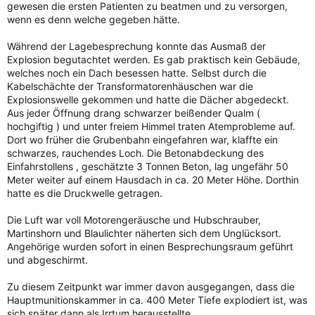
gewesen die ersten Patienten zu beatmen und zu versorgen,
wenn es denn welche gegeben hätte.
Während der Lagebesprechung konnte das Ausmaß der
Explosion begutachtet werden. Es gab praktisch kein Gebäude,
welches noch ein Dach besessen hatte. Selbst durch die
Kabelschächte der Transformatorenhäuschen war die
Explosionswelle gekommen und hatte die Dächer abgedeckt.
Aus jeder Öffnung drang schwarzer beißender Qualm (
hochgiftig ) und unter freiem Himmel traten Atemprobleme auf.
Dort wo früher die Grubenbahn eingefahren war, klaffte ein
schwarzes, rauchendes Loch. Die Betonabdeckung des
Einfahrstollens , geschätzte 3 Tonnen Beton, lag ungefähr 50
Meter weiter auf einem Hausdach in ca. 20 Meter Höhe. Dorthin
hatte es die Druckwelle getragen.
Die Luft war voll Motorengeräusche und Hubschrauber,
Martinshorn und Blaulichter näherten sich dem Unglücksort.
Angehörige wurden sofort in einen Besprechungsraum geführt
und abgeschirmt.
Zu diesem Zeitpunkt war immer davon ausgegangen, dass die
Hauptmunitionskammer in ca. 400 Meter Tiefe explodiert ist, was
sich später dann als Irrtum herausstellte.