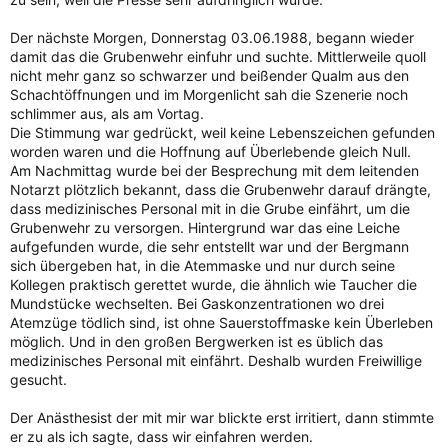
Der nächste Morgen, Donnerstag 03.06.1988, begann wieder
damit das die Grubenwehr einfuhr und suchte. Mittlerweile quoll
nicht mehr ganz so schwarzer und beißender Qualm aus den
Schachtöffnungen und im Morgenlicht sah die Szenerie noch
schlimmer aus, als am Vortag.
Die Stimmung war gedrückt, weil keine Lebenszeichen gefunden
worden waren und die Hoffnung auf Überlebende gleich Null.
Am Nachmittag wurde bei der Besprechung mit dem leitenden
Notarzt plötzlich bekannt, dass die Grubenwehr darauf drängte,
dass medizinisches Personal mit in die Grube einfährt, um die
Grubenwehr zu versorgen. Hintergrund war das eine Leiche
aufgefunden wurde, die sehr entstellt war und der Bergmann
sich übergeben hat, in die Atemmaske und nur durch seine
Kollegen praktisch gerettet wurde, die ähnlich wie Taucher die
Mundstücke wechselten. Bei Gaskonzentrationen wo drei
Atemzüge tödlich sind, ist ohne Sauerstoffmaske kein Überleben
möglich. Und in den großen Bergwerken ist es üblich das
medizinisches Personal mit einfährt. Deshalb wurden Freiwillige
gesucht.
Der Anästhesist der mit mir war blickte erst irritiert, dann stimmte
er zu als ich sagte, dass wir einfahren werden.