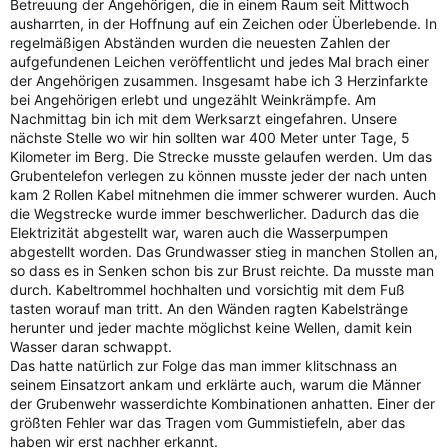
Betreuung der Angehörigen, die in einem Raum seit Mittwoch
ausharrten, in der Hoffnung auf ein Zeichen oder Überlebende. In
regelmäßigen Abständen wurden die neuesten Zahlen der
aufgefundenen Leichen veröffentlicht und jedes Mal brach einer
der Angehörigen zusammen. Insgesamt habe ich 3 Herzinfarkte
bei Angehörigen erlebt und ungezählt Weinkrämpfe. Am
Nachmittag bin ich mit dem Werksarzt eingefahren. Unsere
nächste Stelle wo wir hin sollten war 400 Meter unter Tage, 5
Kilometer im Berg. Die Strecke musste gelaufen werden. Um das
Grubentelefon verlegen zu können musste jeder der nach unten
kam 2 Rollen Kabel mitnehmen die immer schwerer wurden. Auch
die Wegstrecke wurde immer beschwerlicher. Dadurch das die
Elektrizität abgestellt war, waren auch die Wasserpumpen
abgestellt worden. Das Grundwasser stieg in manchen Stollen an,
so dass es in Senken schon bis zur Brust reichte. Da musste man
durch. Kabeltrommel hochhalten und vorsichtig mit dem Fuß
tasten worauf man tritt. An den Wänden ragten Kabelstränge
herunter und jeder machte möglichst keine Wellen, damit kein
Wasser daran schwappt.
Das hatte natürlich zur Folge das man immer klitschnass an
seinem Einsatzort ankam und erklärte auch, warum die Männer
der Grubenwehr wasserdichte Kombinationen anhatten. Einer der
größten Fehler war das Tragen vom Gummistiefeln, aber das
haben wir erst nachher erkannt.