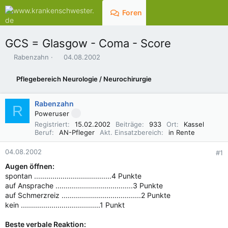
Foren
Aktuelles
GCS = Glasgow - Coma - Score
E
E
Rabenzahn
04.08.2002
r
r
s
s
Pflegebereich Neurologie / Neurochirurgie
t
t
e
e
l
l
Rabenzahn
R
l
l
Poweruser
e
t
Registriert
15.02.2002
Beiträge
933
Ort
Kassel
r
a
Beruf
AN-Pfleger
Akt. Einsatzbereich
in Rente
m
04.08.2002
#1
Augen öffnen:
spontan ......................................4 Punkte
auf Ansprache ......................................3 Punkte
auf Schmerzreiz .......................................2 Punkte
kein .......................................1 Punkt
Beste verbale Reaktion: