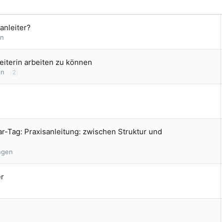
anleiter?
en
leiterin arbeiten zu können
en
2
-Tag: Praxisanleitung: zwischen Struktur und
ngen
er