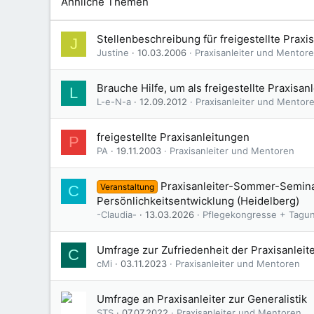
Ähnliche Themen
Stellenbeschreibung für freigestellte Praxis
J
Justine
10.03.2006
Praxisanleiter und Mentor
Brauche Hilfe, um als freigestellte Praxisan
L
L-e-N-a
12.09.2012
Praxisanleiter und Mentor
freigestellte Praxisanleitungen
P
PA
19.11.2003
Praxisanleiter und Mentoren
Praxisanleiter-Sommer-Seminar
Veranstaltung
C
Persönlichkeitsentwicklung (Heidelberg)
-Claudia-
13.03.2026
Pflegekongresse + Tagu
Umfrage zur Zufriedenheit der Praxisanleit
C
cMi
03.11.2023
Praxisanleiter und Mentoren
Umfrage an Praxisanleiter zur Generalistik
STS
07.07.2022
Praxisanleiter und Mentoren