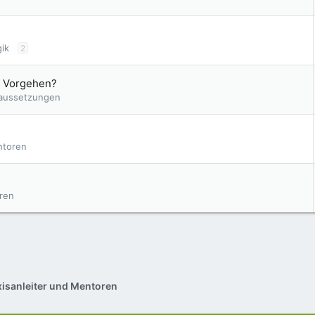
e
ik
2
er Vorgehen?
raussetzungen
ntoren
oren
xisanleiter und Mentoren