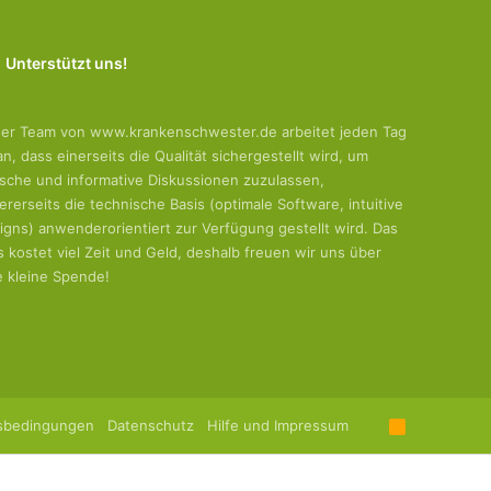
Unterstützt uns!
er Team von www.krankenschwester.de arbeitet jeden Tag
an, dass einerseits die Qualität sichergestellt wird, um
tische und informative Diskussionen zuzulassen,
ererseits die technische Basis (optimale Software, intuitive
igns) anwenderorientiert zur Verfügung gestellt wird. Das
es kostet viel Zeit und Geld, deshalb freuen wir uns über
e kleine Spende!
sbedingungen
Datenschutz
Hilfe und Impressum
R
S
S