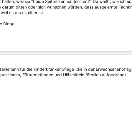
t halten, weil sie "beide Seiten kennen (sollten)". Du weißt, wie ich e
die darum bitten oder sich wünschen würden, dass ausgelernte Fach
weil es praxisnäher ist.
ie Dinge.
isanleiterin für die Kinderkrankenpflege (die in der Erwachsenenpfleg
llpositionen, Füttermethoden und Hilfsmitteln förmlich aufgedrängt...