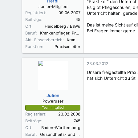
Herbi
"Praktiker" den Unterrich
Junior-Mitglied
Es gibt Pflegeschulen, 
Registriert
09.06.2007
Unterricht halten, gerade 
Beiträge
45
Das ist meine Sicht auf d
Ort
Heidelberg / BaWü
Bei Fragen immer gerne.
Beruf
Krankenpfleger, Praxisanleiter, Weiterbildung Fachkraft Onkologische Pflege und Palliative Care
Akt. Einsatzbereich
Krankenhaus, extern
Funktion
Praxisanleiter
23.03.2012
Unsere freigestellte Prax
hat sich Unterricht zu Sti
Julien
Poweruser
Teammitglied
Registriert
23.02.2008
Beiträge
745
Ort
Baden-Württemberg
Beruf
Gesundheits- und Kinderkrankenpflegerin RbP