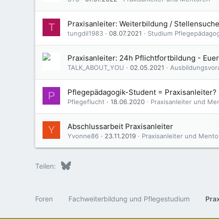
Praxisanleiter: Weiterbildung / Stellensuch
T
tungdil1983
08.07.2021
Studium Pflegepädagog
Praxisanleiter: 24h Pflichtfortbildung - Eu
TALK_ABOUT_YOU
02.05.2021
Ausbildungsvo
Pflegepädagogik-Student = Praxisanleiter?
P
Pflegeflucht
18.06.2020
Praxisanleiter und Me
Abschlussarbeit Praxisanleiter
Y
Yvonne86
23.11.2019
Praxisanleiter und Ment
Bluesky
LinkedIn
Reddit
Pinterest
Tumblr
WhatsApp
E-Mail
Teilen:
Foren
Fachweiterbildung und Pflegestudium
Pra