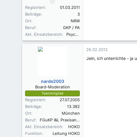
Registriert
01.03.2011
Beiträge
3
Ort
NRW
Beruf
GKP / PA
Akt. Einsatzbereich
Psychiatrie
26.02.2012
Jein, ich unterrichte - ja 
narde2003
Board-Moderation
Teammitglied
Registriert
27.07.2005
Beiträge
13.382
Ort
München
Beruf
FGuKP I&I, Praxisanleiterin DKG,Wundassistent WaCert DGfW, Rettungsassistentin, Diätassistentin
Akt. Einsatzbereich
HOKO
Funktion
Leitung HOKO