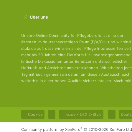
Über uns
Unsere Online Community für Pflegeberufe ist eine der
ältesten im deutschsprachigen Raum (D/A/CH) und wir sind
stolz darauf, dass wir allen an der Pflege Interessierten seit
mehr als 20 Jahren eine Plattform für unvoreingenommene,
kritische Diskussionen unter Benutzern unterschiedlicher
Herkunft und Ansichten anbieten können. Wir arbeiten jed
Tag mit Euch gemeinsam daran, um diesen Austausch auch
weiterhin in einer hohen Qualität sicherzustellen. Mach mit!
Cookies
ks.de - UI.X 2-Style
Deuts
®
Community platform by XenForo
© 2010-2026 XenForo Ltd