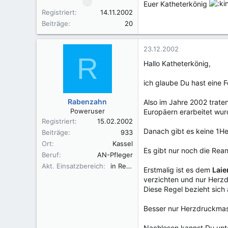
Euer Katheterkönig
Registriert
14.11.2002
Beiträge
20
23.12.2002
R
Hallo Katheterkönig,
ich glaube Du hast eine 
Rabenzahn
Also im Jahre 2002 traten
Poweruser
Europäern erarbeitet wur
Registriert
15.02.2002
Danach gibt es keine 1He
Beiträge
933
Ort
Kassel
Es gibt nur noch die Re
Beruf
AN-Pfleger
Akt. Einsatzbereich
in Rente
Erstmalig ist es dem
Laie
verzichten und nur Herz
Diese Regel bezieht sich 
Besser nur Herzdruckmass
Nachlesen kannst Du unt