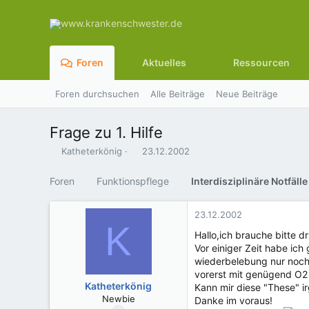
Foren
Aktuelles
Ressourcen
Foren durchsuchen
Alle Beiträge
Neue Beiträge
Frage zu 1. Hilfe
E
E
Katheterkönig
23.12.2002
r
r
s
s
Foren
Funktionspflege
Interdisziplinäre Notfälle
t
t
e
e
l
l
23.12.2002
K
l
l
Hallo,ich brauche bitte d
e
t
Vor einiger Zeit habe ich
r
a
wiederbelebung nur noch 
m
vorerst mit genügend O2
Katheterkönig
Kann mir diese "These" i
Newbie
Danke im voraus!