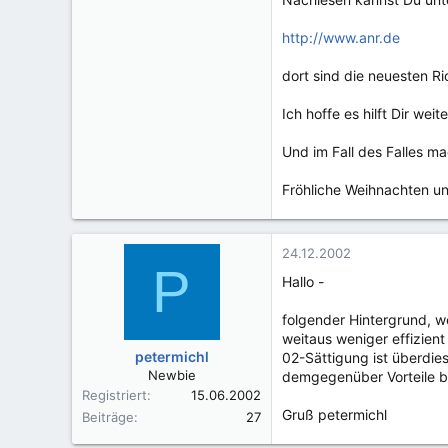
http://www.anr.de
dort sind die neuesten Ric
Ich hoffe es hilft Dir wei
Und im Fall des Falles ma
Fröhliche Weihnachten u
24.12.2002
P
Hallo -
folgender Hintergrund, w
weitaus weniger effizient
petermichl
02-Sättigung ist überdie
Newbie
demgegenüber Vorteile br
Registriert
15.06.2002
Gruß petermichl
Beiträge
27