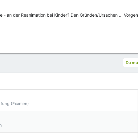
se - an der Reanimation bei Kinder? Den Gründen/Ursachen ... Vorge
e
Du mus
üfung (Examen)
n