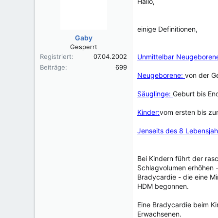
Hallo,
einige Definitionen,
Gaby
Gesperrt
Registriert
07.04.2002
Unmittelbar Neugeboren
Beiträge
699
Neugeborene:
von der Ge
Säuglinge:
Geburt bis En
Kinder:
vom ersten bis zu
Jenseits des 8 Lebensja
Bei Kindern führt der ras
Schlagvolumen erhöhen -
Bradycardie - die eine M
HDM begonnen.
Eine Bradycardie beim Ki
Erwachsenen.