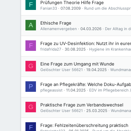
Prüfungen Theorie Hilfe Frage
F
Fanian33
07.08.2009
Rund um die Abschlussp
Ethische Frage
A
Allenamenvergeben
04.03.2026
Der Alltag in 
Frage zu UV-Desinfektion: Nutzt ihr in eure
F
fridafrida27
30.08.2025
Hygiene im Krankenhau
Eine Frage zum Umgang mit Wunde
G
Gelöschter User 56621
19.04.2025
Wundmana
Frage an Pflegekräfte: Welche Doku-Aufga
P
pflegeassist
11.04.2025
EDV im Pflegebereich /
Praktische Frage zum Verbandswechsel
G
Gelöschter User 56621
25.03.2025
Wundmana
Frage: Fehlzeitenüberschreitung praktisch
F