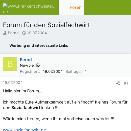
Foren
Aktuelles
Forum für den Sozialfachwirt
E
E
Bernd
19.07.2004
r
r
s
s
Werbung und interessante Links
t
t
e
e
l
l
Bernd
B
l
l
Newbie
e
t
Registriert
19.07.2004
Beiträge
1
r
a
m
19.07.2004
#1
Hallo hier im Forum...
ich möchte Eure Aufmerksamkeit auf ein "noch" kleines Forum für
den
Sozialfachwirt
lenken !!!
Würde mich freuen, wenn Ihr mal vorbeischauen würdet !!!
www.sozialfachwirt.de