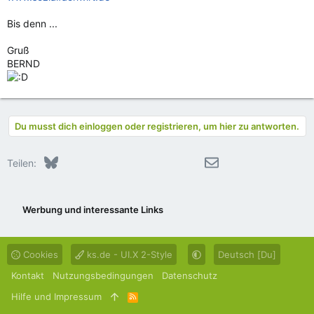
Bis denn ...
Gruß
BERND
Du musst dich einloggen oder registrieren, um hier zu antworten.
Bluesky
LinkedIn
Reddit
Pinterest
Tumblr
WhatsApp
E-Mail
Teilen:
Werbung und interessante Links
Cookies
ks.de - UI.X 2-Style
Deutsch [Du]
Kontakt
Nutzungsbedingungen
Datenschutz
Hilfe und Impressum
R
S