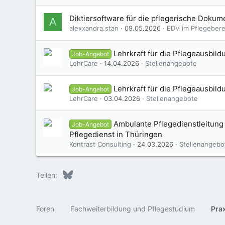
Diktiersoftware für die pflegerische Dokume
A
alexxandra.stan
09.05.2026
EDV im Pflegeberei
Lehrkraft für die Pflegeausbil
Job-Angebot
LehrCare
14.04.2026
Stellenangebote
Lehrkraft für die Pflegeausbild
Job-Angebot
LehrCare
03.04.2026
Stellenangebote
Ambulante Pflegedienstleitung
Job-Angebot
Pflegedienst in Thüringen
Kontrast Consulting
24.03.2026
Stellenangebo
Bluesky
LinkedIn
Reddit
Pinterest
Tumblr
WhatsApp
E-Mail
Teilen:
Foren
Fachweiterbildung und Pflegestudium
Pra