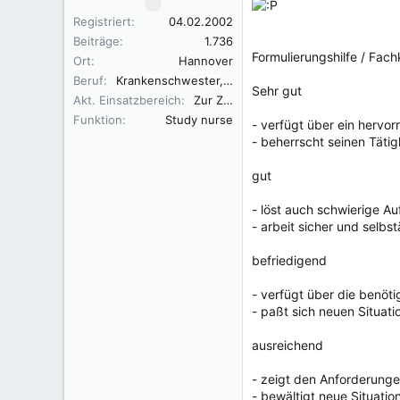
Registriert
04.02.2002
Beiträge
1.736
Formulierungshilfe / Fa
Ort
Hannover
Beruf
Krankenschwester, Fachkraft für Leitungsaufgaben in der Pflege (FLP)
Sehr gut
Akt. Einsatzbereich
Zur Zeit in der Elternzeit
Funktion
Study nurse
- verfügt über ein hervo
- beherrscht seinen Täti
gut
- löst auch schwierige A
- arbeit sicher und selbs
befriedigend
- verfügt über die benö
- paßt sich neuen Situati
ausreichend
- zeigt den Anforderun
- bewältigt neue Situatio