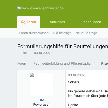
Foren
Aktuelles
Ressourcen
Foren durchsuchen
Alle Beiträge
Neue Beiträge
Formulierungshilfe für Beurteilunge
E
E
Ute
03.10.2002
r
r
s
s
Foren
Fachweiterbildung und Pflegestudium
Pra
t
t
e
e
l
l
03.10.2002
l
l
Servus,
e
t
r
a
bin gerade dabei eine Da
m
ich freue mich über jede 
Ute
Poweruser
Danke