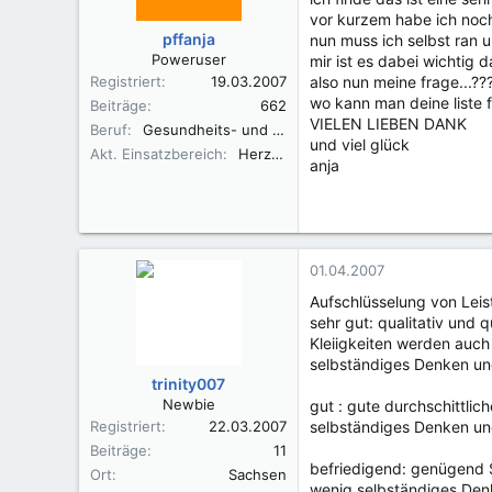
vor kurzem habe ich noc
pffanja
nun muss ich selbst ran u
Poweruser
mir ist es dabei wichtig 
Registriert
19.03.2007
also nun meine frage...??
wo kann man deine liste 
Beiträge
662
VIELEN LIEBEN DANK
Beruf
Gesundheits- und Krankenpflegerin
und viel glück
Akt. Einsatzbereich
Herzkatheterlabor
anja
01.04.2007
Aufschlüsselung von Lei
sehr gut: qualitativ und
Kleiigkeiten werden auch
selbständiges Denken und
trinity007
Newbie
gut : gute durchschittlic
Registriert
22.03.2007
selbständiges Denken und
Beiträge
11
befriedigend: genügend S
Ort
Sachsen
wenig selbständiges Den