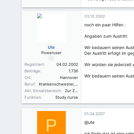
03.10.2002
noch ein paar Hilfen :
Angaben zum Austritt:
Ute
Wir bedauern seinen Aust
Poweruser
Der Austritt erfolgt im 
Registriert
04.02.2002
Wir würden sie jederzeit 
Beiträge
1.736
Wir bedauern seinen Aust
Ort
Hannover
Beruf
Krankenschwester, Fachkraft für Leitungsaufgaben in der Pflege (FLP)
Akt. Einsatzbereich
Zur Zeit in der Elternzeit
Funktion
Study nurse
01.04.2007
P
@ute
ich finde das ist eine sehr