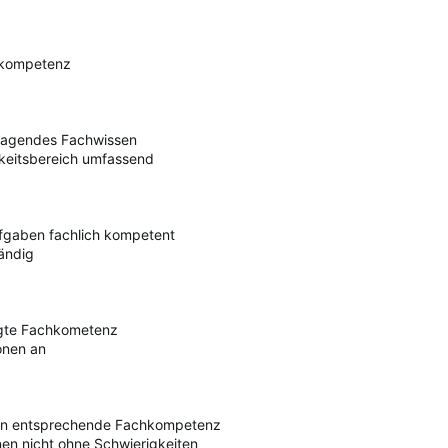
chkompetenz
rragendes Fachwissen
gkeitsbereich umfassend
ufgaben fachlich kompetent
tändig
tigte Fachkometenz
onen an
gen entsprechende Fachkompetenz
nen nicht ohne Schwierigkeiten