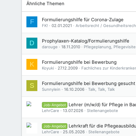
Ähnliche Themen
Formulierungshilfe für Corona-Zulage
F
FK!
02.01.2021
Arbeitsrecht / Gesundheitsrech
Prophylaxen-Katalog/Formulierungshilfe
D
darouge
18.11.2010
Pflegeplanung, Pflegevisit
Formulierungshilfe bei Bewerbung
K
Koyuki
27.12.2009
Fachliches zur Kinderkranke
Formulierungshilfe bei Bewerbung gesucht
S
Sunnylein
16.10.2006
Talk, Talk, Talk
Lehrer (m/w/d) für Pflege in 
Job-Angebot
LehrCare
13.07.2026
Stellenangebote
Lehrkraft für die Pflegeausbil
Job-Angebot
LehrCare
25.05.2026
Stellenangebote