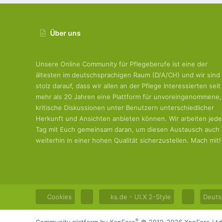
Über uns
Unsere Online Community für Pflegeberufe ist eine der
ältesten im deutschsprachigen Raum (D/A/CH) und wir sind
stolz darauf, dass wir allen an der Pflege Interessierten seit
mehr als 20 Jahren eine Plattform für unvoreingenommene,
kritische Diskussionen unter Benutzern unterschiedlicher
Herkunft und Ansichten anbieten können. Wir arbeiten jed
Tag mit Euch gemeinsam daran, um diesen Austausch auch
weiterhin in einer hohen Qualität sicherzustellen. Mach mit!
Cookies
ks.de - UI.X 2-Style
Deuts
®
Community platform by XenForo
© 2010-2026 XenForo Ltd