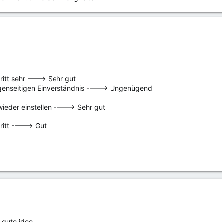
ritt sehr ---> Sehr gut
gegenseitigen Einverständnis ----> Ungenügend
wieder einstellen ----> Sehr gut
ritt ----> Gut
 gute idee...