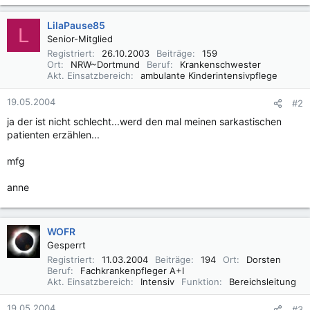
LilaPause85
L
Senior-Mitglied
Registriert
26.10.2003
Beiträge
159
Ort
NRW~Dortmund
Beruf
Krankenschwester
Akt. Einsatzbereich
ambulante Kinderintensivpflege
19.05.2004
#2
ja der ist nicht schlecht...werd den mal meinen sarkastischen
patienten erzählen...
mfg
anne
WOFR
Gesperrt
Registriert
11.03.2004
Beiträge
194
Ort
Dorsten
Beruf
Fachkrankenpfleger A+I
Akt. Einsatzbereich
Intensiv
Funktion
Bereichsleitung
19.05.2004
#3