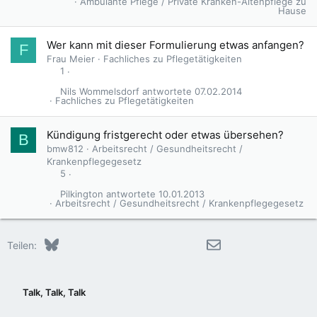
Ambulante Pflege / Private Kranken-Altenpflege zu
Hause
Wer kann mit dieser Formulierung etwas anfangen?
F
Frau Meier
Fachliches zu Pflegetätigkeiten
1
Nils Wommelsdorf
07.02.2014
Fachliches zu Pflegetätigkeiten
Kündigung fristgerecht oder etwas übersehen?
B
bmw812
Arbeitsrecht / Gesundheitsrecht /
Krankenpflegegesetz
5
Pilkington
10.01.2013
Arbeitsrecht / Gesundheitsrecht / Krankenpflegegesetz
Bluesky
LinkedIn
Reddit
Pinterest
Tumblr
WhatsApp
E-Mail
Teilen:
Talk, Talk, Talk