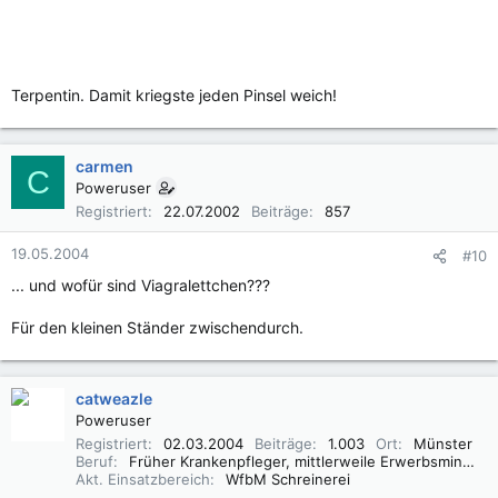
Terpentin. Damit kriegste jeden Pinsel weich!
carmen
C
Poweruser
Registriert
22.07.2002
Beiträge
857
19.05.2004
#10
... und wofür sind Viagralettchen???
Für den kleinen Ständer zwischendurch.
catweazle
Poweruser
Registriert
02.03.2004
Beiträge
1.003
Ort
Münster
Beruf
Früher Krankenpfleger, mittlerweile Erwerbsminderungsrentner
Akt. Einsatzbereich
WfbM Schreinerei