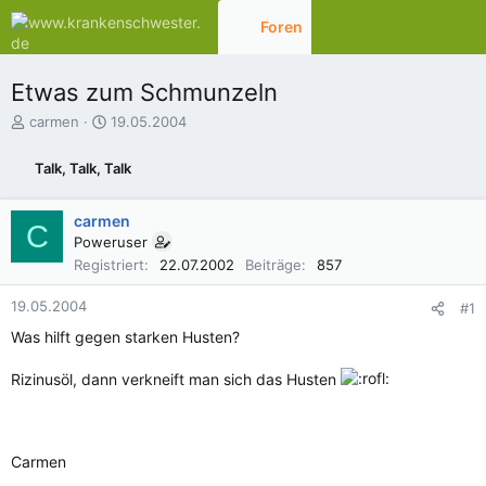
Foren
Aktuelles
Etwas zum Schmunzeln
E
E
carmen
19.05.2004
r
r
s
s
Talk, Talk, Talk
t
t
e
e
l
l
carmen
C
l
l
Poweruser
e
t
Registriert
22.07.2002
Beiträge
857
r
a
m
19.05.2004
#1
Was hilft gegen starken Husten?
Rizinusöl, dann verkneift man sich das Husten
Carmen