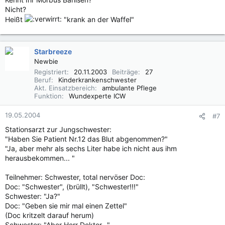
Nicht?
Heißt
"krank an der Waffel"
Starbreeze
Newbie
Registriert
20.11.2003
Beiträge
27
Beruf
Kinderkrankenschwester
Akt. Einsatzbereich
ambulante Pflege
Funktion
Wundexperte ICW
19.05.2004
#7
Stationsarzt zur Jungschwester:
"Haben Sie Patient Nr.12 das Blut abgenommen?"
"Ja, aber mehr als sechs Liter habe ich nicht aus ihm
herausbekommen... "
Teilnehmer: Schwester, total nervöser Doc:
Doc: "Schwester", (brüllt), "Schwester!!!"
Schwester: "Ja?"
Doc: "Geben sie mir mal einen Zettel"
(Doc kritzelt darauf herum)
Schwester: "Aber Herr Doktor..."