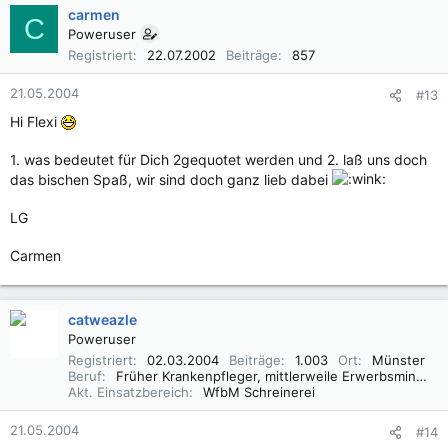
carmen
C
Poweruser
Registriert
22.07.2002
Beiträge
857
21.05.2004
#13
Hi Flexi
1. was bedeutet für Dich 2gequotet werden und 2. laß uns doch
das bischen Spaß, wir sind doch ganz lieb dabei
LG
Carmen
catweazle
Poweruser
Registriert
02.03.2004
Beiträge
1.003
Ort
Münster
Beruf
Früher Krankenpfleger, mittlerweile Erwerbsminderungsrentner
Akt. Einsatzbereich
WfbM Schreinerei
21.05.2004
#14