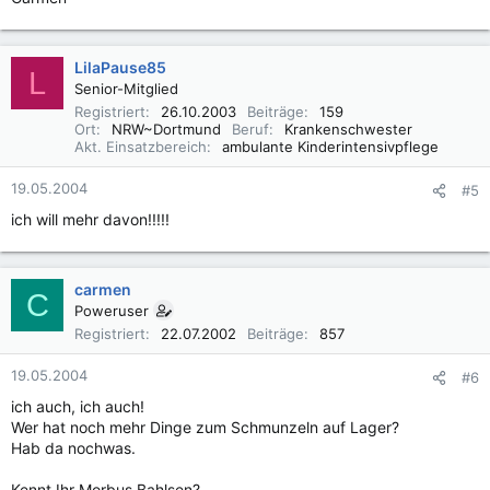
LilaPause85
L
Senior-Mitglied
Registriert
26.10.2003
Beiträge
159
Ort
NRW~Dortmund
Beruf
Krankenschwester
Akt. Einsatzbereich
ambulante Kinderintensivpflege
19.05.2004
#5
ich will mehr davon!!!!!
carmen
C
Poweruser
Registriert
22.07.2002
Beiträge
857
19.05.2004
#6
ich auch, ich auch!
Wer hat noch mehr Dinge zum Schmunzeln auf Lager?
Hab da nochwas.
Kennt Ihr Morbus Bahlsen?