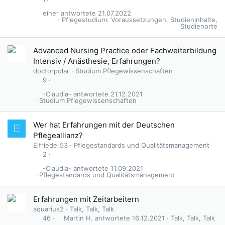
einer
21.07.2022
Pflegestudium: Voraussetzungen, Studieninhalte,
Studienorte
Advanced Nursing Practice oder Fachweiterbildung
Intensiv / Anästhesie, Erfahrungen?
doctorpolar
Studium Pflegewissenschaften
9
-Claudia-
21.12.2021
Studium Pflegewissenschaften
G
Wer hat Erfahrungen mit der Deutschen
E
e
Pflegeallianz?
s
Elfriede_53
Pflegestandards und Qualitätsmanagement
p
2
e
-Claudia-
11.09.2021
r
Pflegestandards und Qualitätsmanagement
r
t
Erfahrungen mit Zeitarbeitern
aquarius2
Talk, Talk, Talk
Martin H.
16.12.2021
Talk, Talk, Talk
46