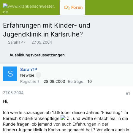
Foren
Aktuelles
Erfahrungen mit Kinder- und
Jugendklinik in Karlsruhe?
E
E
SarahTP
27.05.2004
r
r
s
s
Ausbildungsvoraussetzungen
t
t
e
e
l
l
SarahTP
S
l
l
Newbie
e
t
Registriert
28.09.2003
Beiträge
10
r
a
m
27.05.2004
#1
Hi,
Ich werde sozusagen ab 1.Oktober diesen Jahres "Frischling" im
Bereich Kinderkrankenpflege
, und wollte einfach mal in die
Runde fragen, ob jemand von euch Erfahrungen in der
Kinder+Jugendklinik in Karlsruhe gemacht hat ? Vor allem auch in