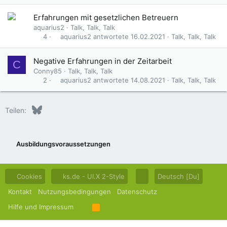
Erfahrungen mit gesetzlichen Betreuern
aquarius2
Talk, Talk, Talk
aquarius2
16.02.2021
Talk, Talk, Talk
4
Negative Erfahrungen in der Zeitarbeit
C
Conny85
Talk, Talk, Talk
aquarius2
14.08.2021
Talk, Talk, Talk
2
Bluesky
LinkedIn
Reddit
Pinterest
Tumblr
WhatsApp
E-Mail
Teilen:
Ausbildungsvoraussetzungen
Cookies
ks.de - UI.X 2-Style
Deutsch [Du]
Kontakt
Nutzungsbedingungen
Datenschutz
Hilfe und Impressum
R
S
S