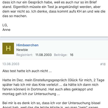
dass ich nur ein Gespräch habe, weil es auch nur so im Brief
stand. Eigentlich müsste ein Test ja angekündigt werden, aber
dem war nicht so. Ich denke, dass kommt aufs KH an und wie die
das so machen.
LG,
Anne
Himbeerchen
H
Newbie
Registriert
11.08.2003
Beiträge
16
13.08.2003
#18
Also test hatte ich auch nicht ...
Hatte im Dez. mein Einstellungsgespräch (Glück für mich, 2 Tage
später hab ich mir das Knie verletzt ... da hätte ich dann nich
fahren können) in Dortmund. Hat auch alles geklappt und
montag geh ich zur Untersuchung ...
Bei mir is es denk ich so, dass ich vor der Untersuchung bissel
Angst hab, weil das die letzte Hürde is, wo man "nein" sagen