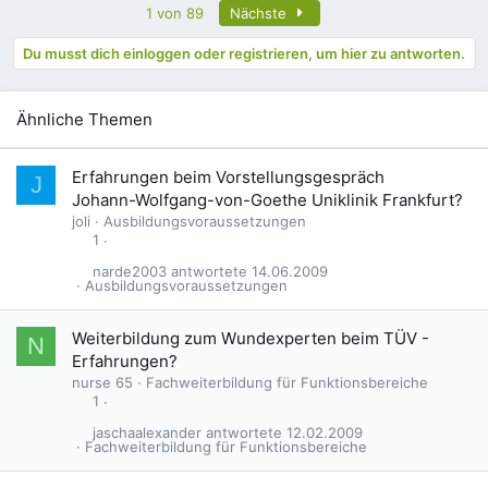
Letzte
1 von 89
Nächste
Du musst dich einloggen oder registrieren, um hier zu antworten.
Ähnliche Themen
G
Erfahrungen beim Vorstellungsgespräch
J
e
Johann-Wolfgang-von-Goethe Uniklinik Frankfurt?
s
joli
Ausbildungsvoraussetzungen
p
1
e
narde2003
14.06.2009
r
Ausbildungsvoraussetzungen
r
t
Weiterbildung zum Wundexperten beim TÜV -
N
Erfahrungen?
nurse 65
Fachweiterbildung für Funktionsbereiche
1
jaschaalexander
12.02.2009
Fachweiterbildung für Funktionsbereiche