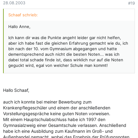
28.08.2003
#19
Schaaf schrieb:
Hallo Anne,
Ich kann dir was die Punkte angeht leider gar nicht helfen,
aber ich habe fast die gleichen Erfahrung gemacht wie du, ich
bin nach der 10. vom Gymnasium abgegangen und hatte
dementsprechend auch nicht die besten Noten... was ich
dabei total schade finde ist, dass wirklich nur auf die Noten
geguckt wird, egal von welcher Schule man kommt!
Wenn ich zum Beispiel auf dem Gym. in Englisch eine vier habe
heisst das noch lange nicht das ich auf der Realshule auch
eine vier gehabt hätte, und dann noch dieses erklären, woher
Hallo Schaaf,
kommen denn die schlechten Noten? Ich fand das schrecklich!
auch ich konnte bei meiner Bewerbung zum
Auch dieses Tests waren furchtbar, Bildbeschreibung, Diktat...
Krankenpflegeschüler und einem der anschließenden
Letztendlich wurde auch ich genommen und ich drück dir die
Vorstellungsgespräche keine guten Noten vorweisen.
Daumen das du es auch schafft! Also Kopf hoch!!
Mit einem Hauptschulabschluss habe ich 1997 den
Gymnasialzweig einer Gesamtschule verlassen. Anschließend
habe ich eine Ausbildung zum Kaufmann im Groß- und
Außenhandel gemacht, wobei das Ergebnis der Prüfungsnoten