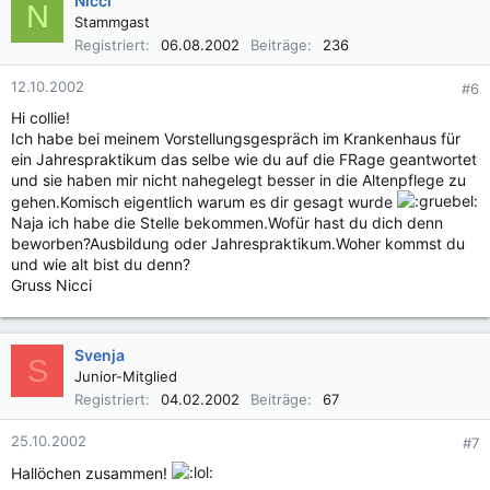
Nicci
N
t
Stammgast
i
Registriert
06.08.2002
Beiträge
236
o
n
12.10.2002
#6
e
n
Hi collie!
:
Ich habe bei meinem Vorstellungsgespräch im Krankenhaus für
ein Jahrespraktikum das selbe wie du auf die FRage geantwortet
und sie haben mir nicht nahegelegt besser in die Altenpflege zu
gehen.Komisch eigentlich warum es dir gesagt wurde
Naja ich habe die Stelle bekommen.Wofür hast du dich denn
beworben?Ausbildung oder Jahrespraktikum.Woher kommst du
und wie alt bist du denn?
Gruss Nicci
Svenja
S
Junior-Mitglied
Registriert
04.02.2002
Beiträge
67
25.10.2002
#7
Hallöchen zusammen!