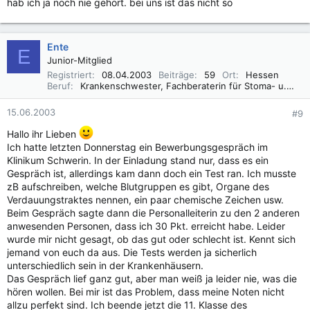
hab ich ja noch nie gehört. bei uns ist das nicht so
Ente
E
Junior-Mitglied
Registriert
08.04.2003
Beiträge
59
Ort
Hessen
Beruf
Krankenschwester, Fachberaterin für Stoma- u. Inkontinenzversorgung, Wundmanagement
15.06.2003
#9
Hallo ihr Lieben
Ich hatte letzten Donnerstag ein Bewerbungsgespräch im
Klinikum Schwerin. In der Einladung stand nur, dass es ein
Gespräch ist, allerdings kam dann doch ein Test ran. Ich musste
zB aufschreiben, welche Blutgruppen es gibt, Organe des
Verdauungstraktes nennen, ein paar chemische Zeichen usw.
Beim Gespräch sagte dann die Personalleiterin zu den 2 anderen
anwesenden Personen, dass ich 30 Pkt. erreicht habe. Leider
wurde mir nicht gesagt, ob das gut oder schlecht ist. Kennt sich
jemand von euch da aus. Die Tests werden ja sicherlich
unterschiedlich sein in der Krankenhäusern.
Das Gespräch lief ganz gut, aber man weiß ja leider nie, was die
hören wollen. Bei mir ist das Problem, dass meine Noten nicht
allzu perfekt sind. Ich beende jetzt die 11. Klasse des