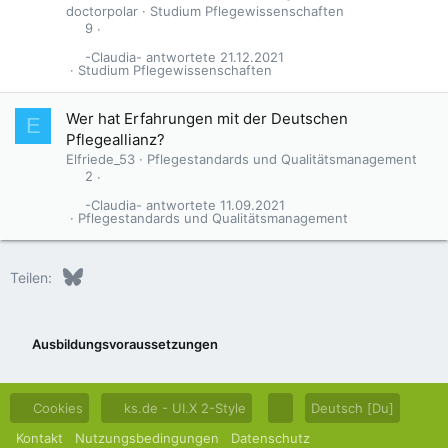
doctorpolar
Studium Pflegewissenschaften
9
-Claudia-
21.12.2021
Studium Pflegewissenschaften
G
Wer hat Erfahrungen mit der Deutschen
E
e
Pflegeallianz?
s
Elfriede_53
Pflegestandards und Qualitätsmanagement
p
2
e
-Claudia-
11.09.2021
r
Pflegestandards und Qualitätsmanagement
r
t
Bluesky
LinkedIn
Reddit
Pinterest
Tumblr
WhatsApp
E-Mail
Teilen:
Ausbildungsvoraussetzungen
Cookies
ks.de - UI.X 2-Style
Deutsch [Du]
Kontakt
Nutzungsbedingungen
Datenschutz