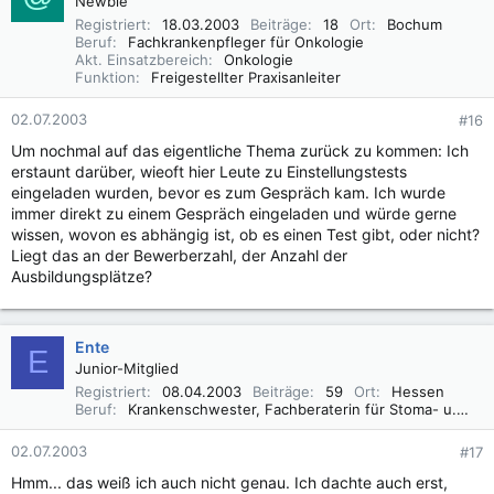
Newbie
Registriert
18.03.2003
Beiträge
18
Ort
Bochum
Beruf
Fachkrankenpfleger für Onkologie
Akt. Einsatzbereich
Onkologie
Funktion
Freigestellter Praxisanleiter
02.07.2003
#16
Um nochmal auf das eigentliche Thema zurück zu kommen: Ich
erstaunt darüber, wieoft hier Leute zu Einstellungstests
eingeladen wurden, bevor es zum Gespräch kam. Ich wurde
immer direkt zu einem Gespräch eingeladen und würde gerne
wissen, wovon es abhängig ist, ob es einen Test gibt, oder nicht?
Liegt das an der Bewerberzahl, der Anzahl der
Ausbildungsplätze?
Ente
E
Junior-Mitglied
Registriert
08.04.2003
Beiträge
59
Ort
Hessen
Beruf
Krankenschwester, Fachberaterin für Stoma- u. Inkontinenzversorgung, Wundmanagement
02.07.2003
#17
Hmm... das weiß ich auch nicht genau. Ich dachte auch erst,