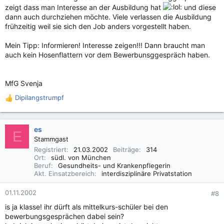
zeigt dass man Interesse an der Ausbildung hat
und diese
dann auch durchziehen möchte. Viele verlassen die Ausbildung
frühzeitig weil sie sich den Job anders vorgestellt haben.
Mein Tipp: Informieren! Interesse zeigen!!! Dann braucht man
auch kein Hosenflattern vor dem Bewerbunsggespräch haben.
MfG Svenja
Dipilangstrumpf
R
e
a
k
es
E
t
Stammgast
i
Registriert
21.03.2002
Beiträge
314
o
Ort
südl. von München
n
Beruf
Gesundheits- und Krankenpflegerin
e
Akt. Einsatzbereich
interdisziplinäre Privatstation
n
:
01.11.2002
#8
is ja klasse! ihr dürft als mittelkurs-schüler bei den
bewerbungsgesprächen dabei sein?