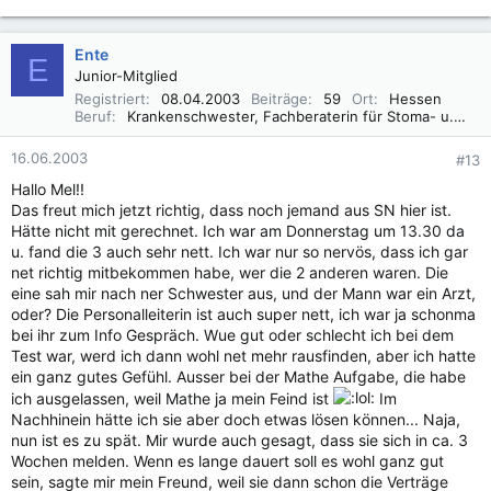
Ente
E
Junior-Mitglied
Registriert
08.04.2003
Beiträge
59
Ort
Hessen
Beruf
Krankenschwester, Fachberaterin für Stoma- u. Inkontinenzversorgung, Wundmanagement
16.06.2003
#13
Hallo Mel!!
Das freut mich jetzt richtig, dass noch jemand aus SN hier ist.
Hätte nicht mit gerechnet. Ich war am Donnerstag um 13.30 da
u. fand die 3 auch sehr nett. Ich war nur so nervös, dass ich gar
net richtig mitbekommen habe, wer die 2 anderen waren. Die
eine sah mir nach ner Schwester aus, und der Mann war ein Arzt,
oder? Die Personalleiterin ist auch super nett, ich war ja schonma
bei ihr zum Info Gespräch. Wue gut oder schlecht ich bei dem
Test war, werd ich dann wohl net mehr rausfinden, aber ich hatte
ein ganz gutes Gefühl. Ausser bei der Mathe Aufgabe, die habe
ich ausgelassen, weil Mathe ja mein Feind ist
Im
Nachhinein hätte ich sie aber doch etwas lösen können... Naja,
nun ist es zu spät. Mir wurde auch gesagt, dass sie sich in ca. 3
Wochen melden. Wenn es lange dauert soll es wohl ganz gut
sein, sagte mir mein Freund, weil sie dann schon die Verträge