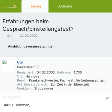
Foren
Aktuelles
Ressourcen
Erfahrungen beim
Gespräch/Einstellungstest?
E
E
Ute
22.03.2002
r
r
s
s
Ausbildungsvoraussetzungen
t
t
e
e
l
l
Ute
l
l
e
t
Poweruser
r
a
Registriert
04.02.2002
Beiträge
1.736
m
Ort
Hannover
Beruf
Krankenschwester, Fachkraft für Leitungsaufgaben in der Pflege (FLP)
Akt. Einsatzbereich
Zur Zeit in der Elternzeit
Funktion
Study nurse
22.03.2002
#1
Hallo zusammen,