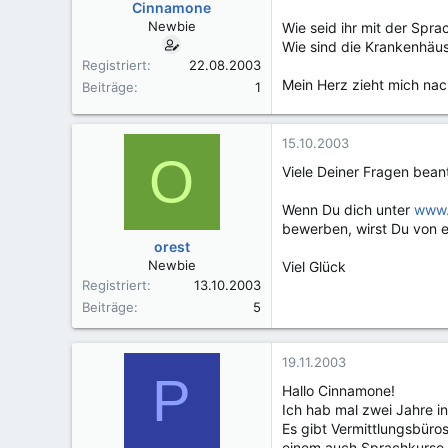
Cinnamone
Newbie
Wie seid ihr mit der Spr
Wie sind die Krankenhäus
Registriert
22.08.2003
Mein Herz zieht mich nach
Beiträge
1
15.10.2003
O
Viele Deiner Fragen bean
Wenn Du dich unter
www.
bewerben, wirst Du von e
orest
Newbie
Viel Glück
Registriert
13.10.2003
Beiträge
5
19.11.2003
P
Hallo Cinnamone!
Ich hab mal zwei Jahre i
Es gibt Vermittlungsbüro
einem auch Sprachkurse 