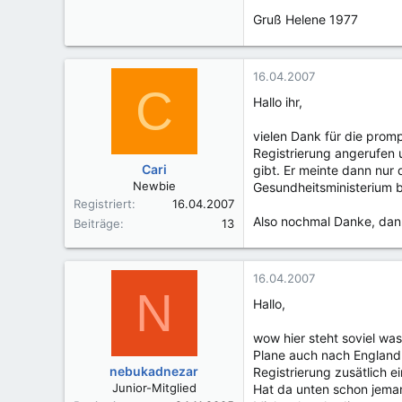
Gruß Helene 1977
16.04.2007
C
Hallo ihr,
vielen Dank für die prom
Registrierung angerufen u
Cari
gibt. Er meinte dann nu
Newbie
Gesundheitsministerium b
Registriert
16.04.2007
Also nochmal Danke, dank
Beiträge
13
16.04.2007
N
Hallo,
wow hier steht soviel was
Plane auch nach England u
nebukadnezar
Registrierung zusätlich 
Junior-Mitglied
Hat da unten schon jeman