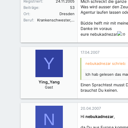
Registriert
24.11.2005
Mich schreckt die ganze 
Was wird ausser den Zeug
Beiträge
53
Agentur laufen lassen ode
Ort
Dresden
Beruf
Krankenschwester, Sozialpflegeassistent
Büdde helft mir mit mein
Danke im voraus
eure nebukadnezar
17.04.2007
Y
nebukadnezar schrieb:
Ich hab gelesen das ma
Ying_Yang
Einen Sprachtest musst 
Gast
brauchst Du keinen.
20.04.2007
N
Hi
nebukadnezar
,
da Du aus Europa kommst