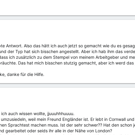
pte Antwort. Also das hätt ich auch jetzt so gemacht wie du es ges
nd der Typ hat sich bisschen angestellt. Aber ich hab ihm das verdeu
r dass ich zusätzlich zu dem Stempel von meinem Arbeitgeber und m
räuchte. Das hat mich bisschen stutzig gemacht, aber ich werd das j
e, danke für die Hilfe.
 ich auch wissen wollte, jjuuuhhhuuuu.
mzusiedeln, weil mein Freund Engländer ist. Er lebt in Cornwall und 
einen Sprachtest machen muss. Ist der sehr schwer?? Hat den scho
d gearbeitet oder seids ihr alle in der Nähe von London?