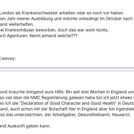
in London als Krankenschwester arbeiten oder es noch vor haben.
ten Jahr meiner Ausbildung und möchte unbedingt im Oktober nach Lo
mand weiterhelfen.
bei Krankenhäuser beworben, doch das war wohl nichts.
nach Agenturen. Kennt jemand welche???
 und brauche dringend eure Hilfe. Bin seit drei Wochen in England un
 so viel über die NMC Registrierung gelesen habe bin ich jetzt etwas v
o ich die "Declaration of Good Character and Good Health" in Deuts
hland, auch schon mit der Botschaft hier in England aber bin irgendw
uss das unterzeichnen, der Arbeitgeber, Gesundheitsamt, Hausarzt.
and Auskunft geben kann.