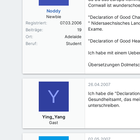
Cornwall ist wunderschoe
Noddy
Newbie
"Declaration of Good Ch
Registriert
07.03.2006
" Nidersaechsisches Land
Exame.
Beiträge
19
Ort
Adelaide
"Declaration of Good Hea
Beruf
Student
Ich habe mit einem Ueb
Übersetzungen Dolmetsch
26.04.2007
Y
Ich habe die "Declarati
Gesundheitsamt, das mein
unterschreiben.
Ying_Yang
Gast
02.05.2007