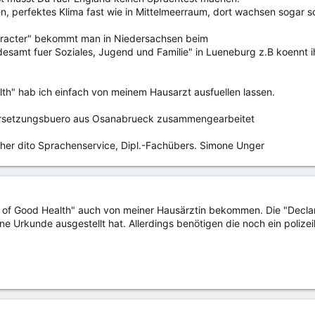
n, perfektes Klima fast wie in Mittelmeerraum, dort wachsen sogar sc
aracter" bekommt man in Niedersachsen beim
esamt fuer Soziales, Jugend und Familie" in Lueneburg z.B koennt ih
lth" hab ich einfach von meinem Hausarzt ausfuellen lassen.
ersetzungsbuero aus Osanabrueck zusammengearbeitet
er dito Sprachenservice, Dipl.-Fachübers. Simone Unger
on of Good Health" auch von meiner Hausärztin bekommen. Die "Decl
e Urkunde ausgestellt hat. Allerdings benötigen die noch ein poliz