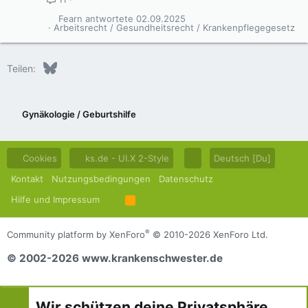
Fearn
02.09.2025
Arbeitsrecht / Gesundheitsrecht / Krankenpflegegesetz
Bluesky
LinkedIn
Reddit
Pinterest
Tumblr
WhatsApp
E-Mail
Teilen:
Gynäkologie / Geburtshilfe
Cookies
ks.de - UI.X 2-Style
Deutsch [Du]
Kontakt
Nutzungsbedingungen
Datenschutz
Hilfe und Impressum
R
S
S
®
Community platform by XenForo
© 2010-2026 XenForo Ltd.
© 2002-2026 www.krankenschwester.de
Wir schützen deine Privatsphäre