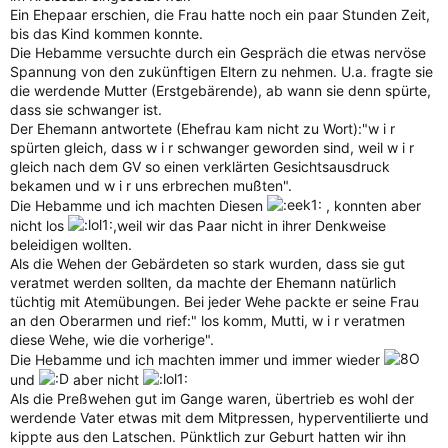
Ein Ehepaar erschien, die Frau hatte noch ein paar Stunden Zeit,
bis das Kind kommen konnte.
Die Hebamme versuchte durch ein Gespräch die etwas nervöse
Spannung von den zukünftigen Eltern zu nehmen. U.a. fragte sie
die werdende Mutter (Erstgebärende), ab wann sie denn spürte,
dass sie schwanger ist.
Der Ehemann antwortete (Ehefrau kam nicht zu Wort):"w i r
spürten gleich, dass w i r schwanger geworden sind, weil w i r
gleich nach dem GV so einen verklärten Gesichtsausdruck
bekamen und w i r uns erbrechen mußten".
Die Hebamme und ich machten Diesen
, konnten aber
nicht los
,weil wir das Paar nicht in ihrer Denkweise
beleidigen wollten.
Als die Wehen der Gebärdeten so stark wurden, dass sie gut
veratmet werden sollten, da machte der Ehemann natürlich
tüchtig mit Atemübungen. Bei jeder Wehe packte er seine Frau
an den Oberarmen und rief:" los komm, Mutti, w i r veratmen
diese Wehe, wie die vorherige".
Die Hebamme und ich machten immer und immer wieder
und
aber nicht
Als die Preßwehen gut im Gange waren, übertrieb es wohl der
werdende Vater etwas mit dem Mitpressen, hyperventilierte und
kippte aus den Latschen. Pünktlich zur Geburt hatten wir ihn