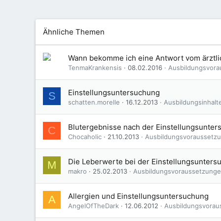
Ähnliche Themen
Wann bekomme ich eine Antwort vom ärztli
TenmaKrankensis
08.02.2016
Ausbildungsvor
Einstellungsuntersuchung
S
schatten.morelle
16.12.2013
Ausbildungsinhalt
Blutergebnisse nach der Einstellungsunte
C
Chocaholic
21.10.2013
Ausbildungsvoraussetz
Die Leberwerte bei der Einstellungsunters
M
makro
25.02.2013
Ausbildungsvoraussetzung
Allergien und Einstellungsuntersuchung
A
AngelOfTheDark
12.06.2012
Ausbildungsvorau