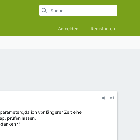
Anmelden
Registrieren
#1
rameters,da ich vor längerer Zeit eine
sp. prüfen lassen.
Gedanken??