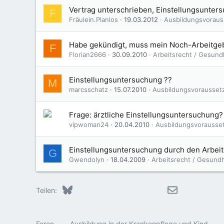
Vertrag unterschrieben, Einstellungsunters
F
Fräulein.Planlos
19.03.2012
Ausbildungsvorau
Habe gekündigt, muss mein Noch-Arbeitgebe
F
Florian2666
30.09.2010
Arbeitsrecht / Gesund
Einstellungsuntersuchung ??
M
marcsschatz
15.07.2010
Ausbildungsvorausse
Frage: ärztliche Einstellungsuntersuchung?
vipwoman24
20.04.2010
Ausbildungsvorausse
Einstellungsuntersuchung durch den Arbei
G
Gwendolyn
18.04.2009
Arbeitsrecht / Gesund
Bluesky
LinkedIn
Reddit
Pinterest
Tumblr
WhatsApp
E-Mail
Teilen:
Foren
Ausbildung in der Krankenpflege und Kinderkrankenpflege