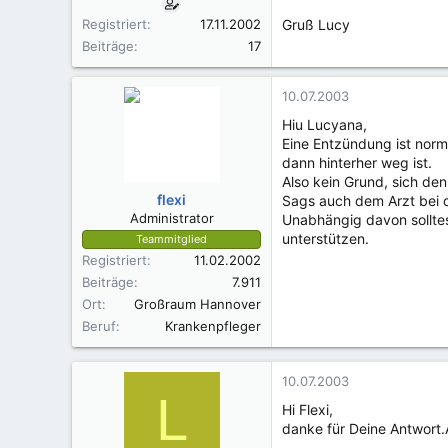
Registriert
17.11.2002
Gruß Lucy
Beiträge
17
10.07.2003
Hiu Lucyana,
Eine Entzündung ist nor
dann hinterher weg ist.
Also kein Grund, sich de
flexi
Sags auch dem Arzt bei de
Administrator
Unabhängig davon solltes
unterstützen.
Teammitglied
Registriert
11.02.2002
Beiträge
7.911
Ort
Großraum Hannover
Beruf
Krankenpfleger
10.07.2003
L
Hi Flexi,
danke für Deine Antwort.