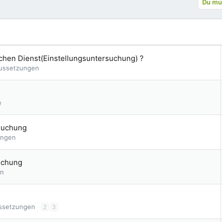
Du mus
chen Dienst(Einstellungsuntersuchung) ?
aussetzungen
e
rsuchung
ungen
uchung
en
ssetzungen
2
3