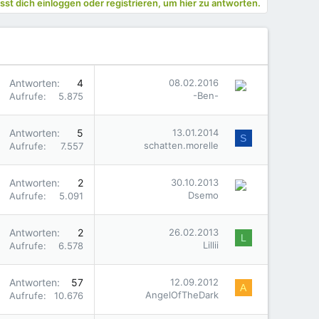
st dich einloggen oder registrieren, um hier zu antworten.
Antworten
4
08.02.2016
-Ben-
Aufrufe
5.875
Antworten
5
13.01.2014
S
schatten.morelle
Aufrufe
7.557
Antworten
2
30.10.2013
Dsemo
Aufrufe
5.091
Antworten
2
26.02.2013
L
Lillii
Aufrufe
6.578
Antworten
57
12.09.2012
A
AngelOfTheDark
Aufrufe
10.676