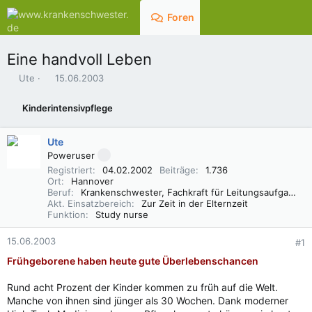
Foren
Aktuelles
Eine handvoll Leben
E
E
Ute
15.06.2003
r
r
s
s
Kinderintensivpflege
t
t
e
e
l
l
Ute
l
l
Poweruser
e
t
Registriert
04.02.2002
Beiträge
1.736
r
a
Ort
Hannover
m
Beruf
Krankenschwester, Fachkraft für Leitungsaufgaben in der Pflege (FLP)
Akt. Einsatzbereich
Zur Zeit in der Elternzeit
Funktion
Study nurse
15.06.2003
#1
Frühgeborene haben heute gute Überlebenschancen
Rund acht Prozent der Kinder kommen zu früh auf die Welt.
Manche von ihnen sind jünger als 30 Wochen. Dank moderner