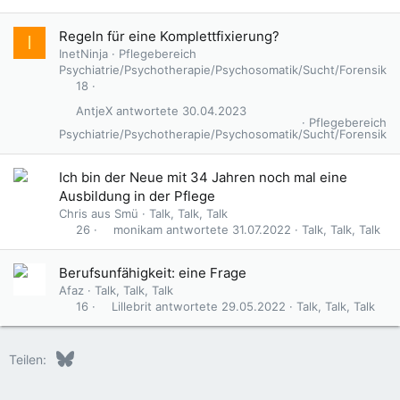
Regeln für eine Komplettfixierung?
I
InetNinja
Pflegebereich
Psychiatrie/Psychotherapie/Psychosomatik/Sucht/Forensik
18
AntjeX
30.04.2023
Pflegebereich
Psychiatrie/Psychotherapie/Psychosomatik/Sucht/Forensik
Ich bin der Neue mit 34 Jahren noch mal eine
Ausbildung in der Pflege
Chris aus Smü
Talk, Talk, Talk
monikam
31.07.2022
Talk, Talk, Talk
26
Berufsunfähigkeit: eine Frage
Afaz
Talk, Talk, Talk
Lillebrit
29.05.2022
Talk, Talk, Talk
16
Bluesky
LinkedIn
Reddit
Pinterest
Tumblr
WhatsApp
E-Mail
Teilen: