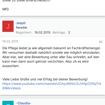
Stelle zu Stelle unterschiedlich?
MfG
Jeepli
J
Newbie
Registriert
19.02.2015
Beiträge
2
19.02.2015
#2
Die Pflege leidet ja wie allgemein bekannt an Fachkräftemangel.
Wir versuchen deshalb natürlich soviele wie möglich einzuladen.
Aber klar, wer eine Bewerbung unter aller Sau schreibt, auf den
kann man dann auch getrost verzichten. Also JA es wird
aussortiert.
Viele Liebe Grüße und viel Erfolg bei deiner Bewerbung!
https://www.youtube.com/channel/UCmyd6KbC0JVHpO0XqTr4
6WA/videos
-Claudia-