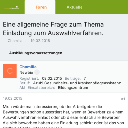
Foren
Aktuelles
Ressourcen
Eine allgemeine Frage zum Thema
Einladung zum Auswahlverfahren.
E
E
Chamilla
19.02.2015
r
r
s
s
Ausbildungsvoraussetzungen
t
t
e
e
l
l
Chamilla
C
l
l
Newbie
e
t
Registriert
08.02.2015
Beiträge
7
r
a
Beruf
Azubi Gesundheits- und Krankenpflegeassistenz
m
Akt. Einsatzbereich
Bildungszentrum
19.02.2015
#1
Mich würde mal interessieren, ob der Arbeitgeber die
Bewerbungen schon aussortiert hat, wenn er Bewerber zu einem
Auswahlverfahren einlädt oder ob dieser einfach alle Bewerber
die sich beworben haben eine Einladung schickt oder ist das von