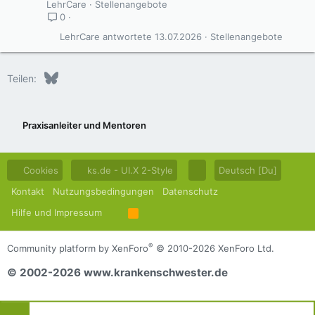
LehrCare
Stellenangebote
0
LehrCare
13.07.2026
Stellenangebote
Bluesky
LinkedIn
Reddit
Pinterest
Tumblr
WhatsApp
E-Mail
Teilen:
Praxisanleiter und Mentoren
Cookies
ks.de - UI.X 2-Style
Deutsch [Du]
Kontakt
Nutzungsbedingungen
Datenschutz
Hilfe und Impressum
R
S
S
®
Community platform by XenForo
© 2010-2026 XenForo Ltd.
© 2002-2026 www.krankenschwester.de