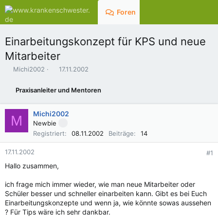
Foren
Aktuelles
Einarbeitungskonzept für KPS und neue
Mitarbeiter
E
E
Michi2002
17.11.2002
r
r
s
s
Praxisanleiter und Mentoren
t
t
e
e
l
l
Michi2002
M
l
l
Newbie
e
t
Registriert
08.11.2002
Beiträge
14
r
a
m
17.11.2002
#1
Hallo zusammen,
ich frage mich immer wieder, wie man neue Mitarbeiter oder
Schüler besser und schneller einarbeiten kann. Gibt es bei Euch
Einarbeitungskonzepte und wenn ja, wie könnte sowas aussehen
? Für Tips wäre ich sehr dankbar.