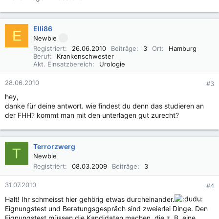
Elli86
E
Newbie
Registriert
26.06.2010
Beiträge
3
Ort
Hamburg
Beruf
Krankenschwester
Akt. Einsatzbereich
Urologie
28.06.2010
#3
hey,
danke für deine antwort. wie findest du denn das studieren an
der FHH? kommt man mit den unterlagen gut zurecht?
Terrorzwerg
T
Newbie
Registriert
08.03.2009
Beiträge
3
31.07.2010
#4
Halt! Ihr schmeisst hier gehörig etwas durcheinander.
Eignungstest und Beratungsgespräch sind zweierlei Dinge. Den
Eignungstest müssen die Kandidaten machen, die z. B. eine