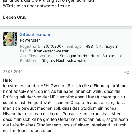
jemanden, der die Prüfung schon gemacht hat?
Würde mich über antworten freuen.
Lieben Gruß
Sittichfreundin
Poweruser
Registriert
20.10.2007
Beiträge
483
Ort
Bayern
Beruf
Krankenschwester
Akt. Einsatzbereich
Schlaganfalleinheit mit Stroke Unit und allgemeine Innere
Funktion
tätig als Nachtschwester
27.06.2010
#2
Hallo!
Ich studiere an der HFH. Zwar mußte ich diese Eignungsprüfung
nicht absolvieren, da ich Abitur habe, aber ich weiß, dass die
Prüfung mit der von der HFH empfohlenen Literatur sehr gut zu
schaffen ist. Es geht wohl in einem Gespräch auch darum, dass
man sich bewußt machen soll, dass das Studium ein hohes
Niveau hat und man ein hohes Pensum zum Lernen hat. Aber
dass man sich keine großen Gedanken machen muß, sagte auch
die Leiterin eines Studienzentrums auf einem Infoabend. Ist wohl
in aller Regel zu bestehen.