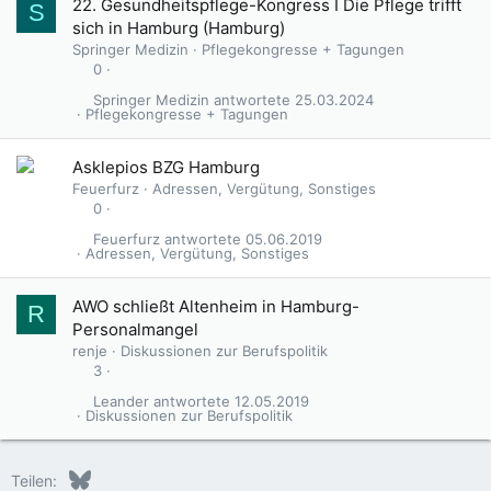
22. Gesundheitspflege-Kongress I Die Pflege trifft
S
t
sich in Hamburg (Hamburg)
Springer Medizin
Pflegekongresse + Tagungen
0
Springer Medizin
25.03.2024
Pflegekongresse + Tagungen
Asklepios BZG Hamburg
Feuerfurz
Adressen, Vergütung, Sonstiges
0
Feuerfurz
05.06.2019
Adressen, Vergütung, Sonstiges
AWO schließt Altenheim in Hamburg-
R
Personalmangel
renje
Diskussionen zur Berufspolitik
3
Leander
12.05.2019
Diskussionen zur Berufspolitik
Bluesky
LinkedIn
Reddit
Pinterest
Tumblr
WhatsApp
E-Mail
Teilen: