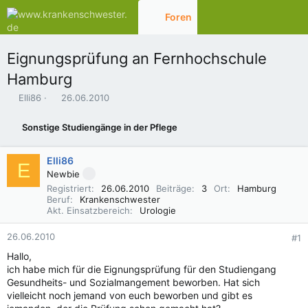
Foren
Aktuelles
Eignungsprüfung an Fernhochschule
Hamburg
E
E
Elli86
26.06.2010
r
r
s
s
Sonstige Studiengänge in der Pflege
t
t
e
e
l
l
Elli86
E
l
l
Newbie
e
t
Registriert
26.06.2010
Beiträge
3
Ort
Hamburg
r
a
Beruf
Krankenschwester
m
Akt. Einsatzbereich
Urologie
26.06.2010
#1
Hallo,
ich habe mich für die Eignungsprüfung für den Studiengang
Gesundheits- und Sozialmangement beworben. Hat sich
vielleicht noch jemand von euch beworben und gibt es