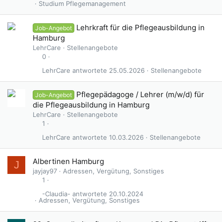
Studium Pflegemanagement
Lehrkraft für die Pflegeausbildung in
Job-Angebot
Hamburg
LehrCare
Stellenangebote
0
LehrCare
25.05.2026
Stellenangebote
Pflegepädagoge / Lehrer (m/w/d) für
Job-Angebot
die Pflegeausbildung in Hamburg
LehrCare
Stellenangebote
1
LehrCare
10.03.2026
Stellenangebote
G
Albertinen Hamburg
J
e
jayjay97
Adressen, Vergütung, Sonstiges
s
1
p
-Claudia-
20.10.2024
e
Adressen, Vergütung, Sonstiges
r
r