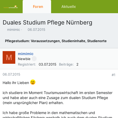
Foren
Aktuelles
Ressourcen
Duales Studium Pflege Nürnberg
E
E
mimimic
06.07.2015
r
r
s
s
Pflegestudium: Voraussetzungen, Studieninhalte, Studienorte
t
t
e
e
l
l
mimimic
M
l
l
Newbie
e
t
Registriert
03.07.2015
Beiträge
2
r
a
m
06.07.2015
#1
Hallo ihr Lieben
ich studiere im Moment Tourismuswirtschaft im ersten Semester
und habe aber auch eine Zusage zum dualen Studium Pflege
(mein ursprünglicher Plan) erhalten.
Ich habe große Probleme in den mathematischen und
wirtschaftlichen Fächern weshalb ich auch dem dualen Studium