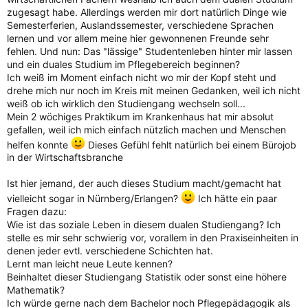
zugesagt habe. Allerdings werden mir dort natürlich Dinge wie
Semesterferien, Auslandssemester, verschiedene Sprachen
lernen und vor allem meine hier gewonnenen Freunde sehr
fehlen. Und nun: Das "lässige" Studentenleben hinter mir lassen
und ein duales Studium im Pflegebereich beginnen?
Ich weiß im Moment einfach nicht wo mir der Kopf steht und
drehe mich nur noch im Kreis mit meinen Gedanken, weil ich nicht
weiß ob ich wirklich den Studiengang wechseln soll...
Mein 2 wöchiges Praktikum im Krankenhaus hat mir absolut
gefallen, weil ich mich einfach nützlich machen und Menschen
helfen konnte
Dieses Gefühl fehlt natürlich bei einem Bürojob
in der Wirtschaftsbranche
Ist hier jemand, der auch dieses Studium macht/gemacht hat
vielleicht sogar in Nürnberg/Erlangen?
Ich hätte ein paar
Fragen dazu:
Wie ist das soziale Leben in diesem dualen Studiengang? Ich
stelle es mir sehr schwierig vor, vorallem in den Praxiseinheiten in
denen jeder evtl. verschiedene Schichten hat.
Lernt man leicht neue Leute kennen?
Beinhaltet dieser Studiengang Statistik oder sonst eine höhere
Mathematik?
Ich würde gerne nach dem Bachelor noch Pflegepädagogik als