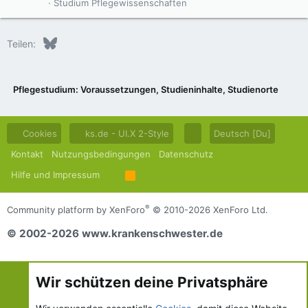
Studium Pflegewissenschaften
Bluesky
LinkedIn
Reddit
Pinterest
Tumblr
WhatsApp
E-Mail
Teilen:
Pflegestudium: Voraussetzungen, Studieninhalte, Studienorte
Cookies
ks.de - UI.X 2-Style
Deutsch [Du]
Kontakt
Nutzungsbedingungen
Datenschutz
Hilfe und Impressum
R
S
S
®
Community platform by XenForo
© 2010-2026 XenForo Ltd.
© 2002-2026 www.krankenschwester.de
Wir schützen deine Privatsphäre