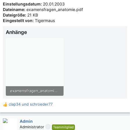
Einstellungsdatum:
20.01.2003
Dateiname:
examensfragen_anatomie.pdf
Dateigröße:
21 KB
Eingestellt von:
Tigermaus
Anhänge
examensfragen_anatomie.pdf
20,3 KB · Aufrufe: 1.956
clap34
und
schroeder77
R
e
a
Admin
k
Administrator
t
Teammitglied