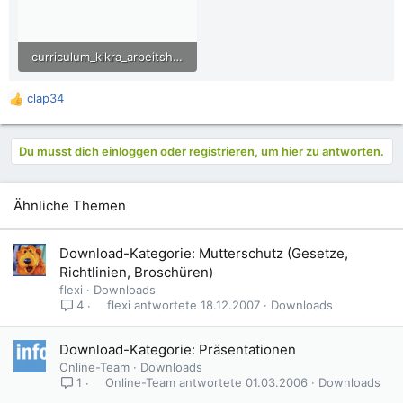
curriculum_kikra_arbeitshilfe.pdf
1,6 MB · Aufrufe: 369
clap34
R
e
a
Du musst dich einloggen oder registrieren, um hier zu antworten.
k
t
i
o
Ähnliche Themen
n
e
n
Download-Kategorie: Mutterschutz (Gesetze,
:
Richtlinien, Broschüren)
flexi
Downloads
flexi
18.12.2007
Downloads
4
Download-Kategorie: Präsentationen
Online-Team
Downloads
Online-Team
01.03.2006
Downloads
1