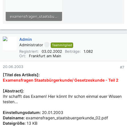
examensfragen_staatsbuergerkunde_01.pdf
7,8 KB · Aufrufe: 977
Admin
Administrator
Teammitglied
Registriert
03.02.2002
Beiträge
1.082
Ort
Frankfurt am Main
20.06.2003
#7
[Titel des Artikels]:
Examensfragen Staatsbürgerkunde/ Gesetzeskunde - Teil 2
[Abstract]:
Ihr schafft das Examen! Hier könnt Ihr schon einmal euer Wissen
testen...
Einstellungsdatum:
20.01.2003
Dateiname:
examensfragen_staatsbuergerkunde_02.pdf
Dateigröße:
13 KB