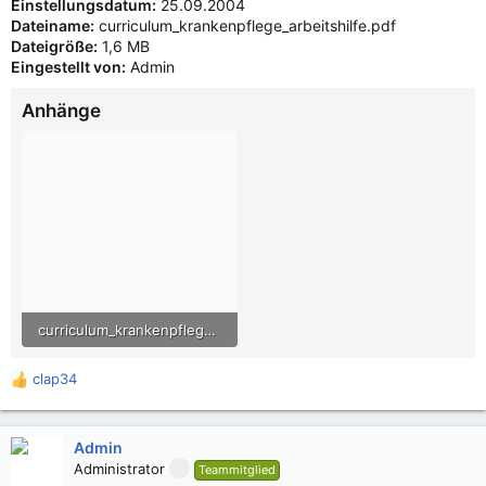
Einstellungsdatum:
25.09.2004
Dateiname:
curriculum_krankenpflege_arbeitshilfe.pdf
Dateigröße:
1,6 MB
Eingestellt von:
Admin
Anhänge
curriculum_krankenpflege_arbeitshilfe.pdf
1,5 MB · Aufrufe: 793
clap34
R
e
a
k
Admin
t
Administrator
Teammitglied
i