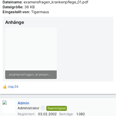
Dateiname:
examensfragen_krankenpflege_01.pdf
Dateigröße:
36 KB
Eingestellt von:
Tigermaus
Anhänge
examensfragen_krankenpflege_01.pdf
35,3 KB · Aufrufe: 1.200
clap34
R
e
a
k
Admin
t
Administrator
Teammitglied
i
Registriert
03.02.2002
Beiträge
1.082