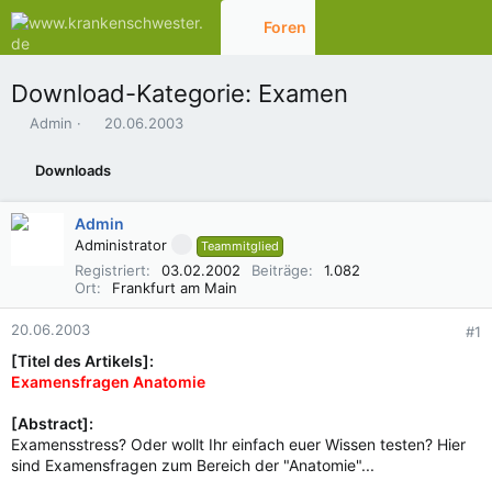
Foren
Aktuelles
Download-Kategorie: Examen
E
E
Admin
20.06.2003
r
r
s
s
Downloads
t
t
e
e
l
l
Admin
l
l
Administrator
Teammitglied
e
t
Registriert
03.02.2002
Beiträge
1.082
r
a
Ort
Frankfurt am Main
m
20.06.2003
#1
[Titel des Artikels]:
Examensfragen Anatomie
[Abstract]:
Examensstress? Oder wollt Ihr einfach euer Wissen testen? Hier
sind Examensfragen zum Bereich der "Anatomie"...