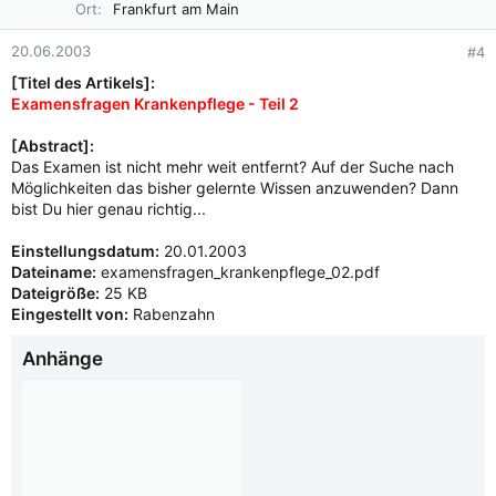
o
Ort
Frankfurt am Main
n
e
20.06.2003
#4
n
:
[Titel des Artikels]:
Examensfragen Krankenpflege - Teil 2
[Abstract]:
Das Examen ist nicht mehr weit entfernt? Auf der Suche nach
Möglichkeiten das bisher gelernte Wissen anzuwenden? Dann
bist Du hier genau richtig...
Einstellungsdatum:
20.01.2003
Dateiname:
examensfragen_krankenpflege_02.pdf
Dateigröße:
25 KB
Eingestellt von:
Rabenzahn
Anhänge