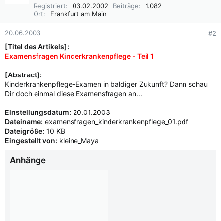
i
Registriert
03.02.2002
Beiträge
1.082
o
Ort
Frankfurt am Main
n
e
20.06.2003
#2
n
[Titel des Artikels]:
:
Examensfragen Kinderkrankenpflege - Teil 1
[Abstract]:
Kinderkrankenpflege-Examen in baldiger Zukunft? Dann schau
Dir doch einmal diese Examensfragen an...
Einstellungsdatum:
20.01.2003
Dateiname:
examensfragen_kinderkrankenpflege_01.pdf
Dateigröße:
10 KB
Eingestellt von:
kleine_Maya
Anhänge