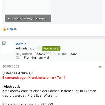
examensfragen_krankenpflege_02.pdf
24,6 KB · Aufrufe: 926
clap34
R
e
a
k
Admin
t
Administrator
Teammitglied
i
Registriert
03.02.2002
Beiträge
1.082
o
Ort
Frankfurt am Main
n
e
20.06.2003
#5
n
:
[Titel des Artikels]:
Examensfragen Krankheitslehre - Teil 1
[Abstract]:
Krankheitsklehre ist eines der Fächer, in denen Ihr im Examen
geprüft werdet. Prüft Euer Wissen...
Einstellungsdatum:
20.06.2003