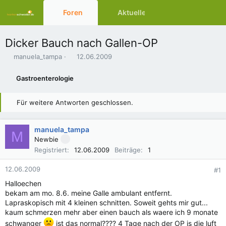
Foren
Aktuelles
Ressourcen
Dicker Bauch nach Gallen-OP
E
E
manuela_tampa
12.06.2009
r
r
s
s
Gastroenterologie
t
t
e
e
l
l
Für weitere Antworten geschlossen.
l
l
e
t
r
a
manuela_tampa
M
m
Newbie
Registriert
12.06.2009
Beiträge
1
12.06.2009
#1
Halloechen
bekam am mo. 8.6. meine Galle ambulant entfernt.
Lapraskopisch mit 4 kleinen schnitten. Soweit gehts mir gut...
kaum schmerzen mehr aber einen bauch als waere ich 9 monate
schwanger
ist das normal???? 4 Tage nach der OP is die luft