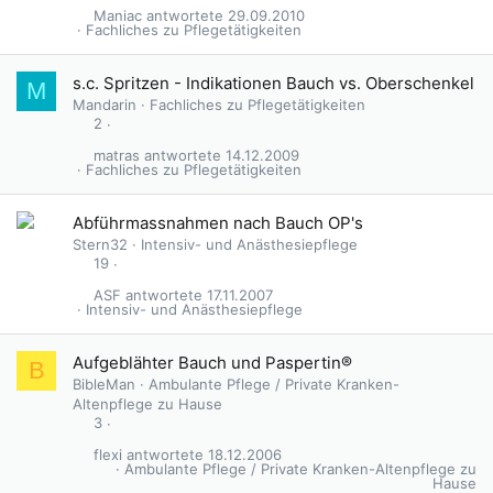
Maniac
29.09.2010
Fachliches zu Pflegetätigkeiten
s.c. Spritzen - Indikationen Bauch vs. Oberschenkel
M
Mandarin
Fachliches zu Pflegetätigkeiten
2
matras
14.12.2009
Fachliches zu Pflegetätigkeiten
Abführmassnahmen nach Bauch OP's
Stern32
Intensiv- und Anästhesiepflege
19
ASF
17.11.2007
Intensiv- und Anästhesiepflege
G
Aufgeblähter Bauch und Paspertin®
B
e
BibleMan
Ambulante Pflege / Private Kranken-
s
Altenpflege zu Hause
p
3
e
flexi
18.12.2006
r
Ambulante Pflege / Private Kranken-Altenpflege zu
Hause
r