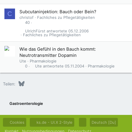
t
Subcutaninjektion: Bauch oder Bein?
C
christof
Fachliches zu Pflegetätigkeiten
40
UlrichFürst
05.12.2006
Fachliches zu Pflegetätigkeiten
Wie das Gefühl in den Bauch kommt:
Neutrotransmitter Dopamin
Ute
Pharmakologie
Ute
05.11.2004
Pharmakologie
0
Bluesky
LinkedIn
Reddit
Pinterest
Tumblr
WhatsApp
E-Mail
Teilen:
Gastroenterologie
Cookies
ks.de - UI.X 2-Style
Deutsch [Du]
Kontakt
Nutzungsbedingungen
Datenschutz