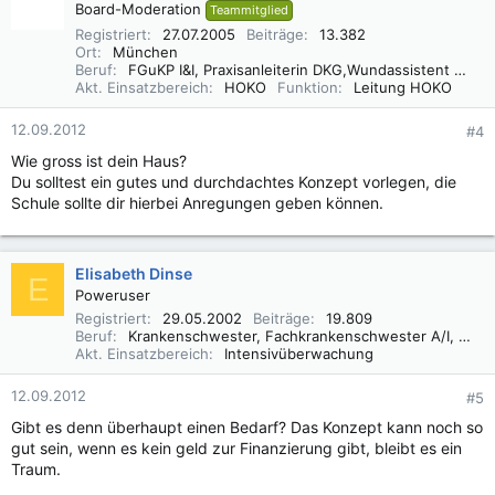
Board-Moderation
Teammitglied
Registriert
27.07.2005
Beiträge
13.382
Ort
München
Beruf
FGuKP I&I, Praxisanleiterin DKG,Wundassistent WaCert DGfW, Rettungsassistentin, Diätassistentin
Akt. Einsatzbereich
HOKO
Funktion
Leitung HOKO
12.09.2012
#4
Wie gross ist dein Haus?
Du solltest ein gutes und durchdachtes Konzept vorlegen, die
Schule sollte dir hierbei Anregungen geben können.
Elisabeth Dinse
E
Poweruser
Registriert
29.05.2002
Beiträge
19.809
Beruf
Krankenschwester, Fachkrankenschwester A/I, Praxisbegleiter Basale Stimulation
Akt. Einsatzbereich
Intensivüberwachung
12.09.2012
#5
Gibt es denn überhaupt einen Bedarf? Das Konzept kann noch so
gut sein, wenn es kein geld zur Finanzierung gibt, bleibt es ein
Traum.