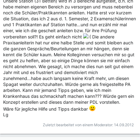
Unsere Station (31 Betten) wird in 3 Bereiche aufgeteilt, d.h. ich
habe meinen eigenen Bereich zu versorgen und muss nebenbei
noch die Schüler/Praktikannten anleiten. Hatte erst vor kurzem
die Situation, das ich 2 aus d. 1. Semester, 2 Examenschülerinnen
und 1 Praktikanten auf Station hatte...und nun erzähl mir mal
einer, wie ich die gescheit anleiten bzw. für ihre Prüfung
vorbereiten soll?! Es geht einfach nicht
Die andere
Praxisanleiterin hat nur eine halbe Stelle und somit bleiben auch
die ganzen Gespräche/Beurteilungen an mir hängen, denn sie
kennt die Schüler kaum. Meine Kolleginnen versuchen mir so gut
es geht zu helfen, aber so einige Dinge können sie mir einfach
nicht abnehmen. Wie gesagt, ich mache dies nun seit gut einem
Jahr mit und es frustriert und demotiviert mich
zunehmend...habe auch langsam keine Kraft mehr, um diesen
Spagat weiter durchzuhalten. Würde gerne als freigestellte PA
arbeiten. Kann mir jemand Tipps geben, wie ich mein
Krankenhaus das schmackhaft machen kann??? Würde gern ein
Konzept erstellen und dieses dann meiner PDL vorstellen.
Wäre für jegliche Hilfe und Tipps dankbar
Lg
Zuletzt bearbeitet von einem Moderator:
14.09.2012