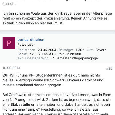
ähnlich.
Ich bin schon ne Weile aus der Klinik raus, aber in der Altenpflege
fehlt so ein Konzept der Praxisanleitung. Keinen Ahnung wie es
aktuell in den Kliniken hier herum ist.
pericardinchen
P
Poweruser
Registriert
20.06.2004
Beiträge
1.302
Ort
Bayern
Beruf
ex. KS, FKS A+ I, RbP, Studentin
Akt. Einsatzbereich
7. Semester Pflegepädagogik
10.09.2013
#20
@HHS: Für uns PP- StudentenInnen ist es durchaus nichts
Neues. Allerdings kenne ich Schwarz- Govaers garnicht und
musste ersteinmal danach googeln.
Bei Greifswald ist es vorallem das innovative Lernen, was in Form
von NLP umgesetzt wird. Zudem ist es bemerkenswert, dass sie
eine
Stabsstelle
erhalten haben und dabei handelt es sich eben
nicht um eine "simple" Freistellung, so wie ich sie z.B. aus
anderen Häusern kenne. Ebenso ist diese Stabstelle nicht mehr