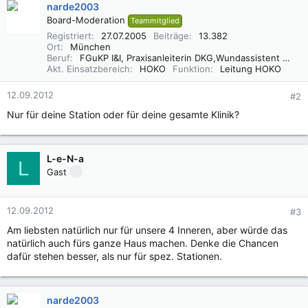
narde2003
Board-Moderation
Teammitglied
Registriert
27.07.2005
Beiträge
13.382
Ort
München
Beruf
FGuKP I&I, Praxisanleiterin DKG,Wundassistent WaCert DGfW, Rettungsassistentin, Diätassistentin
Akt. Einsatzbereich
HOKO
Funktion
Leitung HOKO
12.09.2012
#2
Nur für deine Station oder für deine gesamte Klinik?
L-e-N-a
L
Gast
12.09.2012
#3
Am liebsten natürlich nur für unsere 4 Inneren, aber würde das
natürlich auch fürs ganze Haus machen. Denke die Chancen
dafür stehen besser, als nur für spez. Stationen.
narde2003