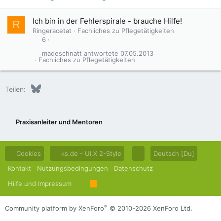
Ich bin in der Fehlerspirale - brauche Hilfe!
R
Ringeracetat
Fachliches zu Pflegetätigkeiten
6
madeschnatt
07.05.2013
Fachliches zu Pflegetätigkeiten
Bluesky
LinkedIn
Reddit
Pinterest
Tumblr
WhatsApp
E-Mail
Teilen:
Praxisanleiter und Mentoren
Cookies
ks.de - UI.X 2-Style
Deutsch [Du]
Kontakt
Nutzungsbedingungen
Datenschutz
Hilfe und Impressum
R
S
S
®
Community platform by XenForo
© 2010-2026 XenForo Ltd.