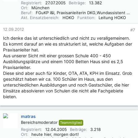
Registriert
27.07.2005
Beiträge
13.382
Ort
München
Beruf
FGuKP I&I, Praxisanleiterin DKG,Wundassistent WaCert DGfW, Rettungsassistentin, Diätassistentin
Akt. Einsatzbereich
HOKO
Funktion
Leitung HOKO
12.09.2012
#7
Ich denke das ist unterschiedlich und nicht zu verallgemeinern.
Es kommt darauf an wie es strukturiert ist, welche Aufgaben der
Praxisanleiter hat.
Aus unserer Sicht mit einer grossen Schule 400 - 450
Ausbildungsplätze und einem 1000 Betten Haus sind es 2,5
Praxisanleiter.
Diese sind aber auch für Kinder, OTA, ATA, KPH im Einsatz. Grob
geschätzt haben wir ca. 100 Schüler im Haus, aus den
unterschiedlichen Ausbildungen und noch Gastschüler, die hier
Einsätze absolvieren von Schulen die nicht alle Fachgebiete
bieten.
matras
Bereichsmoderator
Teammitglied
Registriert
12.04.2005
Beiträge
3.218
Ort
heute hier, morgen dort!