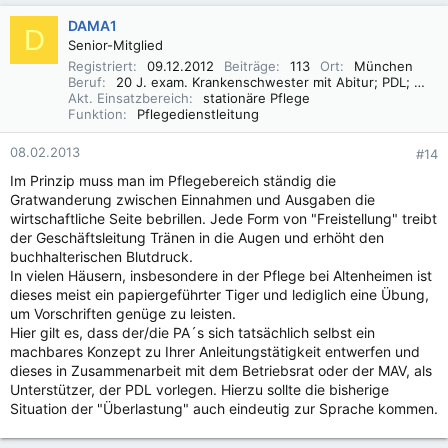
DAMA1
D
Senior-Mitglied
Registriert
09.12.2012
Beiträge
113
Ort
München
Beruf
20 J. exam. Krankenschwester mit Abitur; PDL; Pflegemanagement (FH/B.A.)
Akt. Einsatzbereich
stationäre Pflege
Funktion
Pflegedienstleitung
08.02.2013
#14
Im Prinzip muss man im Pflegebereich ständig die
Gratwanderung zwischen Einnahmen und Ausgaben die
wirtschaftliche Seite bebrillen. Jede Form von "Freistellung" treibt
der Geschäftsleitung Tränen in die Augen und erhöht den
buchhalterischen Blutdruck.
In vielen Häusern, insbesondere in der Pflege bei Altenheimen ist
dieses meist ein papiergeführter Tiger und lediglich eine Übung,
um Vorschriften genüge zu leisten.
Hier gilt es, dass der/die PA´s sich tatsächlich selbst ein
machbares Konzept zu Ihrer Anleitungstätigkeit entwerfen und
dieses in Zusammenarbeit mit dem Betriebsrat oder der MAV, als
Unterstützer, der PDL vorlegen. Hierzu sollte die bisherige
Situation der "Überlastung" auch eindeutig zur Sprache kommen.