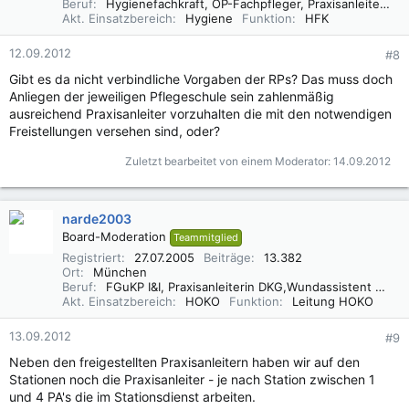
Beruf
Hygienefachkraft, OP-Fachpfleger, Praxisanleiter (DBfK),
Akt. Einsatzbereich
Hygiene
Funktion
HFK
12.09.2012
#8
Gibt es da nicht verbindliche Vorgaben der RPs? Das muss doch
Anliegen der jeweiligen Pflegeschule sein zahlenmäßig
ausreichend Praxisanleiter vorzuhalten die mit den notwendigen
Freistellungen versehen sind, oder?
Zuletzt bearbeitet von einem Moderator:
14.09.2012
narde2003
Board-Moderation
Teammitglied
Registriert
27.07.2005
Beiträge
13.382
Ort
München
Beruf
FGuKP I&I, Praxisanleiterin DKG,Wundassistent WaCert DGfW, Rettungsassistentin, Diätassistentin
Akt. Einsatzbereich
HOKO
Funktion
Leitung HOKO
13.09.2012
#9
Neben den freigestellten Praxisanleitern haben wir auf den
Stationen noch die Praxisanleiter - je nach Station zwischen 1
und 4 PA's die im Stationsdienst arbeiten.