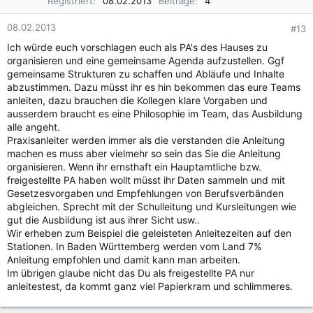
Registriert
08.02.2013
Beiträge
4
08.02.2013
#13
Ich würde euch vorschlagen euch als PA's des Hauses zu
organisieren und eine gemeinsame Agenda aufzustellen. Ggf
gemeinsame Strukturen zu schaffen und Abläufe und Inhalte
abzustimmen. Dazu müsst ihr es hin bekommen das eure Teams
anleiten, dazu brauchen die Kollegen klare Vorgaben und
ausserdem braucht es eine Philosophie im Team, das Ausbildung
alle angeht.
Praxisanleiter werden immer als die verstanden die Anleitung
machen es muss aber vielmehr so sein das Sie die Anleitung
organisieren. Wenn ihr ernsthaft ein Hauptamtliche bzw.
freigestellte PA haben wollt müsst ihr Daten sammeln und mit
Gesetzesvorgaben und Empfehlungen von Berufsverbänden
abgleichen. Sprecht mit der Schulleitung und Kursleitungen wie
gut die Ausbildung ist aus ihrer Sicht usw..
Wir erheben zum Beispiel die geleisteten Anleitezeiten auf den
Stationen. In Baden Württemberg werden vom Land 7%
Anleitung empfohlen und damit kann man arbeiten.
Im übrigen glaube nicht das Du als freigestellte PA nur
anleitestest, da kommt ganz viel Papierkram und schlimmeres.