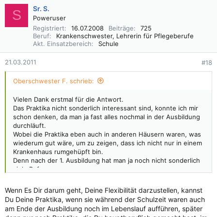
Sr. S.
S
Poweruser
Registriert
16.07.2008
Beiträge
725
Beruf
Krankenschwester, Lehrerin für Pflegeberufe
Akt. Einsatzbereich
Schule
21.03.2011
#18
Oberschwester F. schrieb:
Vielen Dank erstmal für die Antwort.
Das Praktika nicht sonderlich interessant sind, konnte ich mir
schon denken, da man ja fast alles nochmal in der Ausbildung
durchläuft.
Wobei die Praktika eben auch in anderen Häusern waren, was
wiederum gut wäre, um zu zeigen, dass ich nicht nur in einem
Krankenhaus rumgehüpft bin.
Denn nach der 1. Ausbildung hat man ja noch nicht sonderlich
viele Referenzen.
Gesucht wird dennoch immer jung, flexibel, dynamisch mit viel
Erfahrung.
Wenn Es Dir darum geht, Deine Flexibilität darzustellen, kannst
Du Deine Praktika, wenn sie während der Schulzeit waren auch
Gibt es irgendwo ne Übersicht, was Standard und was Zusatz
am Ende der Ausbildung noch im Lebenslauf aufführen, später
ist in ner Ausbildung zur GKP? In manchen Häusern scheint es