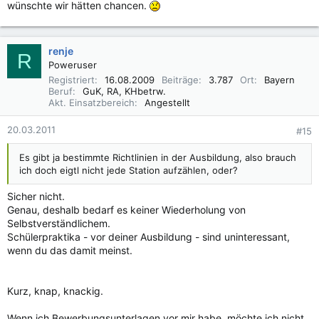
wünschte wir hätten chancen.
renje
R
Poweruser
Registriert
16.08.2009
Beiträge
3.787
Ort
Bayern
Beruf
GuK, RA, KHbetrw.
Akt. Einsatzbereich
Angestellt
20.03.2011
#15
Es gibt ja bestimmte Richtlinien in der Ausbildung, also brauch
ich doch eigtl nicht jede Station aufzählen, oder?
Sicher nicht.
Genau, deshalb bedarf es keiner Wiederholung von
Selbstverständlichem.
Schülerpraktika - vor deiner Ausbildung - sind uninteressant,
wenn du das damit meinst.
Kurz, knap, knackig.
Wenn ich Bewerbungsunterlagen vor mir habe, möchte ich nicht