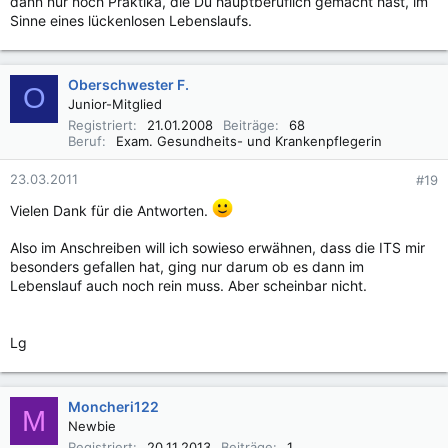
dann nur noch Praktika, die Du hauptberuflich gemacht hast, im
mir standard, dass man auf ne ITS kommt - bei uns eher
Sinne eines lückenlosen Lebenslaufs.
besonders.
Lg
Oberschwester F.
O
Junior-Mitglied
Registriert
21.01.2008
Beiträge
68
Beruf
Exam. Gesundheits- und Krankenpflegerin
23.03.2011
#19
Vielen Dank für die Antworten.
Also im Anschreiben will ich sowieso erwähnen, dass die ITS mir
besonders gefallen hat, ging nur darum ob es dann im
Lebenslauf auch noch rein muss. Aber scheinbar nicht.
Lg
Moncheri122
M
Newbie
Registriert
20.11.2013
Beiträge
1