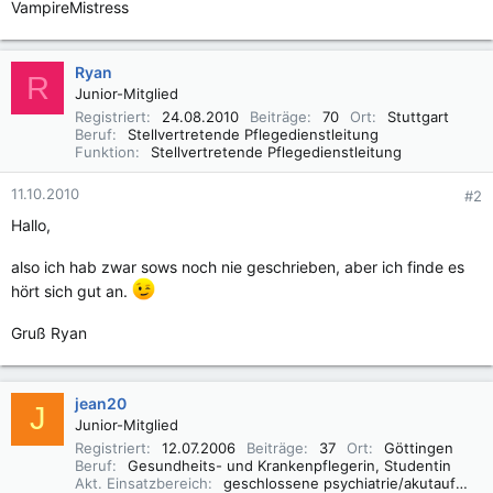
VampireMistress
Ryan
R
Junior-Mitglied
Registriert
24.08.2010
Beiträge
70
Ort
Stuttgart
Beruf
Stellvertretende Pflegedienstleitung
Funktion
Stellvertretende Pflegedienstleitung
11.10.2010
#2
Hallo,
also ich hab zwar sows noch nie geschrieben, aber ich finde es
hört sich gut an.
Gruß Ryan
jean20
J
Junior-Mitglied
Registriert
12.07.2006
Beiträge
37
Ort
Göttingen
Beruf
Gesundheits- und Krankenpflegerin, Studentin
Akt. Einsatzbereich
geschlossene psychiatrie/akutaufnahme