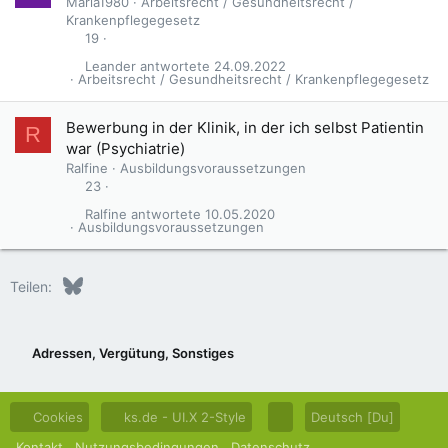
Maria1980
Arbeitsrecht / Gesundheitsrecht /
Krankenpflegegesetz
19
Leander
24.09.2022
Arbeitsrecht / Gesundheitsrecht / Krankenpflegegesetz
Bewerbung in der Klinik, in der ich selbst Patientin
R
war (Psychiatrie)
Ralfine
Ausbildungsvoraussetzungen
23
Ralfine
10.05.2020
Ausbildungsvoraussetzungen
Bluesky
LinkedIn
Reddit
Pinterest
Tumblr
WhatsApp
E-Mail
Teilen:
Adressen, Vergütung, Sonstiges
Cookies
ks.de - UI.X 2-Style
Deutsch [Du]
Kontakt
Nutzungsbedingungen
Datenschutz