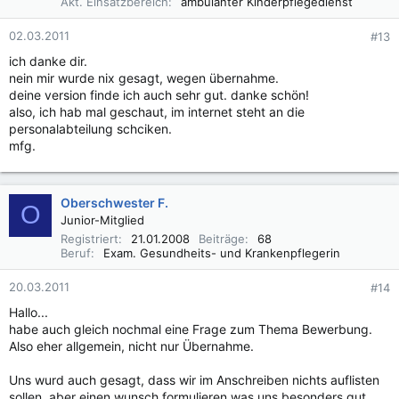
Akt. Einsatzbereich
ambulanter Kinderpflegedienst
02.03.2011
#13
ich danke dir.
nein mir wurde nix gesagt, wegen übernahme.
deine version finde ich auch sehr gut. danke schön!
also, ich hab mal geschaut, im internet steht an die
personalabteilung schciken.
mfg.
Oberschwester F.
O
Junior-Mitglied
Registriert
21.01.2008
Beiträge
68
Beruf
Exam. Gesundheits- und Krankenpflegerin
20.03.2011
#14
Hallo...
habe auch gleich nochmal eine Frage zum Thema Bewerbung.
Also eher allgemein, nicht nur Übernahme.
Uns wurd auch gesagt, dass wir im Anschreiben nichts auflisten
sollen, aber einen wunsch formulieren was uns besonders gut