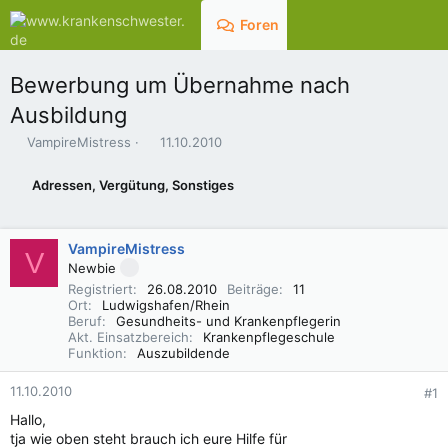
Foren
Aktuelles
Bewerbung um Übernahme nach
Ausbildung
E
E
VampireMistress
11.10.2010
r
r
s
s
Adressen, Vergütung, Sonstiges
t
t
e
e
l
l
VampireMistress
l
l
V
e
t
Newbie
r
a
Registriert
26.08.2010
Beiträge
11
m
Ort
Ludwigshafen/Rhein
Beruf
Gesundheits- und Krankenpflegerin
Akt. Einsatzbereich
Krankenpflegeschule
Funktion
Auszubildende
11.10.2010
#1
Hallo,
tja wie oben steht brauch ich eure Hilfe für