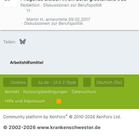
Redaktion
Diskussionen zur Berufspolitik
11
Martin H.
09.02.2017
Diskussionen zur Berufspolitik
Bluesky
LinkedIn
Reddit
Pinterest
Tumblr
WhatsApp
E-Mail
Teilen:
Arbeitshilfsmittel
Cookies
ks.de - UI.X 2-Style
Deutsch [Du]
Kontakt
Nutzungsbedingungen
Datenschutz
Hilfe und Impressum
R
S
S
®
Community platform by XenForo
© 2010-2026 XenForo Ltd.
© 2002-2026 www.krankenschwester.de