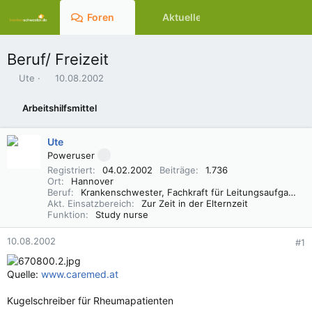
Foren
Aktuelles
Ressourcen
Beruf/ Freizeit
E
E
Ute
10.08.2002
r
r
s
s
Arbeitshilfsmittel
t
t
e
e
l
l
Ute
l
l
Poweruser
e
t
Registriert
04.02.2002
Beiträge
1.736
r
a
Ort
Hannover
m
Beruf
Krankenschwester, Fachkraft für Leitungsaufgaben in der Pflege (FLP)
Akt. Einsatzbereich
Zur Zeit in der Elternzeit
Funktion
Study nurse
10.08.2002
#1
Quelle:
www.caremed.at
Kugelschreiber für Rheumapatienten