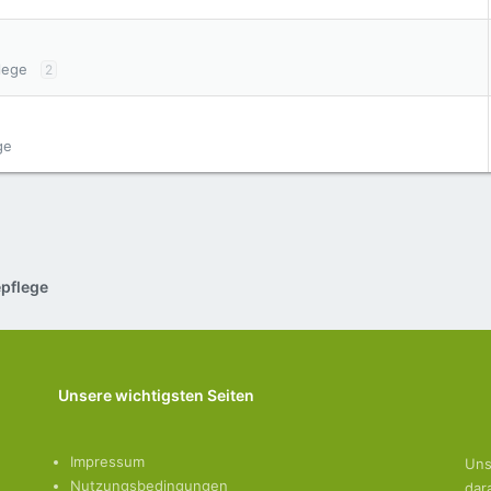
lege
2
ge
epflege
Unsere wichtigsten Seiten
Impressum
Uns
Nutzungsbedingungen
dar