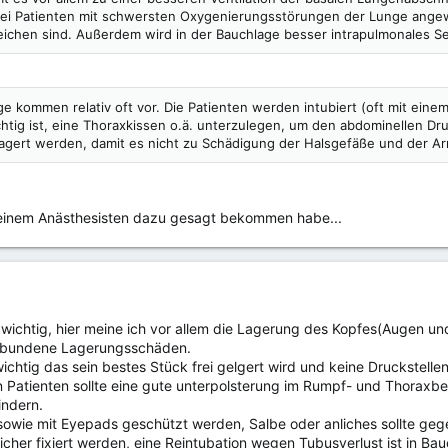
 bei Patienten mit schwersten Oxygenierungsstörungen der Lunge ange
eichen sind. Außerdem wird in der Bauchlage besser intrapulmonales Sekr
e kommen relativ oft vor. Die Patienten werden intubiert (oft mit ein
htig ist, eine Thoraxkissen o.ä. unterzulegen, um den abdominellen Dr
agert werden, damit es nicht zu Schädigung der Halsgefäße und der 
n einem Anästhesisten dazu gesagt bekommen habe...
wichtig, hier meine ich vor allem die Lagerung des Kopfes(Augen u
erbundene Lagerungsschäden.
wichtig das sein bestes Stück frei gelgert wird und keine Druckstel
 Patienten sollte eine gute unterpolsterung im Rumpf- und Thoraxbe
indern.
 sowie mit Eyepads geschützt werden, Salbe oder anliches sollte g
icher fixiert werden, eine Reintubation wegen Tubusverlust ist in Bau