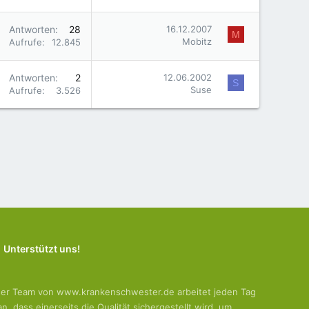
Antworten
28
16.12.2007
M
Mobitz
Aufrufe
12.845
Antworten
2
12.06.2002
S
Suse
Aufrufe
3.526
Unterstützt uns!
er Team von www.krankenschwester.de arbeitet jeden Tag
an, dass einerseits die Qualität sichergestellt wird, um