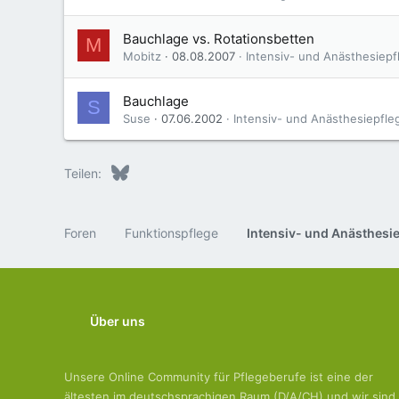
Bauchlage vs. Rotationsbetten
M
Mobitz
08.08.2007
Intensiv- und Anästhesiepf
Bauchlage
S
Suse
07.06.2002
Intensiv- und Anästhesiepfle
Bluesky
LinkedIn
Reddit
Pinterest
Tumblr
WhatsApp
E-Mail
Teilen:
Foren
Funktionspflege
Intensiv- und Anästhesi
Über uns
Unsere Online Community für Pflegeberufe ist eine der
ältesten im deutschsprachigen Raum (D/A/CH) und wir sind