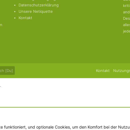
Datenschutzerklärung
kri
Unsere Netiquette
and
Kontakt
Des
en
all
jed
ch [Du]
Kontakt
Nutzung
.
te funktioniert, und optionale Cookies, um den Komfort bei der Nutz