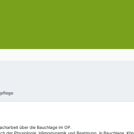
epflege
Facharbeit über die Bauchlage im OP.
ch der Physiologie, Hämodynamik und Beatmung, in Bauchlage. Könn