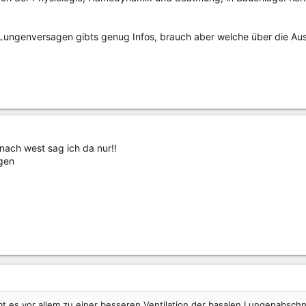
Lungenversagen gibts genug Infos, brauch aber welche über die Au
 nach west sag ich da nur!!
ngen
 es vor allem zu einer besseren Ventilation der basalen Lungenabschnit