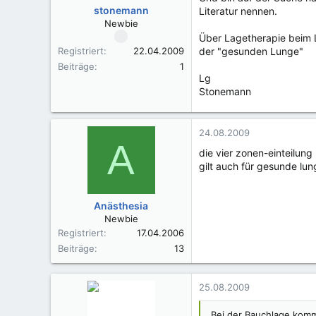
stonemann
Literatur nennen.
Newbie
Über Lagetherapie beim 
Registriert
22.04.2009
der "gesunden Lunge"
Beiträge
1
Lg
Stonemann
24.08.2009
A
die vier zonen-einteilung
gilt auch für gesunde lu
Anästhesia
Newbie
Registriert
17.04.2006
Beiträge
13
25.08.2009
Bei der Bauchlage kommt