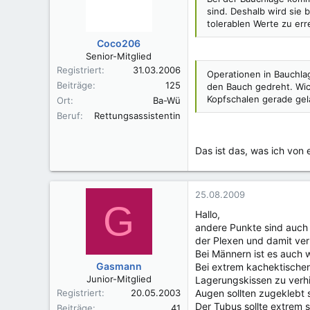
sind. Deshalb wird sie
tolerablen Werte zu err
Coco206
Senior-Mitglied
Registriert
31.03.2006
Operationen in Bauchlag
Beiträge
125
den Bauch gedreht. Wic
Kopfschalen gerade gel
Ort
Ba-Wü
Beruf
Rettungsassistentin
Das ist das, was ich vo
25.08.2009
G
Hallo,
andere Punkte sind auch 
der Plexen und damit v
Bei Männern ist es auch 
Gasmann
Bei extrem kachektischen
Junior-Mitglied
Lagerungskissen zu verh
Registriert
20.05.2003
Augen sollten zugeklebt
Der Tubus sollte extrem s
Beiträge
41