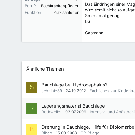
Das Eindringen einer Mag
Beruf
Fachkrankenpfleger
wird somit nicht so aufg
Funktion
Praxisanleiter
So erstmal genug
LG
Gasmann
Ähnliche Themen
Bauchlage bei Hydrocephalus?
S
schninie89
24.10.2012
Fachliches zur Kinderk
Lagerungsmaterial Bauchlage
R
Rothweiler
03.07.2009
Intensiv- und Anästhes
Drehung in Bauchlage, Hilfe für Diplomarbei
B
Biboo
15.09.2008
OP-Pflege