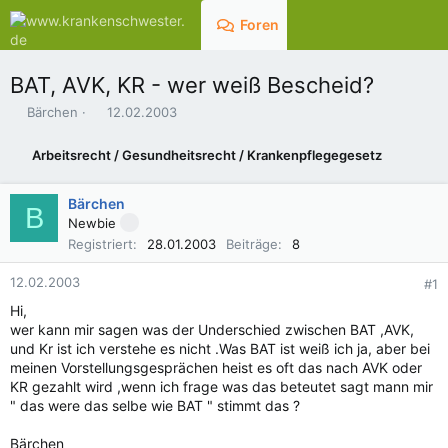
Foren
Aktuelles
BAT, AVK, KR - wer weiß Bescheid?
E
E
Bärchen
12.02.2003
r
r
s
s
Arbeitsrecht / Gesundheitsrecht / Krankenpflegegesetz
t
t
e
e
l
l
Bärchen
B
l
l
Newbie
e
t
Registriert
28.01.2003
Beiträge
8
r
a
m
12.02.2003
#1
Hi,
wer kann mir sagen was der Underschied zwischen BAT ,AVK,
und Kr ist ich verstehe es nicht .Was BAT ist weiß ich ja, aber bei
meinen Vorstellungsgesprächen heist es oft das nach AVK oder
KR gezahlt wird ,wenn ich frage was das beteutet sagt mann mir
" das were das selbe wie BAT " stimmt das ?
Bärchen