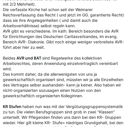
mit 2/3 Mehrheit).
Die verfasste Kirche hat schon seit der Weimarer
Reichsverfassung das Recht ( und jetzt im GG. garantierte Recht)
dass sie ihre Angelegenheiten ( und damit auch die
Arbeitsverhältnisse) selbst regeln kann.
AVR gibt es verschiedene. Im kath. Bereich besonders die AVR
für Einrichtungen des Deutschen Caritasverbandes, im evang.
Bereich AVR- Diakonie. Gibt noch einige weniger verbreitete AVR-
führt aber hier zu weit.
Beides
AVR und BAT
sind Regelwerke des kollektiven
Arbeitsrechtes, deren Anwendung einzelvertraglich vereinbart
wird.
Das kommt daher, da die allerwenigsten von uns ja
gewerkschaftlich organisiert sind, müssten wir ja alle Einzelheiten
des Vertrages selber aushandeln- kann ja keiner. Also haben wir
nicht-organisierten sozusagen einen Nutzen von den
gewerkschaftlich organisierten Kolleginnen.
KR Stufen
haben nun was mit der Vergütungsgruppensystematik
zu tun. Die vielen Berufsgruppen sind grob in zwei "Klassen"
unterteilt. Wir Pflegenden finden uns dann bei den KR- Gruppen
wieder. Hier gilt kleine KR- Stufe= niedriges Grundgehalt, bei den