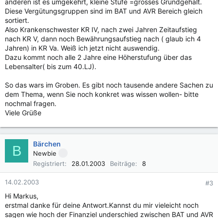
anderen ist es umgekehrt, kleine Stufe =grosses Grundgehalt.
Diese Vergütungsgruppen sind im BAT und AVR Bereich gleich
sortiert.
Also Krankenschwester KR IV, nach zwei Jahren Zeitaufstieg
nach KR V, dann noch Bewährungsaufstieg nach ( glaub ich 4
Jahren) in KR Va. Weiß ich jetzt nicht auswendig.
Dazu kommt noch alle 2 Jahre eine Höherstufung über das
Lebensalter( bis zum 40.LJ).
So das wars im Groben. Es gibt noch tausende andere Sachen zu
dem Thema, wenn Sie noch konkret was wissen wollen- bitte
nochmal fragen.
Viele Grüße
Bärchen
B
Newbie
Registriert
28.01.2003
Beiträge
8
14.02.2003
#3
Hi Markus,
erstmal danke für deine Antwort.Kannst du mir vieleicht noch
sagen wie hoch der Finanziel underschied zwischen BAT und AVR