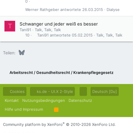
0
Werner Rathgeber
26.03.2015
Dialyse
Schwanger und jeder weiß es besser
T
Tani91
Talk, Talk, Talk
Tani91
05.02.2015
Talk, Talk, Talk
10
Bluesky
LinkedIn
Reddit
Pinterest
Tumblr
WhatsApp
E-Mail
Teilen:
Arbeitsrecht / Gesundheitsrecht / Krankenpflegegesetz
Cookies
ks.de - UI.X 2-Style
Deutsch [Du]
Kontakt
Nutzungsbedingungen
Datenschutz
Hilfe und Impressum
R
S
S
®
Community platform by XenForo
© 2010-2026 XenForo Ltd.