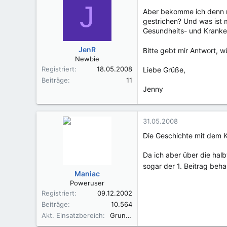
J
Aber bekomme ich denn no
gestrichen? Und was ist 
Gesundheits- und Kranke
JenR
Bitte gebt mir Antwort, w
Newbie
Registriert
18.05.2008
Liebe Grüße,
Beiträge
11
Jenny
31.05.2008
Die Geschichte mit dem K
Da ich aber über die halb
sogar der 1. Beitrag beh
Maniac
Poweruser
Registriert
09.12.2002
Beiträge
10.564
Akt. Einsatzbereich
Grund- und Regel Akutkrankenhaus