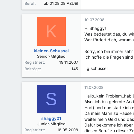
Beruf
ab 01.08.08 AZUBI
10.07.2008
K
Hi Shaggy!
Was bedeutet das, du wir
Wer fördert dich, warum 
kleiner-Schussel
Sorry, ich bin immer sehr 
Senior-Mitglied
Ich hoffe die Fragen sind 
Registriert
19.11.2007
Lg schussel
Beiträge
145
11.07.2008
S
Hallo..kein Problem..hab j
Also..ich bin gelernte A
Hort) und nun starte ich 
Da mein Mann zu Hause i
shaggy01
weiter mein Geld und das
Junior-Mitglied
Dafür bekomme ich aber 
Registriert
18.05.2008
diesen Beruf zu dieser Zei