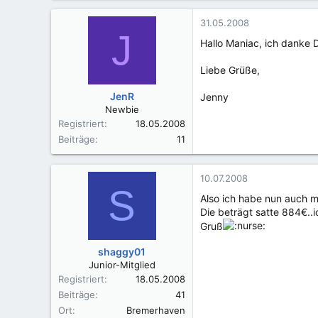
31.05.2008
J
Hallo Maniac, ich danke 
Liebe Grüße,
JenR
Jenny
Newbie
Registriert
18.05.2008
Beiträge
11
10.07.2008
S
Also ich habe nun auch m
Die beträgt satte 884€..i
Gruß
shaggy01
Junior-Mitglied
Registriert
18.05.2008
Beiträge
41
Ort
Bremerhaven