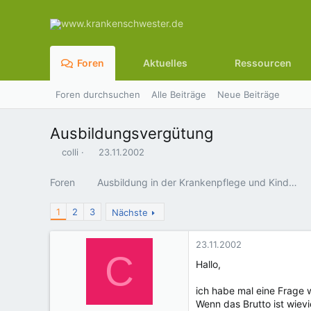
Foren
Aktuelles
Ressourcen
Foren durchsuchen
Alle Beiträge
Neue Beiträge
Ausbildungsvergütung
E
E
colli
23.11.2002
r
r
s
s
Foren
Ausbildung in der Krankenpflege und Kinderkrankenpflege
t
t
e
e
1
2
3
Nächste
l
l
l
l
e
t
23.11.2002
r
a
C
m
Hallo,
ich habe mal eine Frage w
Wenn das Brutto ist wiev