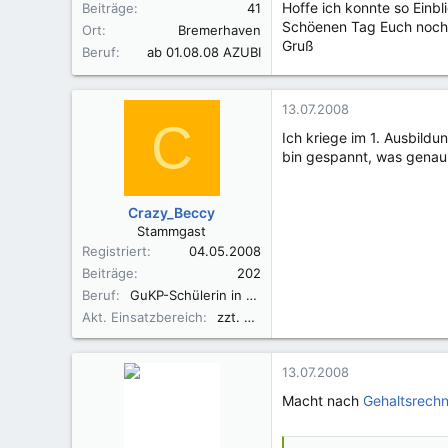
Hoffe ich konnte so Einbl
Beiträge
41
Schöenen Tag Euch noch.
Ort
Bremerhaven
Gruß
Beruf
ab 01.08.08 AZUBI
13.07.2008
C
Ich kriege im 1. Ausbildun
bin gespannt, was genau ü
Crazy_Beccy
Stammgast
Registriert
04.05.2008
Beiträge
202
Beruf
GuKP-Schülerin in Lemgo
Akt. Einsatzbereich
zzt. noch Schule :D
13.07.2008
Macht nach
Gehaltsrechn