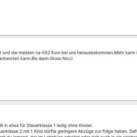
st und die meisten ca-552 Euro bei uns herausbekommen.Mehr kann ich 
eantworten kann.Bis dann.Gruss Nicci
lt in etwa für Steuerklasse 1 ledig ohne Kinder.
erklasse 2 mit 1 Kind dürfte geringere Abzüge zur Folge haben. Dafür
ennt du jemand, der im Lohnbüro arbeitet oder geh auch in ein solch