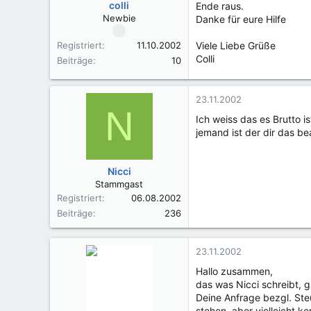
colli
Ende raus.
Newbie
Danke für eure Hilfe
Registriert
11.10.2002
Viele Liebe Grüße
Colli
Beiträge
10
23.11.2002
N
Ich weiss das es Brutto i
jemand ist der dir das b
Nicci
Stammgast
Registriert
06.08.2002
Beiträge
236
23.11.2002
Hallo zusammen,
das was Nicci schreibt, gi
Deine Anfrage bezgl. Steu
stehen, aber vielleicht k