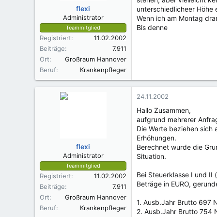
flexi
unterschiedlicheer Höhe
Administrator
Wenn ich am Montag dran 
Bis denne
Teammitglied
Registriert
11.02.2002
Beiträge
7.911
Ort
Großraum Hannover
Beruf
Krankenpfleger
24.11.2002
Hallo Zusammen,
aufgrund mehrerer Anfra
Die Werte beziehen sich
Erhöhungen.
flexi
Berechnet wurde die Gr
Administrator
Situation.
Teammitglied
Bei Steuerklasse I und II
Registriert
11.02.2002
Beträge in EURO, gerund
Beiträge
7.911
Ort
Großraum Hannover
1. Ausb.Jahr Brutto 697 
Beruf
Krankenpfleger
2. Ausb.Jahr Brutto 754 