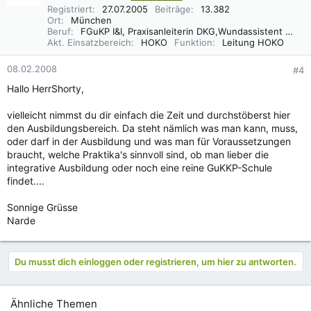
Registriert
27.07.2005
Beiträge
13.382
Ort
München
Beruf
FGuKP I&I, Praxisanleiterin DKG,Wundassistent WaCert DGfW, Rettungsassistentin, Diätassistentin
Akt. Einsatzbereich
HOKO
Funktion
Leitung HOKO
08.02.2008
#4
Hallo HerrShorty,
vielleicht nimmst du dir einfach die Zeit und durchstöberst hier
den Ausbildungsbereich. Da steht nämlich was man kann, muss,
oder darf in der Ausbildung und was man für Voraussetzungen
braucht, welche Praktika's sinnvoll sind, ob man lieber die
integrative Ausbildung oder noch eine reine GuKKP-Schule
findet....
Sonnige Grüsse
Narde
Du musst dich einloggen oder registrieren, um hier zu antworten.
Ähnliche Themen