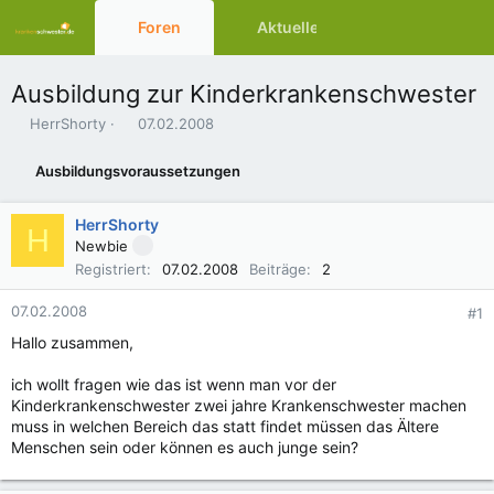
Foren
Aktuelles
Ressourcen
Ausbildung zur Kinderkrankenschwester
E
E
HerrShorty
07.02.2008
r
r
s
s
Ausbildungsvoraussetzungen
t
t
e
e
l
l
HerrShorty
H
l
l
Newbie
e
t
Registriert
07.02.2008
Beiträge
2
r
a
m
07.02.2008
#1
Hallo zusammen,
ich wollt fragen wie das ist wenn man vor der
Kinderkrankenschwester zwei jahre Krankenschwester machen
muss in welchen Bereich das statt findet müssen das Ältere
Menschen sein oder können es auch junge sein?