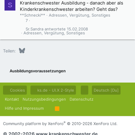
Krankenschwester Ausbildung - danach aber als
S
Kinderkrankenschwester arbeiten? Geht das?
**Schnecki**
Adressen, Vergütung, Sonstiges
7
Sr.Sandra
15.02.2008
Adressen, Vergütung, Sonstiges
Bluesky
LinkedIn
Reddit
Pinterest
Tumblr
WhatsApp
E-Mail
Teilen:
Ausbildungsvoraussetzungen
Cookies
ks.de - UI.X 2-Style
Deutsch [Du]
Kontakt
Nutzungsbedingungen
Datenschutz
Hilfe und Impressum
R
S
S
®
Community platform by XenForo
© 2010-2026 XenForo Ltd.
© 2002-2026 www.krankenschwester.de