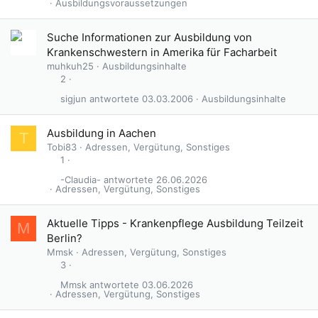
Ausbildungsvoraussetzungen
Suche Informationen zur Ausbildung von
Krankenschwestern in Amerika für Facharbeit
muhkuh25
Ausbildungsinhalte
2
sigjun
03.03.2006
Ausbildungsinhalte
G
Ausbildung in Aachen
T
e
Tobi83
Adressen, Vergütung, Sonstiges
s
1
p
-Claudia-
26.06.2026
e
Adressen, Vergütung, Sonstiges
r
r
Aktuelle Tipps - Krankenpflege Ausbildung Teilzeit
M
t
Berlin?
Mmsk
Adressen, Vergütung, Sonstiges
3
Mmsk
03.06.2026
Adressen, Vergütung, Sonstiges