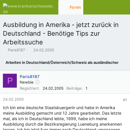
Foren
Aktuelles
Ausbildung in Amerika - jetzt zurück in
Deutschland - Benötige Tips zur
Arbeitssuche
E
E
Paris8187
24.02.2005
r
r
s
s
Arbeiten in Deutschland/Österreich/Schweiz als ausländischer Bürg
t
t
e
e
l
l
Paris8187
P
l
l
Newbie
e
t
Registriert
24.02.2005
Beiträge
1
r
a
m
24.02.2005
#1
Ich bin eine deutsche Staatsbuergerin und habe in Amerika
meine Ausbilding gemacht und 12 Jahre gearbeitet. Das letzte
mal, als ich in Deutschland lebte, 1999, habe ich meine
Ausbildung durch die Bezirksregierung Lueneburg anerkennen
lassen. Ich bin jetzt fuer immer nach Deutschland umgezogen