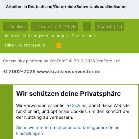
Arbeiten in Deutschland/Österreich/Schweiz als ausländischer Bürg
Cookies
ks.de - UI.X 2-Style
Deutsch [Du]
Kontakt
Nutzungsbedingungen
Datenschutz
Hilfe und Impressum
R
S
S
®
Community platform by XenForo
© 2010-2026 XenForo Ltd.
© 2002-2026 www.krankenschwester.de
Wir schützen deine Privatsphäre
Wir verwenden essentielle
Cookies
, damit diese Website
funktioniert, und optionale Cookies, um den Komfort bei
der Nutzung zu verbessern.
Siehe weitere Informationen und konfiguriere deine
Einstellungen