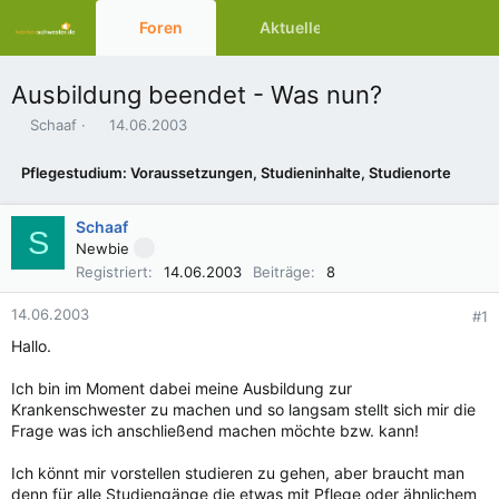
Foren
Aktuelles
Ressourcen
Ausbildung beendet - Was nun?
E
E
Schaaf
14.06.2003
r
r
s
s
Pflegestudium: Voraussetzungen, Studieninhalte, Studienorte
t
t
e
e
l
l
Schaaf
S
l
l
Newbie
e
t
Registriert
14.06.2003
Beiträge
8
r
a
m
14.06.2003
#1
Hallo.
Ich bin im Moment dabei meine Ausbildung zur
Krankenschwester zu machen und so langsam stellt sich mir die
Frage was ich anschließend machen möchte bzw. kann!
Ich könnt mir vorstellen studieren zu gehen, aber braucht man
denn für alle Studiengänge die etwas mit Pflege oder ähnlichem