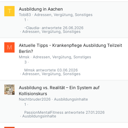
G
Ausbildung in Aachen
T
e
Tobi83
Adressen, Vergütung, Sonstiges
s
1
p
-Claudia-
26.06.2026
e
Adressen, Vergütung, Sonstiges
r
r
Aktuelle Tipps - Krankenpflege Ausbildung Teilzeit
M
t
Berlin?
Mmsk
Adressen, Vergütung, Sonstiges
3
Mmsk
03.06.2026
Adressen, Vergütung, Sonstiges
Ausbildung vs. Realität – Ein System auf
Kollisionskurs
Nachtbruder2026
Ausbildungsinhalte
1
PassionMentalFitness
27.01.2026
Ausbildungsinhalte