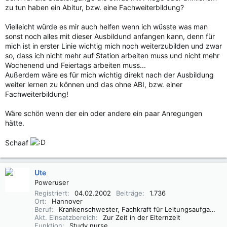
zu tun haben ein Abitur, bzw. eine Fachweiterbildung?
Vielleicht würde es mir auch helfen wenn ich wüsste was man
sonst noch alles mit dieser Ausbildund anfangen kann, denn für
mich ist in erster Linie wichtig mich noch weiterzubilden und zwar
so, dass ich nicht mehr auf Station arbeiten muss und nicht mehr
Wochenend und Feiertags arbeiten muss...
Außerdem wäre es für mich wichtig direkt nach der Ausbildung
weiter lernen zu können und das ohne ABI, bzw. einer
Fachweiterbildung!
Wäre schön wenn der ein oder andere ein paar Anregungen
hätte.
Schaaf
Ute
Poweruser
Registriert
04.02.2002
Beiträge
1.736
Ort
Hannover
Beruf
Krankenschwester, Fachkraft für Leitungsaufgaben in der Pflege (FLP)
Akt. Einsatzbereich
Zur Zeit in der Elternzeit
Funktion
Study nurse