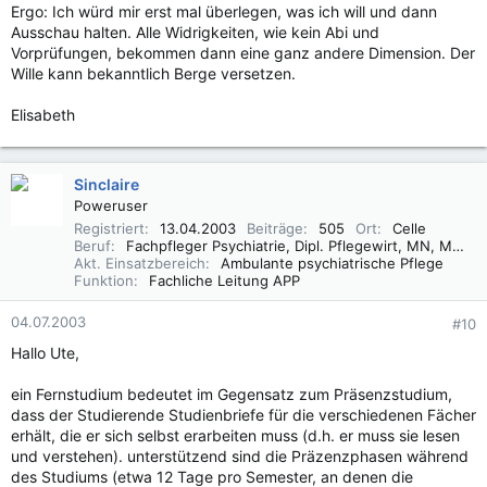
Ergo: Ich würd mir erst mal überlegen, was ich will und dann
Ausschau halten. Alle Widrigkeiten, wie kein Abi und
Vorprüfungen, bekommen dann eine ganz andere Dimension. Der
Wille kann bekanntlich Berge versetzen.
Elisabeth
Sinclaire
Poweruser
Registriert
13.04.2003
Beiträge
505
Ort
Celle
Beruf
Fachpfleger Psychiatrie, Dipl. Pflegewirt, MN, MSc
Akt. Einsatzbereich
Ambulante psychiatrische Pflege
Funktion
Fachliche Leitung APP
04.07.2003
#10
Hallo Ute,
ein Fernstudium bedeutet im Gegensatz zum Präsenzstudium,
dass der Studierende Studienbriefe für die verschiedenen Fächer
erhält, die er sich selbst erarbeiten muss (d.h. er muss sie lesen
und verstehen). unterstützend sind die Präzenzphasen während
des Studiums (etwa 12 Tage pro Semester, an denen die