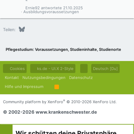
Ernie92
21.10.2025
Ausbildungsvoraussetzungen
Bluesky
LinkedIn
Reddit
Pinterest
Tumblr
WhatsApp
E-Mail
Teilen:
Pflegestudium: Voraussetzungen, Studieninhalte, Studienorte
Cookies
ks.de - UI.X 2-Style
Deutsch [Du]
Kontakt
Nutzungsbedingungen
Datenschutz
Hilfe und Impressum
R
S
S
®
Community platform by XenForo
© 2010-2026 XenForo Ltd.
© 2002-2026 www.krankenschwester.de
Wir schützen deine Privatsphäre