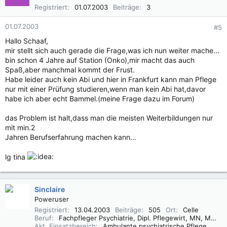
Registriert
01.07.2003
Beiträge
3
01.07.2003
#5
Hallo Schaaf,
mir stellt sich auch gerade die Frage,was ich nun weiter mache...
bin schon 4 Jahre auf Station (Onko),mir macht das auch
Spaß,aber manchmal kommt der Frust.
Habe leider auch kein Abi und hier in Frankfurt kann man Pflege
nur mit einer Prüfung studieren,wenn man kein Abi hat,davor
habe ich aber echt Bammel.(meine Frage dazu im Forum)
das Problem ist halt,dass man die meisten Weiterbildungen nur
mit min.2
Jahren Berufserfahrung machen kann...
lg tina
Sinclaire
Poweruser
Registriert
13.04.2003
Beiträge
505
Ort
Celle
Beruf
Fachpfleger Psychiatrie, Dipl. Pflegewirt, MN, MSc
Akt. Einsatzbereich
Ambulante psychiatrische Pflege