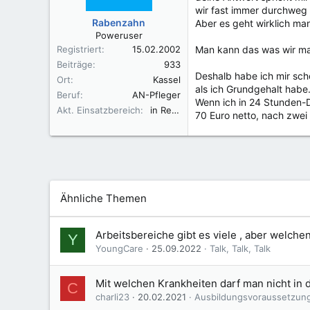
wir fast immer durchweg 
Rabenzahn
Aber es geht wirklich ma
Poweruser
Registriert
15.02.2002
Man kann das was wir man
Beiträge
933
Deshalb habe ich mir sch
Ort
Kassel
als ich Grundgehalt habe
Beruf
AN-Pfleger
Wenn ich in 24 Stunden-D
Akt. Einsatzbereich
in Rente
70 Euro netto, nach zwei
Ähnliche Themen
Arbeitsbereiche gibt es viele , aber welche
Y
YoungCare
25.09.2022
Talk, Talk, Talk
Mit welchen Krankheiten darf man nicht in 
C
charli23
20.02.2021
Ausbildungsvoraussetzun