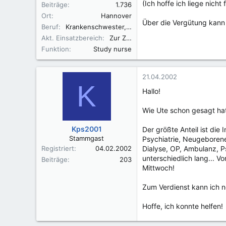
(Ich hoffe ich liege nicht
Beiträge
1.736
Ort
Hannover
Über die Vergütung kann 
Beruf
Krankenschwester, Fachkraft für Leitungsaufgaben in der Pflege (FLP)
Akt. Einsatzbereich
Zur Zeit in der Elternzeit
Funktion
Study nurse
21.04.2002
K
Hallo!
Wie Ute schon gesagt hat
Kps2001
Der größte Anteil ist die
Stammgast
Psychiatrie, Neugeboren
Registriert
04.02.2002
Dialyse, OP, Ambulanz, Ps
unterschiedlich lang... 
Beiträge
203
Mittwoch!
Zum Verdienst kann ich nc
Hoffe, ich konnte helfen!