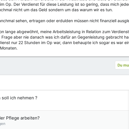
im Op. Der Verdienst für diese Leistung ist so gering, dass mich jed
nchmal nicht um das Geld sondern um das warum wir es tun.
chmal sehen, ertragen oder erdulden müssen nicht finanziell ausgl
on lange abgewöhnt, meine Arbeitsleistung in Relation zum Verdienst
. Frage aber nie danach was ich dafür an Gegenleistung gebracht ha
ienst nur 22 Stunden im Op war, dann behaupte ich sogar es war ei
 Monaten.
Du mus
U
n soll ich nehmen ?
m
f
r
G
der Pflege arbeiten?
a
e
gen
g
s