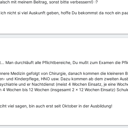
 falsch mit meinem Beitrag, sonst bitte verbessern!) :?
ich nicht si viel Auskunft geben, hoffe Du bekommst da noch ein paa
... Man durchläuft alle Pflichtbereiche, Du mußt zum Examen die Pf
 Innere Medizin gefolgt von Chirurgie, danach kommen die kleineren B
en- und Kinderpflege, HNO usw. Dazu kommen ab dem zweiten Ausbil
ychiatrie und er Nachtdienst (meist 4 Wochen Einsatz, je eine Woche 
Von 4 Wochen bis 12 Wochen (insgesamt 2 x 12 Wochen Einsatz) Schule
iht viel sagen, bin auch erst seit Oktober in der Ausbildung!