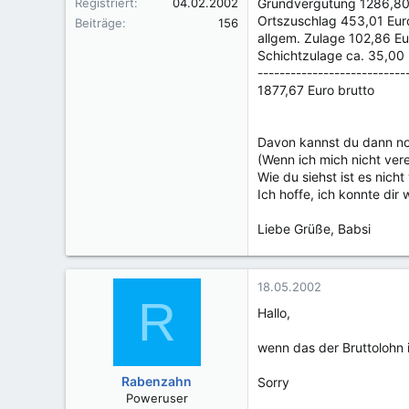
Registriert
04.02.2002
Grundvergütung 1286,80
Ortszuschlag 453,01 Eur
Beiträge
156
allgem. Zulage 102,86 Eu
Schichtzulage ca. 35,00
---------------------------
1877,67 Euro brutto
Davon kannst du dann noc
(Wenn ich mich nicht ver
Wie du siehst ist es nicht
Ich hoffe, ich konnte dir 
Liebe Grüße, Babsi
18.05.2002
R
Hallo,
wenn das der Bruttolohn i
Rabenzahn
Sorry
Poweruser