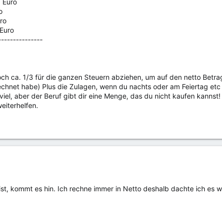
 Euro
o
ro
 Euro
---------------
h ca. 1/3 für die ganzen Steuern abziehen, um auf den netto Betra
echnet habe) Plus die Zulagen, wenn du nachts oder am Feiertag etc 
 viel, aber der Beruf gibt dir eine Menge, das du nicht kaufen kannst!
weiterhelfen.
st, kommt es hin. Ich rechne immer in Netto deshalb dachte ich es wä