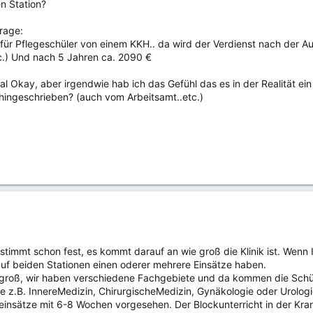
en Station?
rage:
t für Pflegeschüler von einem KKH.. da wird der Verdienst nach der A
c.) Und nach 5 Jahren ca. 2090 €
otal Okay, aber irgendwie hab ich das Gefühl das es in der Realität e
 hingeschrieben? (auch vom Arbeitsamt..etc.)
stimmt schon fest, es kommt darauf an wie groß die Klinik ist. Wenn I
uf beiden Stationen einen oderer mehrere Einsätze haben.
hr groß, wir haben verschiedene Fachgebiete und da kommen die Schüle
ie z.B. InnereMedizin, ChirurgischeMedizin, Gynäkologie oder Urolog
seinsätze mit 6-8 Wochen vorgesehen. Der Blockunterricht in der Kr