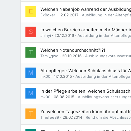
Welchen Nebenjob während der Ausbildun
E
ExBoxer
12.02.2017
Ausbildung in der Altenpfl
In welchen Bereich arbeiten mehr Männer i
S
shinyi
20.12.2016
Ausbildung in der Altenpfleg
Welchen Notendurchschnitt?!?!
T
Tami_qwq
20.10.2016
Ausbildungsvoraussetz
Altenpfleger: Welchen Schulabschluss für 
M
mk00
17.10.2015
Ausbildung in der Altenpflege
In der Pflege arbeiten: welchen Schulabsc
M
mk00
08.08.2015
Ausbildungsvoraussetzunge
Zu welchen Tageszeiten könnt ihr optimal l
T
Tinefee89
28.07.2014
Rund um die Abschlussp