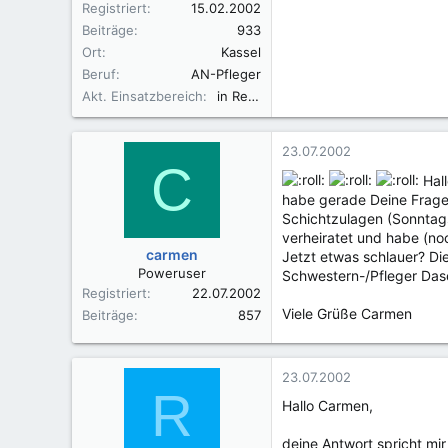
Registriert
15.02.2002
Beiträge
933
Ort
Kassel
Beruf
AN-Pfleger
Akt. Einsatzbereich
in Rente
23.07.2002
C
Hall
habe gerade Deine Fragen
Schichtzulagen (Sonntags
verheiratet und habe (no
carmen
Jetzt etwas schlauer? Di
Poweruser
Schwestern-/Pfleger Dase
Registriert
22.07.2002
Viele Grüße Carmen
Beiträge
857
23.07.2002
R
Hallo Carmen,
deine Antwort spricht mi