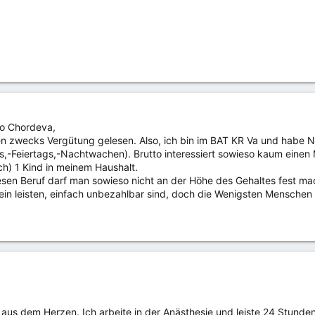
o Chordeva,
 zwecks Vergütung gelesen. Also, ich bin im BAT KR Va und habe N
,-Feiertags,-Nachtwachen). Brutto interessiert sowieso kaum einen 
ch) 1 Kind in meinem Haushalt.
esen Beruf darf man sowieso nicht an der Höhe des Gehaltes fest mac
in leisten, einfach unbezahlbar sind, doch die Wenigsten Menschen 
r aus dem Herzen. Ich arbeite in der Anästhesie und leiste 24 Stund