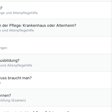
e
p
g?
e
ege und Altenpflegehilfe
r
r
t
n der Pflege: Krankenhaus oder Altenheim?
e und Altenpflegehilfe
ungen
Ausbildung?
 und Altenpflegehilfe
hluss braucht man?
n
ernen?
rüfung (Examen)