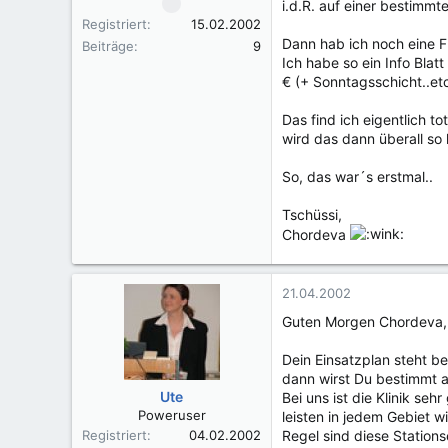
i.d.R. auf einer bestimmt
Registriert
15.02.2002
Dann hab ich noch eine F
Beiträge
9
Ich habe so ein Info Blat
€ (+ Sonntagsschicht..et
Das find ich eigentlich t
wird das dann überall so
So, das war´s erstmal..
Tschüssi,
Chordeva
21.04.2002
Guten Morgen Chordeva,
Dein Einsatzplan steht be
dann wirst Du bestimmt a
Ute
Bei uns ist die Klinik se
Poweruser
leisten in jedem Gebiet w
Registriert
04.02.2002
Regel sind diese Station