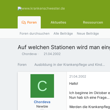
Foren
Aktuelles
Ressourcen
Foren durchsuchen
Alle Beiträge
Neue Beiträge
Auf welchen Stationen wird man ein
E
E
Chordeva
21.04.2002
r
r
s
s
Foren
Ausbildung in der Krankenpflege und Kinderkrankenpflege
t
t
e
e
l
l
21.04.2002
C
l
l
Hallo!
e
t
r
a
Ich beginne im Oktober e
m
Nun hab ich eine Frage...
Chordeva
Newbie
Werden die Krankenpflege