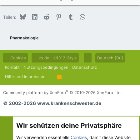
Bluesky
LinkedIn
Reddit
Pinterest
Tumblr
WhatsApp
E-Mail
Teilen:
Pharmakologie
Cookies
ks.de - UI.X 2-Style
Deutsch [Du]
Kontakt
Nutzungsbedingungen
Datenschutz
Hilfe und Impressum
R
S
S
®
Community platform by XenForo
© 2010-2026 XenForo Ltd.
© 2002-2026 www.krankenschwester.de
Wir schützen deine Privatsphäre
Wir verwenden essentielle
Cookies
, damit diese Website