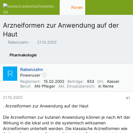
Foren
Aktuelles
Arzneiformen zur Anwendung auf der
Haut
E
E
Rabenzahn
21.10.2002
r
r
s
s
Pharmakologie
t
t
e
e
l
l
Rabenzahn
R
l
l
Poweruser
e
t
Registriert
15.02.2002
Beiträge
933
Ort
Kassel
r
a
Beruf
AN-Pfleger
Akt. Einsatzbereich
in Rente
m
21.10.2002
#1
. Arzneiformen zur Anwendung auf der Haut
Die Arzneiformen zur kutanen Anwendung können je nach Art der
Wirkung in die lokal und in die systemisch wirksamen
Arzneiformen unterteilt werden. Die klassische Arzneiformen wie