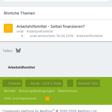
Ähnliche Themen
Arbeitshilfsmittel - Selbst finanzieren?
S
snail
Arbeitshilfsmittel
snail
19.04.2016
Arbeitshilfsmittel
6
Bluesky
LinkedIn
Reddit
Pinterest
Tumblr
WhatsApp
E-Mail
Teilen:
Arbeitshilfsmittel
Cookies
ks.de - UI.X 2-Style
Deutsch [Du]
Kontakt
Nutzungsbedingungen
Datenschutz
Hilfe und Impressum
R
S
S
®
Community platform by XenForo
© 2010-2026 XenForo Ltd.