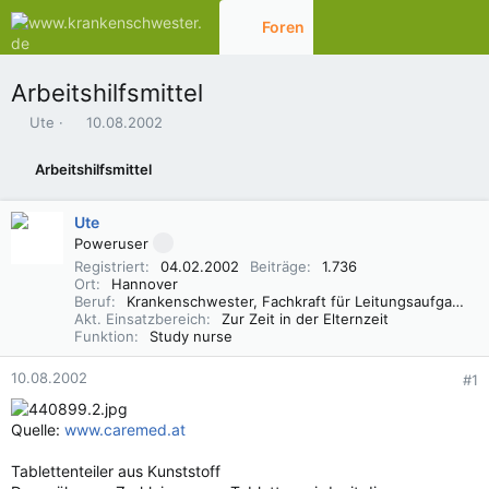
Foren
Aktuelles
Arbeitshilfsmittel
E
E
Ute
10.08.2002
r
r
s
s
Arbeitshilfsmittel
t
t
e
e
l
l
Ute
l
l
Poweruser
e
t
Registriert
04.02.2002
Beiträge
1.736
r
a
Ort
Hannover
m
Beruf
Krankenschwester, Fachkraft für Leitungsaufgaben in der Pflege (FLP)
Akt. Einsatzbereich
Zur Zeit in der Elternzeit
Funktion
Study nurse
10.08.2002
#1
Quelle:
www.caremed.at
Tablettenteiler aus Kunststoff