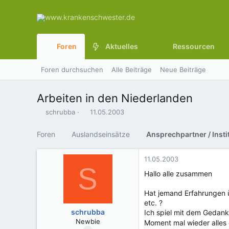
Foren
Aktuelles
Ressourcen
Foren durchsuchen
Alle Beiträge
Neue Beiträge
Arbeiten in den Niederlanden
E
E
schrubba
11.05.2003
r
r
s
s
Foren
Auslandseinsätze
t
t
e
e
l
l
11.05.2003
S
l
l
Hallo alle zusammen
e
t
r
a
Hat jemand Erfahrungen ü
m
etc. ?
schrubba
Ich spiel mit dem Gedanke
Newbie
Moment mal wieder alles