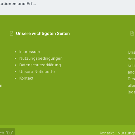
Ansprechpartner / Institutionen und Erfahrungsberichte
Unsere wichtigsten Seiten
Impressum
Uns
Nutzungsbedingungen
dar
Datenschutzerklärung
kri
Unsere Netiquette
and
Kontakt
Des
en
all
jed
ch [Du]
Kontakt
Nutzung