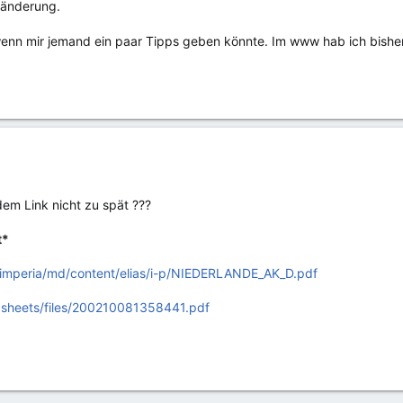
ränderung.
enn mir jemand ein paar Tipps geben könnte. Im www hab ich bisher 
dem Link nicht zu spät ???
t*
imperia/md/content/elias/i-p/NIEDERLANDE_AK_D.pdf
asheets/files/200210081358441.pdf