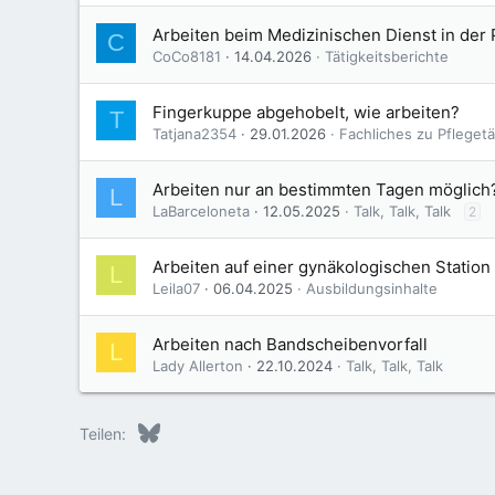
Arbeiten beim Medizinischen Dienst in der
C
CoCo8181
14.04.2026
Tätigkeitsberichte
Fingerkuppe abgehobelt, wie arbeiten?
T
Tatjana2354
29.01.2026
Fachliches zu Pflegetä
Arbeiten nur an bestimmten Tagen möglich
L
LaBarceloneta
12.05.2025
Talk, Talk, Talk
2
Arbeiten auf einer gynäkologischen Station
L
Leila07
06.04.2025
Ausbildungsinhalte
Arbeiten nach Bandscheibenvorfall
L
Lady Allerton
22.10.2024
Talk, Talk, Talk
Bluesky
LinkedIn
Reddit
Pinterest
Tumblr
WhatsApp
E-Mail
Teilen: