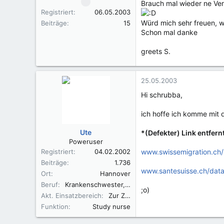
Brauch mal wieder ne Ve
Registriert
06.05.2003
Würd mich sehr freuen, w
Beiträge
15
Schon mal danke
greets S.
25.05.2003
Hi schrubba,
ich hoffe ich komme mit 
Ute
*(Defekter) Link entfern
Poweruser
Registriert
04.02.2002
www.swissemigration.ch/
Beiträge
1.736
www.santesuisse.ch/dat
Ort
Hannover
Beruf
Krankenschwester, Fachkraft für Leitungsaufgaben in der Pflege (FLP)
;o)
Akt. Einsatzbereich
Zur Zeit in der Elternzeit
Funktion
Study nurse