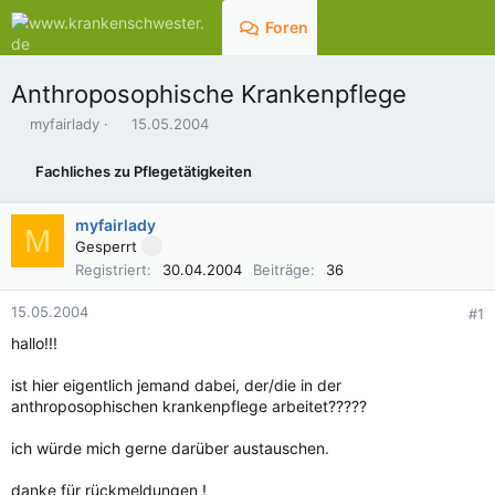
Foren
Aktuelles
Anthroposophische Krankenpflege
E
E
myfairlady
15.05.2004
r
r
s
s
Fachliches zu Pflegetätigkeiten
t
t
e
e
l
l
myfairlady
M
l
l
Gesperrt
e
t
Registriert
30.04.2004
Beiträge
36
r
a
m
15.05.2004
#1
hallo!!!
ist hier eigentlich jemand dabei, der/die in der
anthroposophischen krankenpflege arbeitet?????
ich würde mich gerne darüber austauschen.
danke für rückmeldungen !