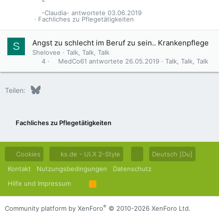
-Claudia-
03.06.2019
Fachliches zu Pflegetätigkeiten
Angst zu schlecht im Beruf zu sein.. Krankenpflege
S
Shelovee
Talk, Talk, Talk
MedCo61
26.05.2019
Talk, Talk, Talk
4
Bluesky
LinkedIn
Reddit
Pinterest
Tumblr
WhatsApp
E-Mail
Teilen:
Fachliches zu Pflegetätigkeiten
Cookies
ks.de - UI.X 2-Style
Deutsch [Du]
Kontakt
Nutzungsbedingungen
Datenschutz
Hilfe und Impressum
R
S
S
®
Community platform by XenForo
© 2010-2026 XenForo Ltd.