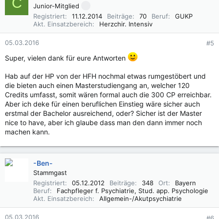
C
Junior-Mitglied
Registriert
11.12.2014
Beiträge
70
Beruf
GUKP
Akt. Einsatzbereich
Herzchir. Intensiv
05.03.2016
#5
Super, vielen dank für eure Antworten
Hab auf der HP von der HFH nochmal etwas rumgestöbert und
die bieten auch einen Masterstudiengang an, welcher 120
Credits umfasst, somit wären formal auch die 300 CP erreichbar.
Aber ich deke für einen beruflichen Einstieg wäre sicher auch
erstmal der Bachelor ausreichend, oder? Sicher ist der Master
nice to have, aber ich glaube dass man den dann immer noch
machen kann.
-Ben-
Stammgast
Registriert
05.12.2012
Beiträge
348
Ort
Bayern
Beruf
Fachpfleger f. Psychiatrie, Stud. app. Psychologie
Akt. Einsatzbereich
Allgemein-/Akutpsychiatrie
05.03.2016
#6