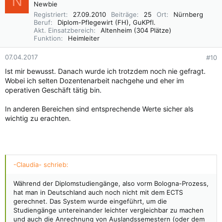
N
t
Newbie
i
Registriert
27.09.2010
Beiträge
25
Ort
Nürnberg
o
Beruf
Diplom-Pflegewirt (FH), GuKPfl.
n
Akt. Einsatzbereich
Altenheim (304 Plätze)
e
Funktion
Heimleiter
n
:
07.04.2017
#10
Ist mir bewusst. Danach wurde ich trotzdem noch nie gefragt.
Wobei ich selten Dozentenarbeit nachgehe und eher im
operativen Geschäft tätig bin.
In anderen Bereichen sind entsprechende Werte sicher als
wichtig zu erachten.
-Claudia- schrieb:
Während der Diplomstudiengänge, also vorm Bologna-Prozess,
hat man in Deutschland auch noch nicht mit dem ECTS
gerechnet. Das System wurde eingeführt, um die
Studiengänge untereinander leichter vergleichbar zu machen
und auch die Anrechnung von Auslandssemestern (oder dem