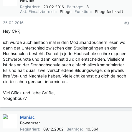
Newbie
i
Registriert
23.02.2016
Beiträge
3
o
Akt. Einsatzbereich
Pflege
Funktion
Pflegefachkraft
n
e
25.02.2016
#3
n
Hey CR7,
:
ich würde auch einfach mal in den Modulhandbüchern lesen wo
dann der Unterschied zwischen den Studiengängen an den
Hochschulen besteht. Da hat ja jede Hochschule so ihre eigenen
Schwerpunkte und dann kannst du dich entscheiden. Vielleicht
ist das an der Fernhochschule auch einfach alles komprimierter.
Es sind halt quasi zwei verschiedene Bildungswege, die jeweils
ihre Vor- und Nachteile haben. Vielleicht kannst du dich da noch
ein bisschen genauer informieren.
Viel Glück und liebe Grüße,
Youghbou77
Maniac
Poweruser
Registriert
09.12.2002
Beiträge
10.564