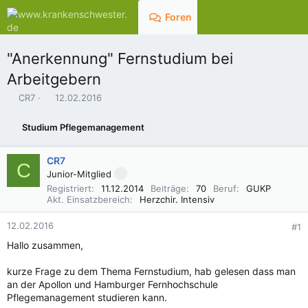
Foren
Aktuelles
"Anerkennung" Fernstudium bei
Arbeitgebern
E
E
CR7
12.02.2016
r
r
s
s
Studium Pflegemanagement
t
t
e
e
l
l
CR7
C
l
l
Junior-Mitglied
e
t
Registriert
11.12.2014
Beiträge
70
Beruf
GUKP
r
a
Akt. Einsatzbereich
Herzchir. Intensiv
m
12.02.2016
#1
Hallo zusammen,
kurze Frage zu dem Thema Fernstudium, hab gelesen dass man
an der Apollon und Hamburger Fernhochschule
Pflegemanagement studieren kann.