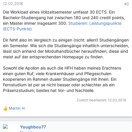
12.02.2016
#2
Die Workload eines Vollzeitsemester umfasst 30 ECTS. Ein
Bachelor-Studiengang hat zwischen 180 und 240 credit points,
ein Master immer insgesamt 300.
Studieren: Leistungspunkte
(ECTS-Punkte)
Dir fehlt also im Vergleich zu einigen (nicht: allen!) Studiengängen
ein Semester. Wie sich die Studiengänge inhaltlich unterscheiden,
lässt sich anhand der Modulhandbücher herausfinden; diese sind
meist auf der entsprechenden Homepage zu finden.
Sowohl die Apollon als auch die HFH haben meines Erachtens
einen guten Ruf; viele Krankenhäuser und Pflegeschulen
kooperieren im Rahmen dualer Studiengänge mit ihnen. Ein
Fernstudium ist per se nicht besser oder schlechter als ein
Präsenzstudium; beides hat Vor- und Nachteile.
Zuletzt bearbeitet:
12.02.2016
Martin H.
R
e
a
k
Youghbou77
t