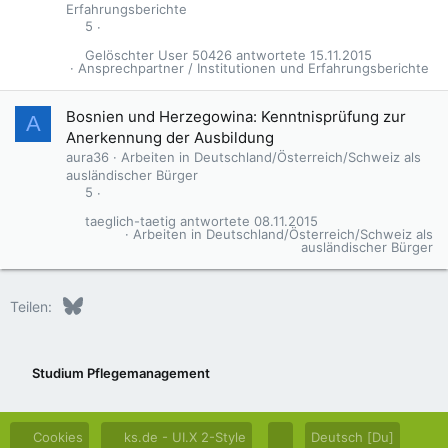
Erfahrungsberichte
5
Gelöschter User 50426
15.11.2015
Ansprechpartner / Institutionen und Erfahrungsberichte
Bosnien und Herzegowina: Kenntnisprüfung zur
A
Anerkennung der Ausbildung
aura36
Arbeiten in Deutschland/Österreich/Schweiz als
ausländischer Bürger
5
taeglich-taetig
08.11.2015
Arbeiten in Deutschland/Österreich/Schweiz als
ausländischer Bürger
Bluesky
LinkedIn
Reddit
Pinterest
Tumblr
WhatsApp
E-Mail
Teilen:
Studium Pflegemanagement
Cookies
ks.de - UI.X 2-Style
Deutsch [Du]