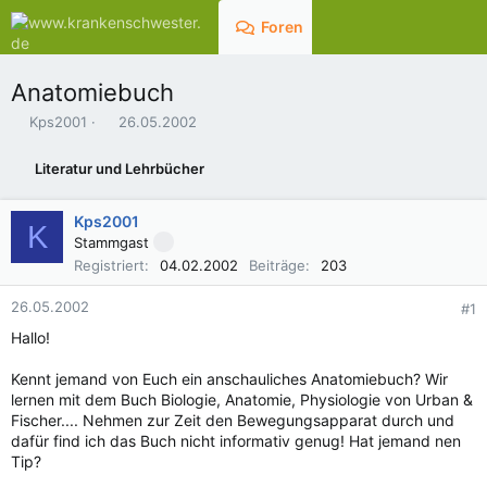
Foren
Aktuelles
Anatomiebuch
E
E
Kps2001
26.05.2002
r
r
s
s
Literatur und Lehrbücher
t
t
e
e
l
l
Kps2001
K
l
l
Stammgast
e
t
Registriert
04.02.2002
Beiträge
203
r
a
m
26.05.2002
#1
Hallo!
Kennt jemand von Euch ein anschauliches Anatomiebuch? Wir
lernen mit dem Buch Biologie, Anatomie, Physiologie von Urban &
Fischer.... Nehmen zur Zeit den Bewegungsapparat durch und
dafür find ich das Buch nicht informativ genug! Hat jemand nen
Tip?