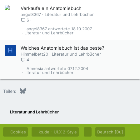
G
Verkaufe ein Anatomiebuch
e
angel8367
Literatur und Lehrbücher
s
6
p
angel8367
18.10.2007
e
Literatur und Lehrbücher
r
r
Welches Anatomiebuch ist das beste?
H
t
Himmelbett20
Literatur und Lehrbücher
4
Amnesia
07.12.2004
Literatur und Lehrbücher
Bluesky
LinkedIn
Reddit
Pinterest
Tumblr
WhatsApp
E-Mail
Teilen:
Literatur und Lehrbücher
Cookies
ks.de - UI.X 2-Style
Deutsch [Du]