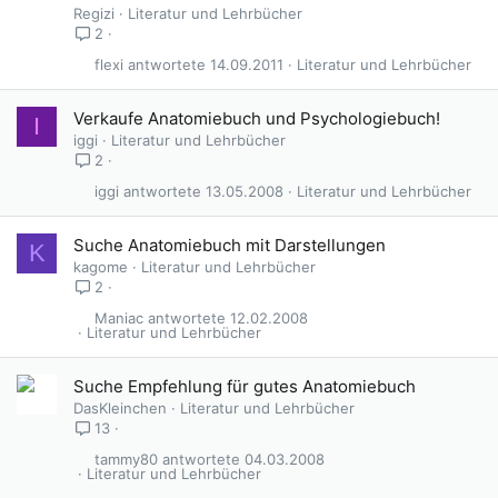
Regizi
Literatur und Lehrbücher
2
flexi
14.09.2011
Literatur und Lehrbücher
Verkaufe Anatomiebuch und Psychologiebuch!
I
iggi
Literatur und Lehrbücher
2
iggi
13.05.2008
Literatur und Lehrbücher
G
Suche Anatomiebuch mit Darstellungen
K
e
kagome
Literatur und Lehrbücher
s
2
p
Maniac
12.02.2008
e
Literatur und Lehrbücher
r
r
Suche Empfehlung für gutes Anatomiebuch
t
DasKleinchen
Literatur und Lehrbücher
13
tammy80
04.03.2008
Literatur und Lehrbücher