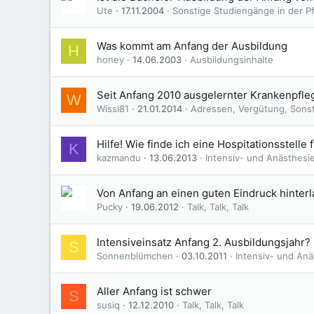
Ute
17.11.2004
Sonstige Studiengänge in der P
Was kommt am Anfang der Ausbildung
H
honey
14.06.2003
Ausbildungsinhalte
Seit Anfang 2010 ausgelernter Krankenpfleg
W
Wissi81
21.01.2014
Adressen, Vergütung, Sons
Hilfe! Wie finde ich eine Hospitationsstelle 
K
kazmandu
13.06.2013
Intensiv- und Anästhesi
Von Anfang an einen guten Eindruck hinter
Pucky
19.06.2012
Talk, Talk, Talk
Intensiveinsatz Anfang 2. Ausbildungsjahr?
S
Sonnenblümchen
03.10.2011
Intensiv- und Anä
Aller Anfang ist schwer
S
susiq
12.12.2010
Talk, Talk, Talk