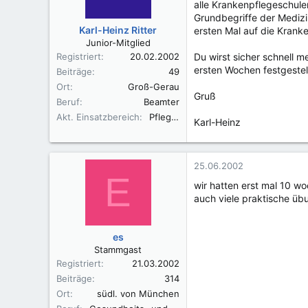
alle Krankenpflegeschulen
Grundbegriffe der Medizi
Karl-Heinz Ritter
ersten Mal auf die Kranke
Junior-Mitglied
Registriert
20.02.2002
Du wirst sicher schnell 
ersten Wochen festgestell
Beiträge
49
Ort
Groß-Gerau
Gruß
Beruf
Beamter
Akt. Einsatzbereich
Pflegeplanung
Karl-Heinz
25.06.2002
E
wir hatten erst mal 10 wo
auch viele praktische ü
es
Stammgast
Registriert
21.03.2002
Beiträge
314
Ort
südl. von München