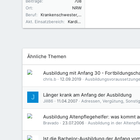
Beiträge
708
Ort
NRW
Beruf
Krankenschwester, BA Anleitung und Mentoring
Akt. Einsatzbereich
Kardiologie
Ähnliche Themen
Ausbildung mit Anfang 30 - Fortbildungsc
chris.b
12.09.2019
Ausbildungsvoraussetzung
Länger krank am Anfang der Ausbildung
J
Jill86
11.04.2007
Adressen, Vergütung, Sonsti
Ausbildung Altenpflegehelfer: was kommt a
Bravado
23.07.2006
Ausbildung in der Altenpfl
Ist die Bachelor-Ausbildung der Anfang vo