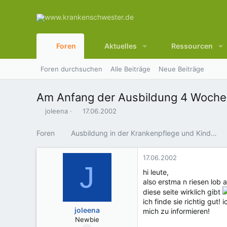
Foren
Aktuelles
Ressourcen
Foren durchsuchen
Alle Beiträge
Neue Beiträge
Am Anfang der Ausbildung 4 Wochen 
E
E
joleena
17.06.2002
r
r
s
s
Foren
Ausbildung in der Krankenpflege und Kinderkrankenpflege
t
t
e
e
l
l
17.06.2002
J
l
l
hi leute,
e
t
also erstma n riesen lob 
r
a
diese seite wirklich gibt
m
ich finde sie richtig gut
joleena
mich zu informieren!
Newbie