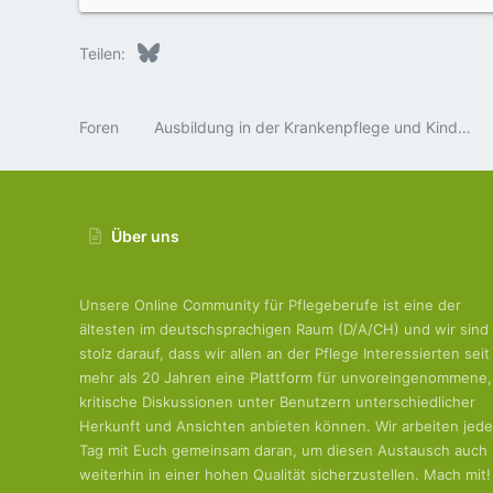
Bluesky
LinkedIn
Reddit
Pinterest
Tumblr
WhatsApp
E-Mail
Teilen:
Foren
Ausbildung in der Krankenpflege und Kinderkrankenpflege
Über uns
Unsere Online Community für Pflegeberufe ist eine der
ältesten im deutschsprachigen Raum (D/A/CH) und wir sind
stolz darauf, dass wir allen an der Pflege Interessierten seit
mehr als 20 Jahren eine Plattform für unvoreingenommene,
kritische Diskussionen unter Benutzern unterschiedlicher
Herkunft und Ansichten anbieten können. Wir arbeiten jed
Tag mit Euch gemeinsam daran, um diesen Austausch auch
weiterhin in einer hohen Qualität sicherzustellen. Mach mit!