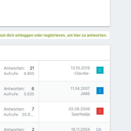
st dich einloggen oder registrieren, um hier zu antworten.
Antworten
21
13.10.2019
C
-Claudia-
Aufrufe
4.905
Antworten
6
11.04.2007
J
Jill86
Aufrufe
3.635
Antworten
7
02.08.2006
S
SaarNadja
Aufrufe
20.646
Antworten
2
19.11.2004