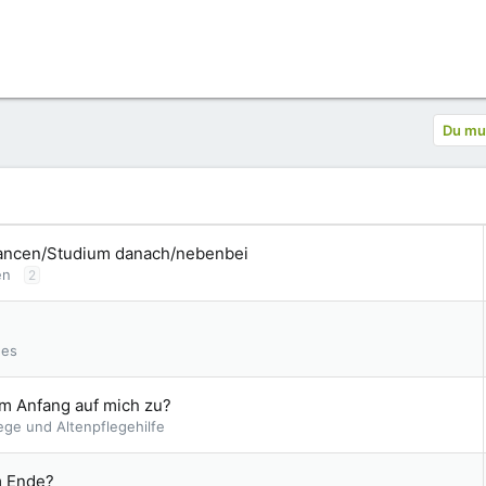
Du mus
hancen/Studium danach/nebenbei
en
2
ges
m Anfang auf mich zu?
ege und Altenpflegehilfe
m Ende?