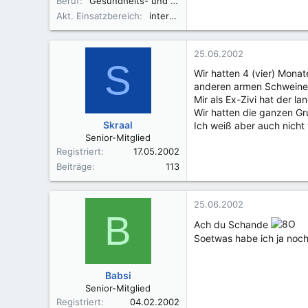
Beruf
Gesundheits- und Krankenpflegerin
Akt. Einsatzbereich
interdisziplinäre Privatstation
25.06.2002
S
Wir hatten 4 (vier) Mona
anderen armen Schweine
Mir als Ex-Zivi hat der l
Wir hatten die ganzen Gru
Skraal
Ich weiß aber auch nicht
Senior-Mitglied
Registriert
17.05.2002
Beiträge
113
25.06.2002
B
Ach du Schande
Soetwas habe ich ja noch
Babsi
Senior-Mitglied
Registriert
04.02.2002