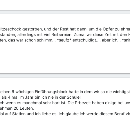
Hitzeschock gestorben, und der Rest hat dann, um die Opfer zu ehr
standen, allerdings mit viel Reibereien! Zumal wir diese Zeit mit
, das war schon schlimm... *seufz* entschuldigt.... aber ich... *snif*.
j einen 6 wöchigen Einführungsblock hatte in dem wir so die wichtigs
s 4 mal im Jahr bin ich nie in der Schule!
ch wenn es manchmal sehr hart ist. Die Prbezeit haben einige bei un
nehman 20 Leuten.
Mai auf Station und ich liebe es. Ich glaube ich werde diesem Beruf vi