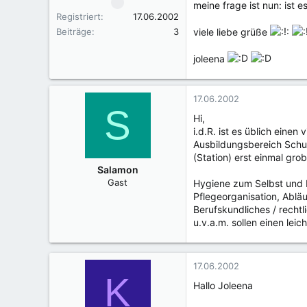
meine frage ist nun: ist
Registriert
17.06.2002
Beiträge
3
viele liebe grüße
joleena
17.06.2002
S
Hi,
i.d.R. ist es üblich eine
Ausbildungsbereich Schul
(Station) erst einmal grob
Salamon
Gast
Hygiene zum Selbst und
Pflegeorganisation, Abläu
Berufskundliches / recht
u.v.a.m. sollen einen leic
17.06.2002
K
Hallo Joleena