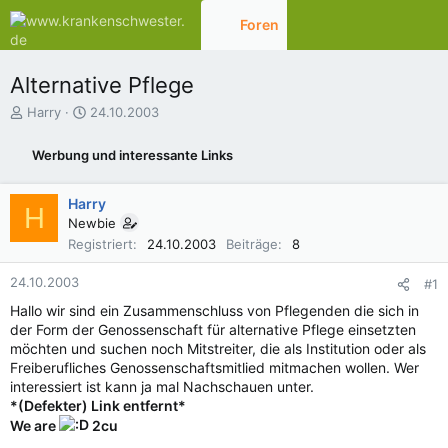
Foren
Aktuelles
Alternative Pflege
E
E
Harry
24.10.2003
r
r
s
s
Werbung und interessante Links
t
t
e
e
l
l
Harry
H
l
l
Newbie
e
t
Registriert
24.10.2003
Beiträge
8
r
a
m
24.10.2003
#1
Hallo wir sind ein Zusammenschluss von Pflegenden die sich in
der Form der Genossenschaft für alternative Pflege einsetzten
möchten und suchen noch Mitstreiter, die als Institution oder als
Freiberufliches Genossenschaftsmitlied mitmachen wollen. Wer
interessiert ist kann ja mal Nachschauen unter.
*(Defekter) Link entfernt*
We are
2cu