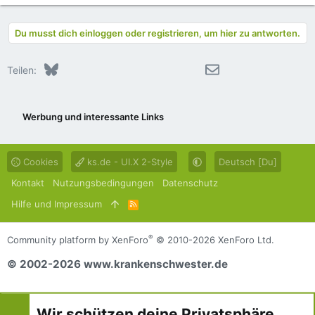
Du musst dich einloggen oder registrieren, um hier zu antworten.
Bluesky
LinkedIn
Reddit
Pinterest
Tumblr
WhatsApp
E-Mail
Teilen:
Werbung und interessante Links
Cookies
ks.de - UI.X 2-Style
Deutsch [Du]
Kontakt
Nutzungsbedingungen
Datenschutz
Hilfe und Impressum
R
S
S
®
Community platform by XenForo
© 2010-2026 XenForo Ltd.
© 2002-2026 www.krankenschwester.de
Wir schützen deine Privatsphäre